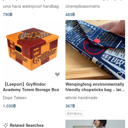
A4 file can be placed
uma hana waterproof handbag
cinereplicasxmatrix
horizontally on the shoulder
790฿
483฿
and carry zipper waterproof
middle pull bag
【Leeport】Gryffindor
Wenqingfeng environmentally
Academy Totem Storage Box
friendly chopsticks bag ~ late
night canteen calm dark blue
Dope Taiwan
winnie handmade
storage bag environmentally
1,030฿
367฿
friendly chopsticks bag.
Hand-made tableware bag
สั่งทำพิเศษ
Related Searches