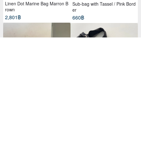
Linen Dot Marine Bag Marron B
Sub-bag with Tassel / Pink Bord
rown
er
2,801฿
660฿
Hand-embroidered Krajood bag
กระเป๋าโท้ทผ้าก้างปลาทวีตไซส์ S (รุ่น
decorated with all hands.
ลิมิเต็ด Pom-Pom)
9,590฿
2,902฿
32 favorites