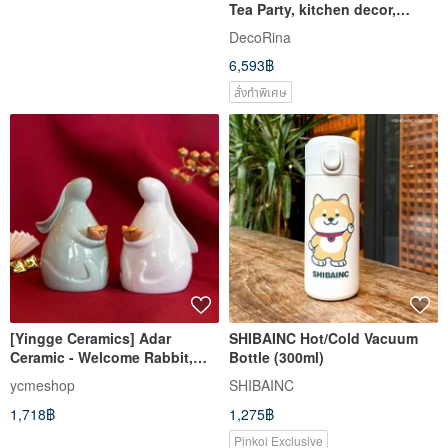
Tea Party, kitchen decor,
housewarming gift
DecoRina
6,593฿
สั่งทำพิเศษ
[Yingge Ceramics] Adar
SHIBAINC Hot/Cold Vacuum
Ceramic - Welcome Rabbit,
Bottle (300ml)
Maa-ni Coin Bank
ycmeshop
SHIBAINC
1,718฿
1,275฿
Pinkoi Exclusive