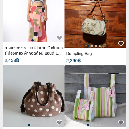
กางเกงทรงชาวเล ใส่สบาย รับซัมเมอ
ร์ ท่องเที่ยว ผ้าคอตต้อน แฮนด์ เพ้น
Dumpling Bag
ท์
2,438฿
2,390฿