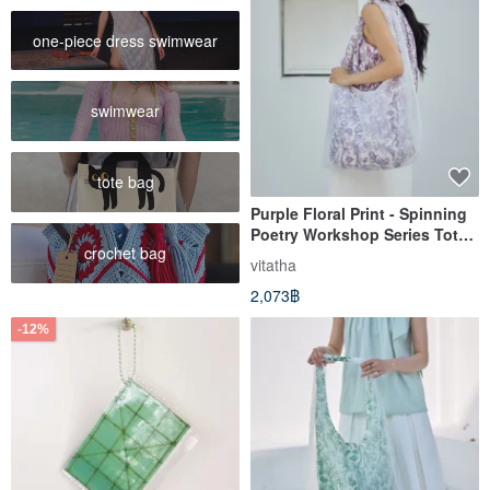
one-piece dress swimwear
swimwear
tote bag
Purple Floral Print - Spinning
Poetry Workshop Series Tote
crochet bag
Bag - Ethereal Floral Summer
vitatha
Hazy Organza Bag
2,073฿
-12%