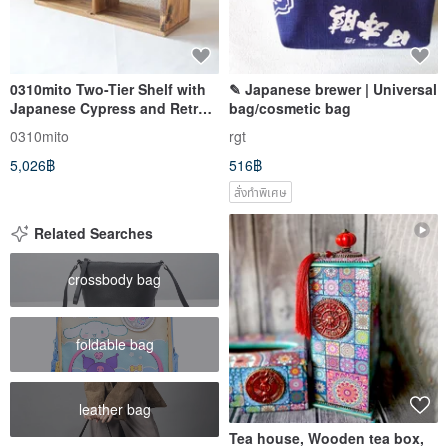
0310mito Two-Tier Shelf with
✎ Japanese brewer | Universal
Japanese Cypress and Retro
bag/cosmetic bag
Floral Flora Glass
0310mito
rgt
5,026฿
516฿
สั่งทำพิเศษ
Related Searches
crossbody bag
foldable bag
leather bag
Tea house, Wooden tea box,