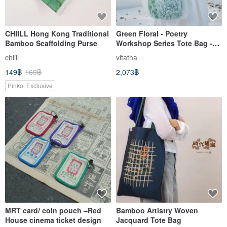
CHIILL Hong Kong Traditional
Green Floral - Poetry
Bamboo Scaffolding Purse
Workshop Series Tote Bag -
Ethereal Floral Summer Green
chiill
vitatha
Hazy Organza Bag
149฿
169฿
2,073฿
Pinkoi Exclusive
MRT card/ coin pouch –Red
Bamboo Artistry Woven
House cinema ticket design
Jacquard Tote Bag