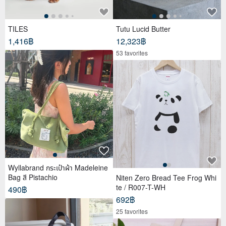
TILES
Tutu Lucid Butter
1,416฿
12,323฿
53 favorites
Wyllabrand กระเป๋าผ้า Madeleine
Bag สี Pistachio
Niten Zero Bread Tee Frog Whi
te / R007-T-WH
490฿
692฿
25 favorites