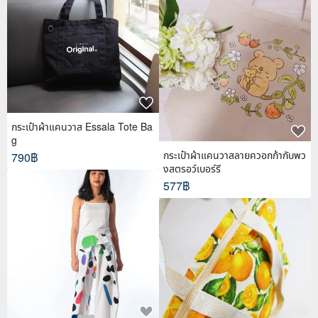
กระเป๋าผ้าแคนวาส Essala Tote Ba
g
กระเป๋าผ้าแคนวาสลายควอกก้ากับพว
790฿
งสตรอว์เบอร์รี
577฿