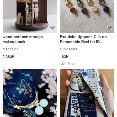
wood perfume storage,
Exquisite Upgrade Clip-on
makeup rack
Retractable Reel for ID
Badges, Easy Pull,
mzdesign
sunleather
Commuting, Access Cards,
2,380฿
183฿
Free Embossing
สั่งทำพิเศษ