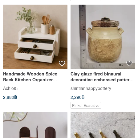
Handmade Wooden Spice
Clay glaze fired binaural
Rack Kitchen Organizer
decorative embossed pattern
Drawer Storage Japanese
teahouse
Achio&+
shintianhappypottery
Cedar
2,882฿
2,290฿
Pinkoi Exclusive