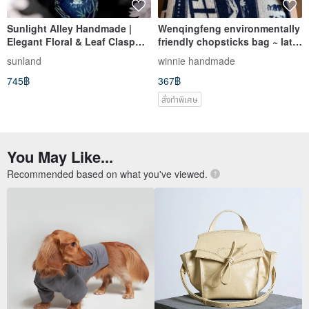
Sunlight Alley Handmade |
Wenqingfeng environmentally
Elegant Floral & Leaf Clasp
friendly chopsticks bag ~ late
Purse | Pouch | Coin Purse
night canteen concise white
sunland
winnie handmade
storage bag environmentally
745฿
367฿
friendly chopsticks bag.
Hand-made tableware bag
สั่งทำพิเศษ
You May Like...
Recommended based on what you've viewed.