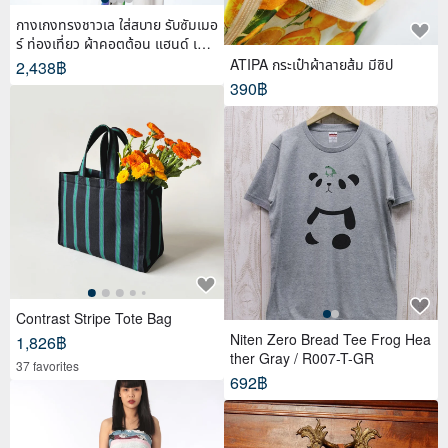
กางเกงทรงชาวเล ใส่สบาย รับซัมเมอ
ร์ ท่องเที่ยว ผ้าคอตต้อน แฮนด์ เพ้น
ท์
ATIPA กระเป๋าผ้าลายส้ม มีซิป
2,438฿
390฿
Contrast Stripe Tote Bag
Niten Zero Bread Tee Frog Hea
1,826฿
ther Gray / R007-T-GR
37 favorites
692฿