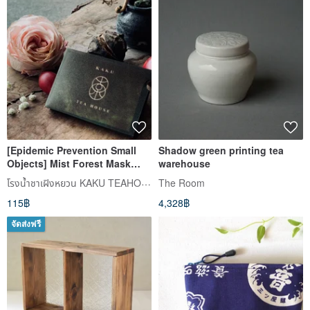
[Epidemic Prevention Small
Shadow green printing tea
Objects] Mist Forest Mask
warehouse
Clip / Thickened Mask Storage
โรงน้ำชาเฝิงหยวน KAKU TEAHOUSE
The Room
Clip / Mask Cover / Mask Clip
115฿
4,328฿
จัดส่งฟรี