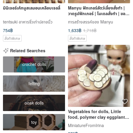
มินิเจอร์เค้กมูสเลมอนเคลือบเจลลี่
Manyu ฟิกเกอร์สัตว์เลี้ยงสั่งทำ |
วาดรูปฟิกเกอร์ | โมเดลสั่งทำ | ของ
ขวัญวันครบรอ
tentsuki อาหารจิ๋วเท่าปลายนิ้ว
การสร้างสรรค์ของ Manyu
754฿
1,633฿
1,718฿
สั่งทำพิเศษ
สั่งทำพิเศษ
Related Searches
crochet dolls
felting
ooak dolls
Vegetables for dolls, Little
food, polymer clay eggplant,
toy
tiny vegetables
MiniatureFromIrina