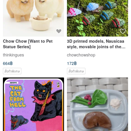
Chow Chow [Want to Pet
3D printed models, Nausicaa
Statue Series]
style, movable joints of the
King Bug, Sea of ​​Corruption
thinkingues
chowchowshop
style ornaments, decorations,
664฿
172฿
and figurines
สั่งทำพิเศษ
สั่งทำพิเศษ