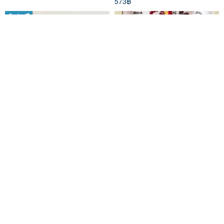
573฿
จัดส่งฟรี
Amelie poulain
Out of print 2008s Uncle
McDonald's doll model
kongkiat p.
everdayvintage
1,990฿
2,176฿
Pinkoi Exclusive