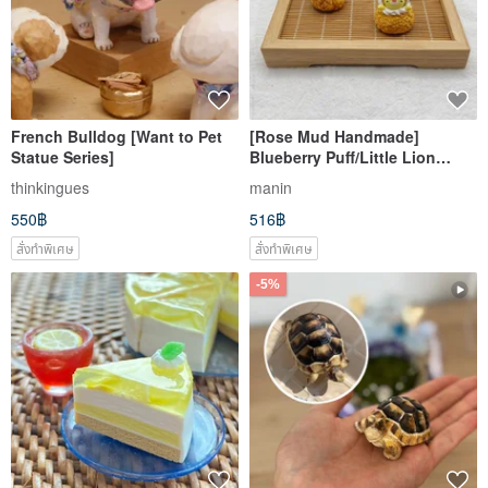
French Bulldog [Want to Pet
[Rose Mud Handmade]
Statue Series]
Blueberry Puff/Little Lion
Blueberry Cream Puff/Double
thinkingues
manin
Filling Puff Model Ornament
550฿
516฿
Doll
สั่งทำพิเศษ
สั่งทำพิเศษ
-5%