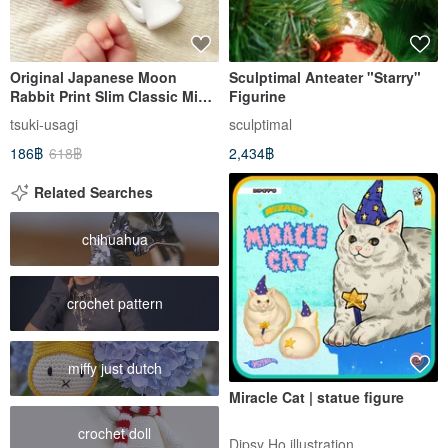
Original Japanese Moon
Sculptimal Anteater "Starry"
Rabbit Print Slim Classic Mini
Figurine
Hand-Poured Kettle Shape
tsuki-usagi
sculptimal
Ornament - Random Colors
186฿
618฿
2,434฿
Related Searches
chihuahua
crochet pattern
miffy just dutch
Miracle Cat | statue figure
crochet doll
Dipsy Ho illustration