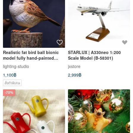
Realistic fat bird ball bionic
STARLUX | A330neo 1:200
model fully hand-painted
Scale Model (B-58301)
finished product/original
lighting-studio
jxstore
embryo without coloring
1,100฿
2,999฿
model
สั่งทำพิเศษ
-70%