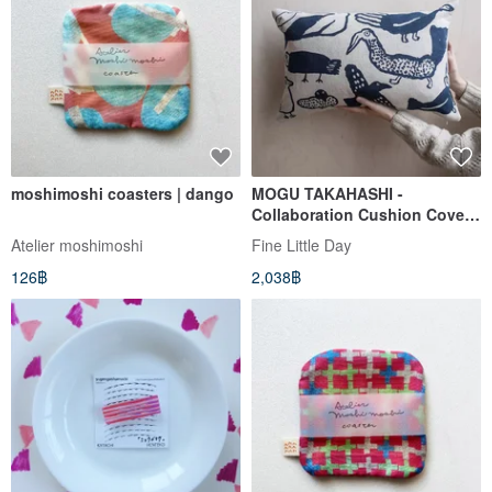
moshimoshi coasters | dango
MOGU TAKAHASHI -
Collaboration Cushion Cover
TORI, BLUE 38x58cm
Atelier moshimoshi
Fine Little Day
126฿
2,038฿