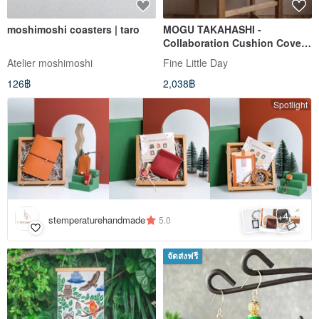
moshimoshi coasters | taro
MOGU TAKAHASHI -
Collaboration Cushion Cover
TORI, MUSTARD
Atelier moshimoshi
Fine Little Day
126฿
2,038฿
Spotlight
4
+
stemperaturehandmade
5.0
จัดส่งฟรี