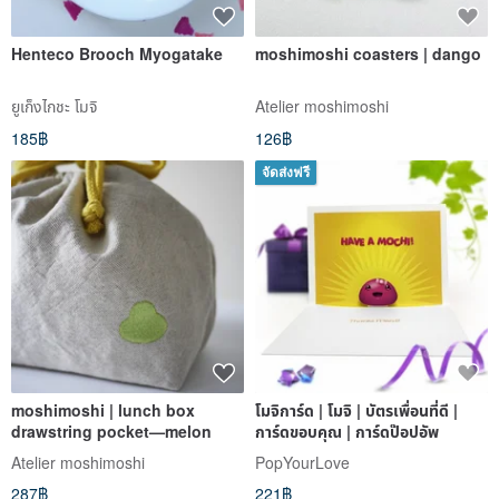
Henteco Brooch Myogatake
moshimoshi coasters | dango
ยูเก็งไกชะ โมจิ
Atelier moshimoshi
185฿
126฿
จัดส่งฟรี
moshimoshi | lunch box
โมจิการ์ด | โมจิ | บัตรเพื่อนที่ดี |
drawstring pocket—melon
การ์ดขอบคุณ | การ์ดป๊อปอัพ
Atelier moshimoshi
PopYourLove
287฿
221฿