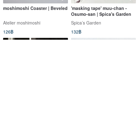
moshimoshi Coaster | Beveled
'masking tape' muu-chan -
Osumo-san | Spica's Garden
Atelier moshimoshi
Spica’s Garden
126฿
132฿
MOGU TAKAHASHI-Co-
moshimoshi coaster | donut
branded pillowcase RABBIT
CUSHION COVER, GREEN
Fine Little Day
Atelier moshimoshi
2,519฿
126฿
Eco-Friendly