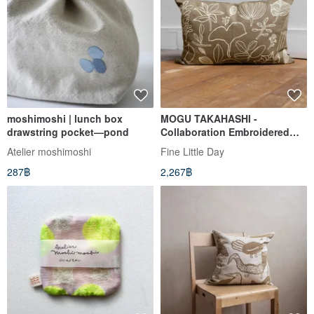
moshimoshi | lunch box
MOGU TAKAHASHI -
drawstring pocket—pond
Collaboration Embroidered
Cushion Cover BOTANIC
Atelier moshimoshi
Fine Little Day
LEAVES, GREEN (38x58)
287฿
2,267฿