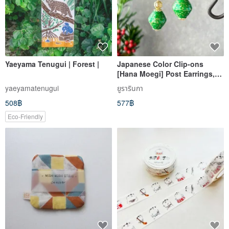
Yaeyama Tenugui | Forest |
Japanese Color Clip-ons
[Hana Moegi] Post Earrings,
Autumn/Winter Clip-ons,
yaeyamatenugui
ยูรารินกา
Washi Paper Beads, Surgical
508฿
577฿
Stainless Steel, Oshi Color,
Japanese Mother's Day Gift
Eco-Friendly