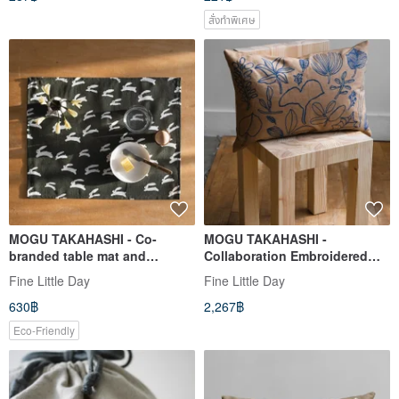
สั่งทำพิเศษ
MOGU TAKAHASHI - Co-
MOGU TAKAHASHI -
branded table mat and
Collaboration Embroidered
placemat RABBIT PLACE MAT,
Cushion Cover BOTANIC
Fine Little Day
Fine Little Day
GREEN
LEAVES, BROWN (38.5x58 cm)
630฿
2,267฿
Eco-Friendly