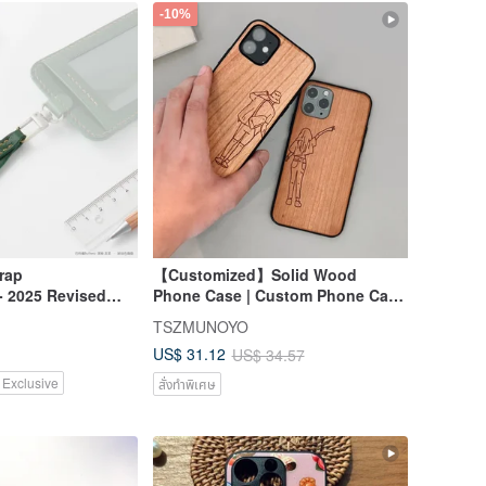
-10%
rap
【Customized】Solid Wood
- 2025 Revised
Phone Case | Custom Phone Case
mizable (Size/Color
| New iPhone 17 All Series
TSZMUNOYO
le)
US$ 31.12
US$ 34.57
 Exclusive
สั่งทำพิเศษ