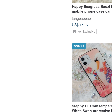
Happy Seagrass Baozi 
mobile phone case can
customized various mo
tangbaobao
new mobile phone cas
US$ 15.97
Pinkoi Exclusive
จัดส่งฟรี
Stephy Custom temper
White Swan protective