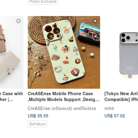
Pinkoi Exclusive
e Case with
CreASEnse Mobile Phone Case
[Tokyo New Arr
her |
,Multiple Models Support ,Design
Compatible] iPh
rtphone
and Made in TAIWAN
Phone Case with
CreASEnse (ครีเอเซนส์) เคสดีไซน์สวย
riché
Colors |
French Silver G
US$ 35.55
US$ 57.02
สั่งทำพิเศษ