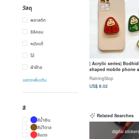
วัสดุ
พลาสติก
ซิลิคอน
หนังแท้
ไม้
| Acrylic series| Bodhi
ผ้าฝ้าย
shaped mobile phone a
holder (4 models) 002
RainingStop
แสดงเพิ่มเติม
US$ 8.02
สี
Related Searches
สีน้ำเงิน
สีนำ้ตาล
digital sticker
สีแดง