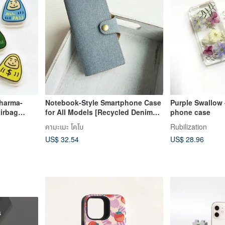
dharma-
Notebook-Style Smartphone Case
Purple Swallow 
irbag
for All Models [Recycled Denim
phone case
Integrated Belt] Eco-Friendly
คามะเมะ โคโบ
Rubilization
AC11K
US$ 32.54
US$ 28.96
s