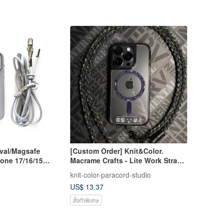
ival/Magsafe
[Custom Order] Knit&Color.
one 17/16/15
Macrame Crafts - Lite Work Strap
 Lanyard in Light
Eva Special Edition _ Paracord
knit-color-paracord-studio
rey
Phone Strap
US$ 13.37
สั่งทำพิเศษ