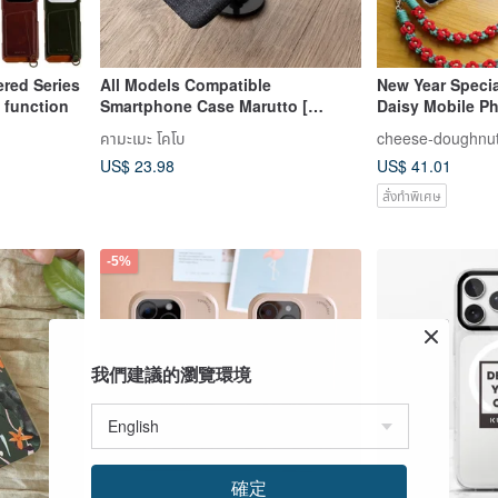
ered Series
All Models Compatible
New Year Special
afe function
Smartphone Case Marutto [
Daisy Mobile P
Okayama Denim ] Birthday Gift
คามะเมะ โคโบ
cheese-doughnu
Present Men BB02M
US$ 23.98
US$ 41.01
สั่งทำพิเศษ
-5%
我們建議的瀏覽環境
確定