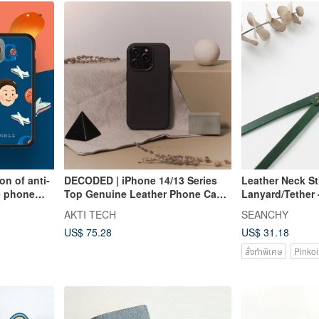
on of anti-
DECODED | iPhone 14/13 Series
Leather Neck St
le phone
Top Genuine Leather Phone Case
Lanyard/Tether 
ts/cute
- Dark Black
Edition | Custo
AKTI TECH
SEANCHY
Options Availab
US$ 75.28
US$ 31.18
สั่งทำพิเศษ
Pinkoi