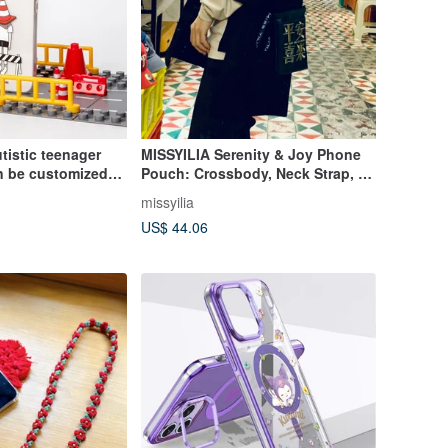
istic teenager
MISSYILIA Serenity & Joy Phone
n be customized
Pouch: Crossbody, Neck Strap, or
Handheld - Available in 5 Colors
missyilia
US$ 44.06