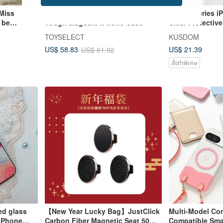
Miss
Achuu Theater's Latest Canyon
ALTER Series i
 be
Tough MagSafe iPhone Case
Clear Protectiv
dels of
TOYSELECT
KUSDOM
es
US$ 21.39
US$ 58.83
US$ 61.92
สั่งทำพิเศษ
ed glass
【New Year Lucky Bag】JustClick
Multi-Model Co
 iPhone
Carbon Fiber Magnetic Seat 50%
Compatible Sm