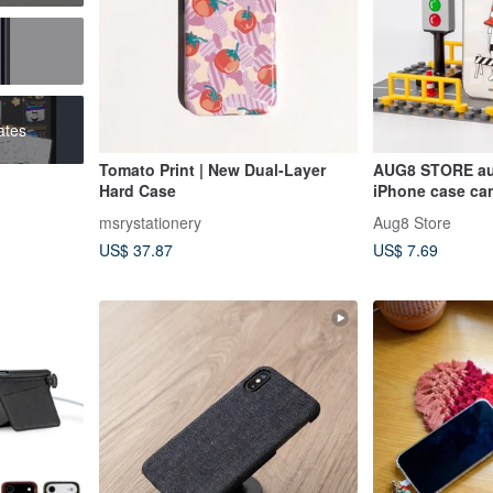
ates
Tomato Print | New Dual-Layer
AUG8 STORE aut
Hard Case
iPhone case ca
model
msrystationery
Aug8 Store
US$ 37.87
US$ 7.69