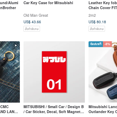
und/Alumi
Car Key Case for Mitsubishi
Leather Key fob
unBrother
Chain Cover FI
Eclipse Cross 
Old Man Great
2m2
US$ 43.66
US$ 80.18
สั่งทำพิเศษ
สั่งทำพิเศษ
จัดส่งฟรี
-8%
I CMC
MITSUBISHI / Small Car / Design B
Mitsubishi Lanc
AND LANCE
/ Car Sticker, Decal, Soft Magnet
Outlander Key 
by SunBrother