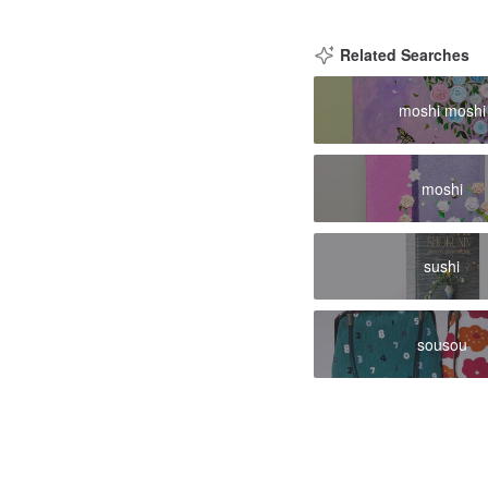
Related Searches
moshi moshi
moshi
sushi
sousou