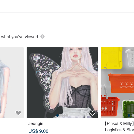
.
what you've viewed.
Jeongin
【Pinkoi X Miffy
_Logistics & Sto
US$ 9.00