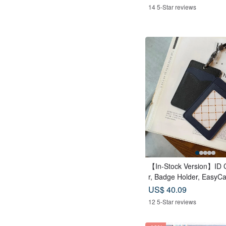
14 5-Star reviews
【In-Stock Version】ID 
r, Badge Holder, EasyC
Case, Leather Goods, ID
US$ 40.09
rthday Gift
12 5-Star reviews