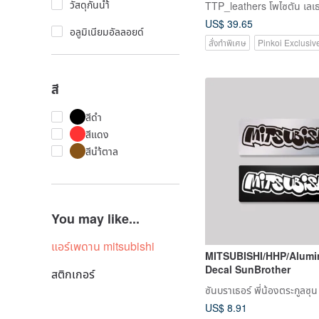
วัสดุกันนำ้
TTP_leathers โพไซตัน เลเธอ
US$ 39.65
อลูมิเนียมอัลลอยด์
สั่งทำพิเศษ
Pinkoi Exclusiv
สี
สีดำ
สีแดง
สีนำ้ตาล
You may like...
แอร์เพดาน mitsubishi
MITSUBISHI/HHP/Alum
Decal SunBrother
สติกเกอร์
ซันบราเธอร์ พี่น้องตระกูลซุน
US$ 8.91