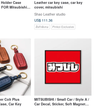
 Holder Case
Leather car key case, car key
T FOR Mitsubishi
cover, mitsubishi
EVO
Shao Leather studio
US$ 111.36
สั่งทำพิเศษ
Pinkoi Exclusive
er Colt Plus
MITSUBISHI / Small Car / Style A /
Case, Car Key
Car Decal, Sticker, Soft Magnet
SunBrother