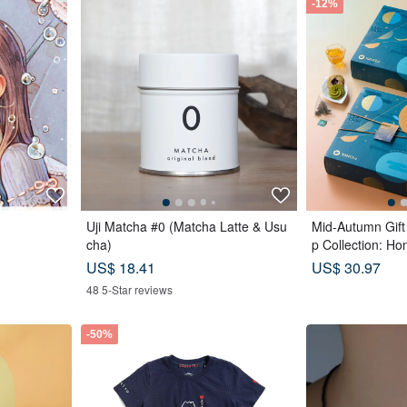
-12%
Uji Matcha #0 (Matcha Latte & Usu
Mid-Autumn Gift
cha)
p Collection: H
ags x Double Tea
US$ 18.41
US$ 30.97
Tea Biscuits - L
48 5-Star reviews
-50%