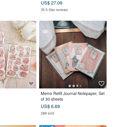
y leather case
US$ 27.09
35 5-Star reviews
Memo Refill Journal Notepaper, Set
of 30 sheets
US$ 6.69
288 sold