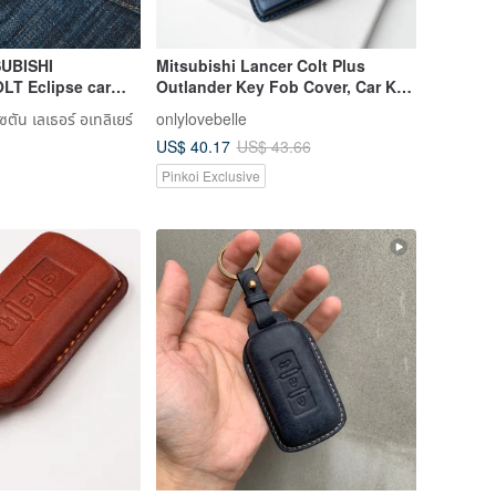
SUBISHI
Mitsubishi Lancer Colt Plus
T Eclipse car
Outlander Key Fob Cover, Car Key
ather case
Accessories
ัน เลเธอร์ อเทลิเยร์
onlylovebelle
US$ 40.17
US$ 43.66
Pinkoi Exclusive