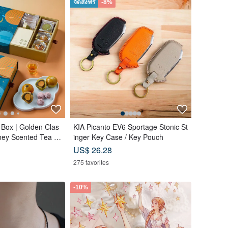
จัดส่งฟรี
-8%
 Box | Golden Clas
KIA Picanto EV6 Sportage Stonic St
oney Scented Tea B
inger Key Case / Key Pouch
 Yolk Pastry x 12
US$ 26.28
unar Blue
275 favorites
-10%