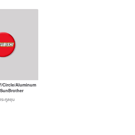
/Circle/Aluminum
 SunBrother
ตระกูลซุน