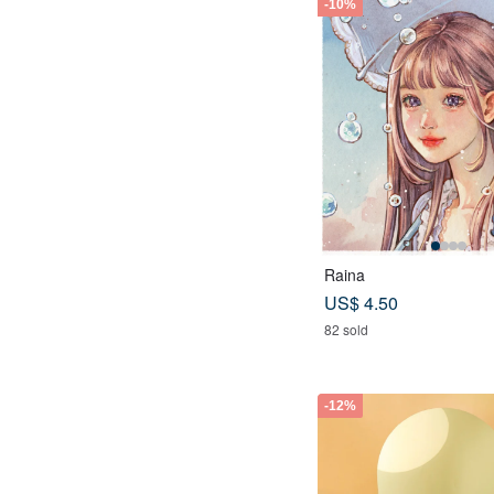
-10%
Raina
US$ 4.50
82 sold
-12%