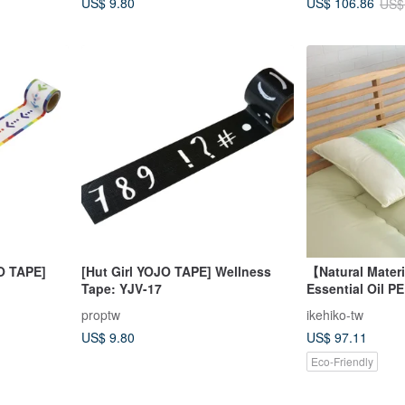
US$ 9.80
US$ 106.86
US$
JO TAPE]
[Hut Girl YOJO TAPE] Wellness
【Natural Mater
Tape: YJV-17
Essential Oil PE
Forest Slumber 
proptw
ikehiko-tw
Sleep Environm
US$ 9.80
US$ 97.11
Essence
Eco-Friendly