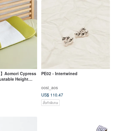
】Aomori Cypress
PE02 - Intertwined
ustable Height
 Nemuri" |
oosi_aos
eathable Pillow
US$ 110.47
สั่งทำพิเศษ