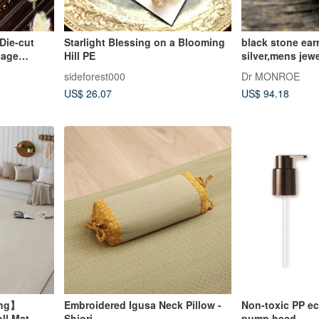
 Die-cut
Starlight Blessing on a Blooming
black stone earr
tage
Hill PE
silver,mens jewe
urnal
him,pe49
sideforest000
Dr MONROE
US$ 26.07
US$ 94.18
ing】
Embroidered Igusa Neck Pillow -
Non-toxic PP ec
ll Mat -
Shiori
pump head