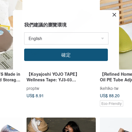
我們建議的瀏覽環境
確定
TS Made in
【Koyajoshi YOJO TAPE】
【Refined Home
d Storage
Wellness Tape: YJ3-03
Oil PE Tube Adj
Colors
(Translucent Base)
Pillow "Mori no
proptw
ikehiko-tw
Washable PE Br
US$ 8.91
US$ 88.20
Eco-Friendly