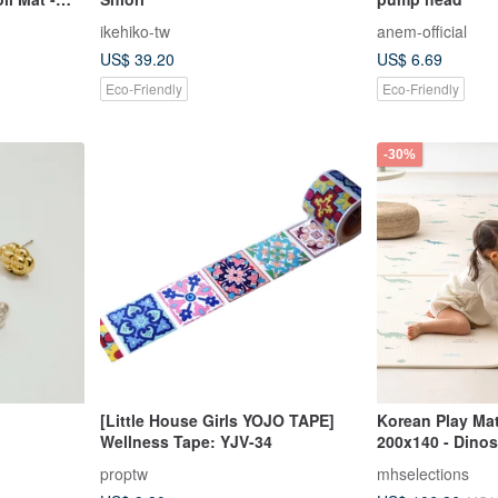
ain -
ikehiko-tw
anem-official
US$ 39.20
US$ 6.69
Eco-Friendly
Eco-Friendly
-30%
[Little House Girls YOJO TAPE]
Korean Play Mat
Wellness Tape: YJV-34
200x140 - Dinos
proptw
mhselections