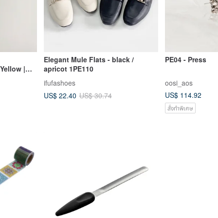
Elegant Mule Flats - black /
PE04 - Press
ellow |
apricot 1PE110
e | #0-407
ifufashoes
oosi_aos
US$ 114.92
US$ 22.40
US$ 30.74
สั่งทำพิเศษ