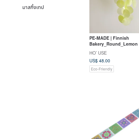
มาสกิ้งเทป
PE-MADE | Finnish
Bakery_Round_Lemon Y
Shell Wind Chime Mobil
HO’ USE
US$ 48.00
Eco-Friendly