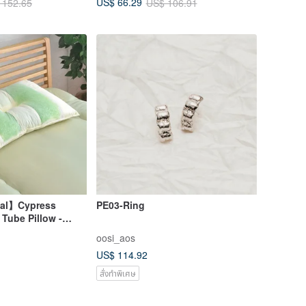
US$ 66.29
 152.65
US$ 106.91
ial】Cypress
PE03-Ring
 Tube Pillow -
for a Comfortable
oosi_aos
ent with Cypress
US$ 114.92
สั่งทำพิเศษ