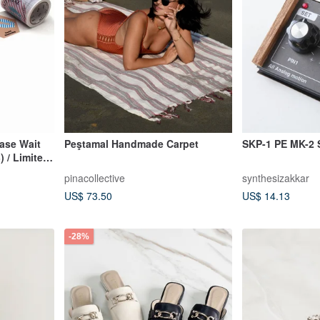
ease Wait
Peştamal Handmade Carpet
SKP-1 PE MK-2 
 / Limited
pinacollective
synthesizakkar
US$ 73.50
US$ 14.13
-28%