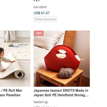
lus-silver
US$ 61.47
Pinkoi Exclusive
-38%
 / PE Roll Mat
Japanese Iwatani ENOTS Made in
aur Paradise
Japan Soft PE Handheld Storage
Basket - 5L - Multiple Colors
iwatani-jp
Available