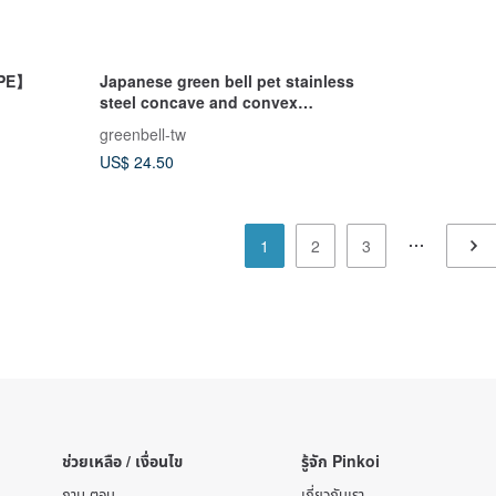
APE】
Japanese green bell pet stainless
steel concave and convex
double-sided curved nail file (PE-
greenbell-tw
003)
US$ 24.50
1
2
3
ช่วยเหลือ / เงื่อนไข
รู้จัก Pinkoi
ถาม-ตอบ
เกี่ยวกับเรา