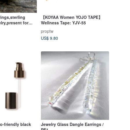
ings,sterling
【KOYAA Women YOJO TAPE】
lry,present for
Wellness Tape: YJV-55
proptw
US$ 9.80
o-friendly black
Jewelry Glass Dangle Earrings /
PE1