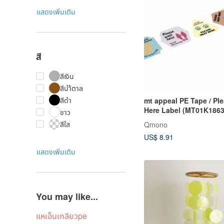
แสดงเพิ่มเติม
สี
สีเงิน
สีนำ้ตาล
สีดำ
mt appeal PE Tape / Pl
Here Label (MT01K1863)
ขาว
Item
สีใส
Qmono
US$ 8.91
แสดงเพิ่มเติม
You may like...
แหเอ็นเกลียวpe