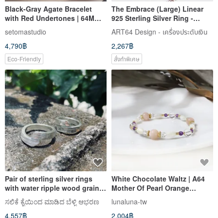
Black-Gray Agate Bracelet
The Embrace (Large) Linear
with Red Undertones | 64MM |
925 Sterling Silver Ring -
Icy, Luminous Chalcedony
64DESIGN
setomastudio
ART64 Design - เครื่องประดับเงิน
Bangle | Harmonizing,
4,790฿
2,267฿
Balancing, Healing
Eco-Friendly
สั่งทำพิเศษ
Pair of sterling silver rings
White Chocolate Waltz | A64
with water ripple wood grain
Mother Of Pearl Orange
one each and two sets can be
Moonstone Amethyst Bracelet
ಸಲಿಕೆ ಕೈಯಿಂದ ಮಾಡಿದ ಬೆಳ್ಳಿ ಆಭರಣ
lunaluna-tw
customized name S64
4,557฿
2,004฿