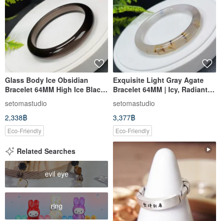
Glass Body Ice Obsidian
Exquisite Light Gray Agate
Bracelet 64MM High Ice Black
Bracelet 64MM | Icy, Radiant
Obsidian Bangle Safeguards
Chalcedony Bangle with
setomastudio
setomastudio
Peace, Attracts Wealth,
Flowing Floral Patterns |
2,338฿
3,377฿
Gathers Qi, Wards Off Petty
Elegant, Versatile, and
Villains
Feminine
Eco-Friendly
Eco-Friendly
Related Searches
evil eye
ring