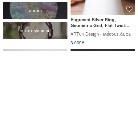
aurora
Engraved Silver Ring,
Geometric Grid, Flat Twist
x.x.x.myanmar
Ring, Matte Black, 925 Sterling
ART64 Design - เครื่องประดับเงิน
Silver Ring, Men's Ring
3,069฿
Titanium RingGr564 Titanium
Ring - Star Trails Ring - 925
Ring = Spiral = Reverse Coil =
Sterling Silver Ring (Set of
Size 13
Two) - 64DESIGN
Nekohei Kobo | เนโกะเฮ โคโบ
ART64 Design - เครื่องประดับเงิน