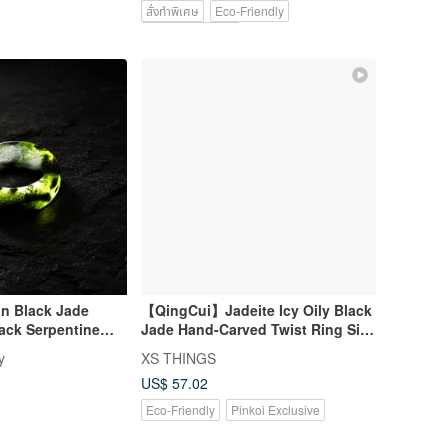
สั่งทำพิเศษ
Eco-Friendly
Pinkoi Exclusive
an Black Jade
【QingCui】Jadeite Icy Oily Black
lack Serpentine
Jade Hand-Carved Twist Ring Size
16 JA00249
y
XS THINGS
US$ 57.02
Eco-Friendly
Pinkoi Exclusive