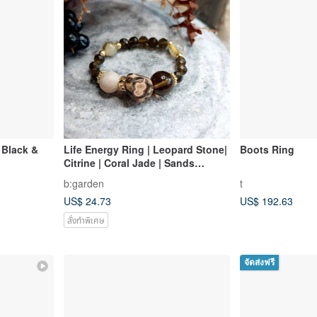
 Black &
Life Energy Ring | Leopard Stone|
Boots Ring
Citrine | Coral Jade | Sands
Obsidian |
b:garden
t
US$ 24.73
US$ 192.63
สั่งทำพิเศษ
จัดส่งฟรี