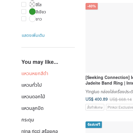
สีใส
-40%
สีเขียว
ขาว
แสดงเพิ่มเติม
You may like...
แหวนหยกสีดำ
[Seeking Connection] I
Jadeite Band Ring | Int
แหวนทั่วไป
Size 14 | Natural Burme
Yingluo กล่องใส่เครื่องประด
Grade A | Gift Idea
แหวนดอกไม้
US$ 400.89
US$ 668.14
สั่งทำพิเศษ
Pinkoi Exclusiv
แหวนลูกปัด
กระดุม
จัดส่งฟรี
nina ricci สร้อยคอ