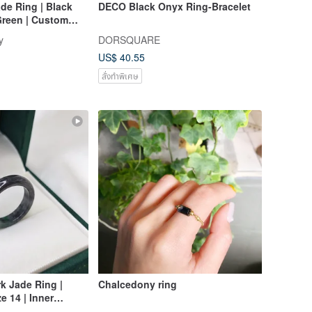
de Ring | Black
DECO Black Onyx Ring-Bracelet
Green | Custom
g
y
DORSQUARE
US$ 40.55
สั่งทำพิเศษ
k Jade Ring |
Chalcedony ring
ze 14 | Inner
m | Natural