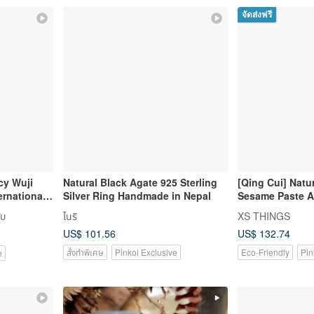
จัดส่งฟรี
cy Wuji
Natural Black Agate 925 Sterling
[Qing Cui] Natur
ernational
Silver Ring Handmade in Nepal
Sesame Paste Ar
se Jadeite
Finger Ring Siz
ับ
ไนริ
XS THINGS
US$ 101.56
US$ 132.74
สั่งทำพิเศษ
Pinkoi Exclusive
Eco-Friendly
Pin
e