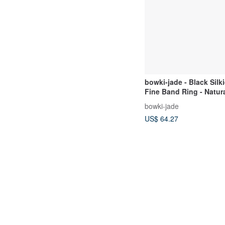
bowki-jade - Black Silk
Fine Band Ring - Natur
Jadeite
bowki-jade
US$ 64.27