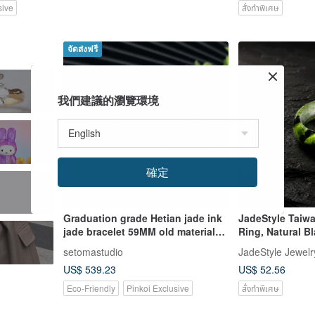
sive
สั่งทำพิเศษ
จัดส่งฟรี
我們建議的瀏覽環境
確定
Graduation grade Hetian jade ink
JadeStyle Taiw
jade bracelet 59MM old material
Ring, Natural B
black suet jade bracelet with
Band Ring
setomastudio
JadeStyle Jewelr
certificate of ancient charm
US$ 539.23
US$ 52.56
Eco-Friendly
Pinkoi Exclusive
สั่งทำพิเศษ