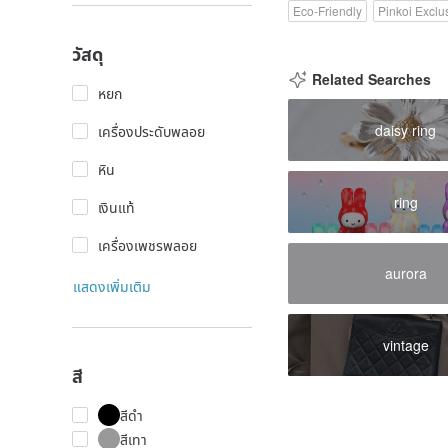
Eco-Friendly
Pinkoi Exclu
วัสดุ
Related Searches
หยก
daisy ring
เครื่องประดับพลอย
หิน
ring
เงินแท้
เครื่องเพชรพลอย
aurora
แสดงเพิ่มเติม
vintage
สี
สีดำ
สีเทา