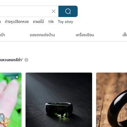
น
ต่างหูเปลือกหอย
ชาผลไม้
10k
Toy story
เป๋า
ของตกแต่งบ้าน
เครื่องเขียน
เสื
แหวนหยกสีดำ
”