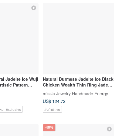
al Jadeite Ice Wuji
Natural Burmese Jadeite Ice Black
tistic Pattern
Chicken Wealth Thin Ring Jade
e 16 Fashion Black
Band Gift
missla Jewelry Handmade Energy
US$ 124.72
koi Exclusive
สั่งทำพิเศษ
-40%