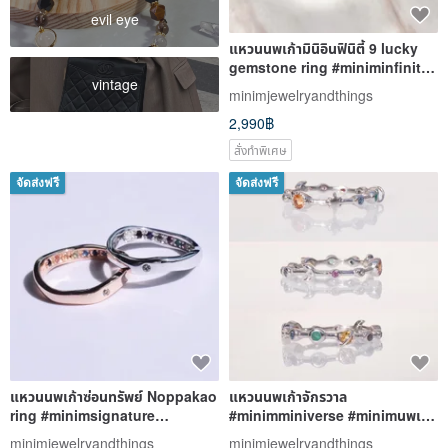
evil eye
แหวนนพเก้ามินิอินฟินิตี้ 9 lucky
gemstone ring #miniminfinity
vintage
#minimนพเก้า R539
minimjewelryandthings
2,990฿
สั่งทำพิเศษ
จัดส่งฟรี
จัดส่งฟรี
แหวนนพเก้าซ่อนทรัพย์ Noppakao
แหวนนพเก้าจักรวาล
ring #minimsignature
#minimminiverse #minimนพเก้า
#minimnineluckygems R532
รหัส R555
minimjewelryandthings
minimjewelryandthings