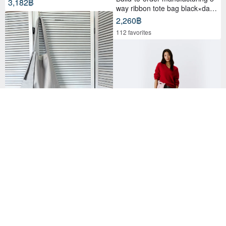
3,182฿
way ribbon tote bag black×dark
gray
2,260฿
112 favorites
Cotton Linen Side Ribbon Chic
Tote Bag - Grey Beige
1,294฿
Bow Tote Bag - Glitter Pale Pink
3,063฿