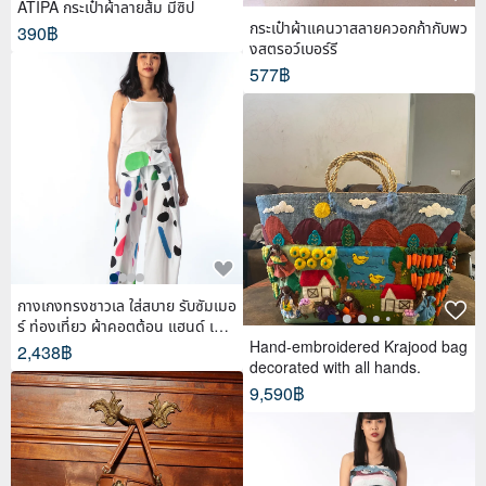
ATIPA กระเป๋าผ้าลายส้ม มีซิป
กระเป๋าผ้าแคนวาสลายควอกก้ากับพว
390฿
งสตรอว์เบอร์รี
577฿
กางเกงทรงชาวเล ใส่สบาย รับซัมเมอ
ร์ ท่องเที่ยว ผ้าคอตต้อน แฮนด์ เพ้น
ท์
Hand-embroidered Krajood bag
2,438฿
decorated with all hands.
9,590฿