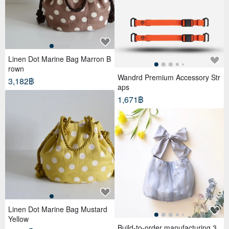
Linen Dot Marine Bag Marron B
rown
Wandrd Premium Accessory Str
3,182฿
aps
1,671฿
Linen Dot Marine Bag Mustard
Yellow
Build-to-order manufacturing 3