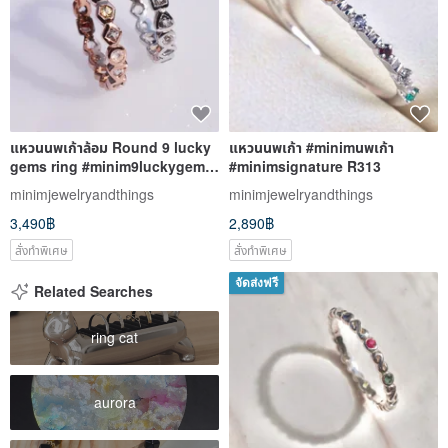
แหวนนพเก้าล้อม Round 9 lucky
แหวนนพเก้า #minimนพเก้า
gems ring #minim9luckygems
#minimsignature R313
#minimsignature R562
minimjewelryandthings
minimjewelryandthings
3,490฿
2,890฿
สั่งทำพิเศษ
สั่งทำพิเศษ
จัดส่งฟรี
Related Searches
ring cat
aurora