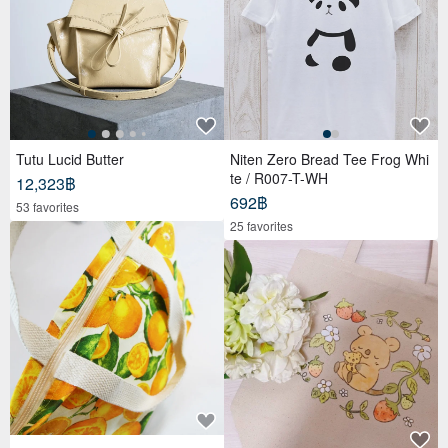
Tutu Lucid Butter
Niten Zero Bread Tee Frog Whi
te / R007-T-WH
12,323฿
692฿
53 favorites
25 favorites