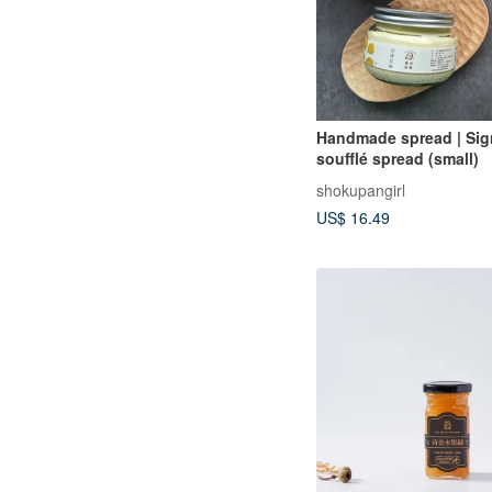
Handmade spread | Sig
soufflé spread (small)
shokupangirl
US$ 16.49