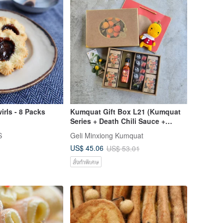
rls - 8 Packs
Kumquat Gift Box L21 (Kumquat
Series + Death Chili Sauce +
Choice of Item) - Includes Gift
S
Geli Minxiong Kumquat
Bag
US$ 45.06
US$ 53.01
สั่งทำพิเศษ