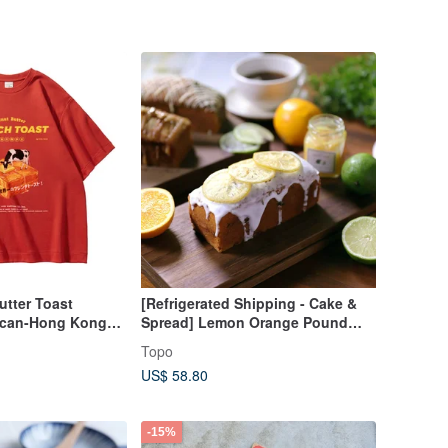
utter Toast
[Refrigerated Shipping - Cake &
ican-Hong Kong
Spread] Lemon Orange Pound
 Short-Sleeve T-
Cake Gift Box + 1 Spread [2
Topo
Red
Boxes]
US$ 58.80
-15%