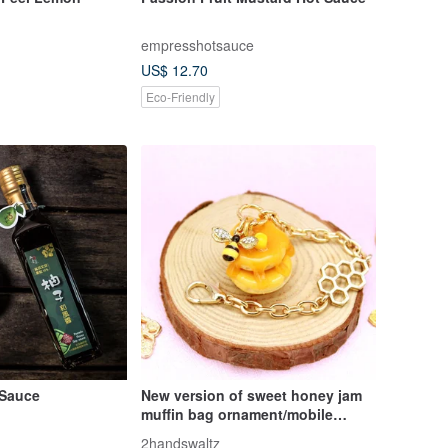
empresshotsauce
US$ 12.70
Eco-Friendly
 Sauce
New version of sweet honey jam
muffin bag ornament/mobile
phone dust plug ornament
2handswaltz