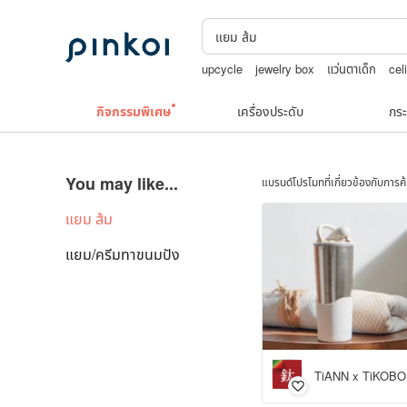
upcycle
jewelry box
แว่นตาเด็ก
cel
TEAK WOOD
ถักกระเป๋าโครเชต์ลายต่าง
กิจกรรมพิเศษ
เครื่องประดับ
กระ
You may like...
แบรนด์โปรโมทที่เกี่ยวข้องกับการ
แยม ส้ม
แยม/ครีมทาขนมปัง
TiANN x TiKOBO 