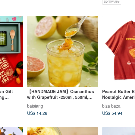
สั่งทำพิเศษ
on Gift
【HANDMADE JAM】Osmanthus
Peanut Butter B
ng
with Grapefruit -250ml, 550ml,
Nostalgic Amer
m the
1100ml
Style Oversized
baisiang
biza baza
ds
Shirt - Orange 
US$ 14.26
US$ 54.94