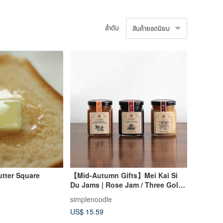
ลำดับ
สินค้ายอดนิยม
utter Square
【Mid-Autumn Gifts】Mei Kai Si
Du Jams | Rose Jam / Three Gold
Citrus / Orange & Dried Longan
simplenoodle
Gin
US$ 15.59