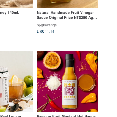
oney 140mL
Natural Handmade Fruit Vinegar
Sauce Original Price NT$280 Aged
Yuzu Fruit Vinegar Sauce [pj-
pj-ginwangs
ginwangs]
US$ 11.14
 Peel Lemon
Passion Fruit Mustard Hot Sauce