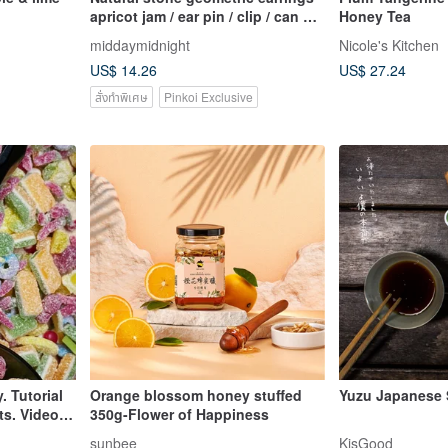
apricot jam / ear pin / clip / can be
Honey Tea
customized
middaymidnight
Nicole's Kitchen
US$ 14.26
US$ 27.24
สั่งทำพิเศษ
Pinkoi Exclusive
 Tutorial
Orange blossom honey stuffed
Yuzu Japanese
350g-Flower of Happiness
sunbee
KisGood