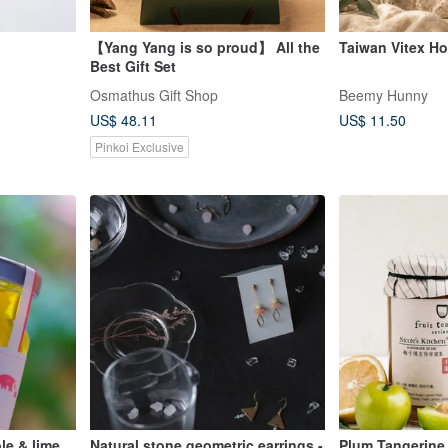
【Yang Yang is so proud】 All the
Taiwan Vitex H
Best Gift Set
Osmathus Gift Shop
Beemy Hunny
US$ 48.11
US$ 11.50
Pinkoi Exclusive
le & lime
Natural stone geometric earrings -
Plum Tangerine