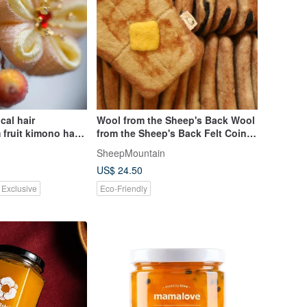
cal hair
Wool from the Sheep's Back Wool
 fruit kimono hair
from the Sheep's Back Felt Coin
Purse French Toast
SheepMountain
US$ 24.50
 Exclusive
Eco-Friendly