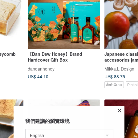
neycomb
【Dan Dew Honey】Brand
Japanese classi
Hardcover Gift Box
accessories jam
plug spot
dandanhoney
Mikka.L Design
US$ 44.10
US$ 88.75
สั่งทำพิเศษ
Pinkoi
我們建議的瀏覽環境