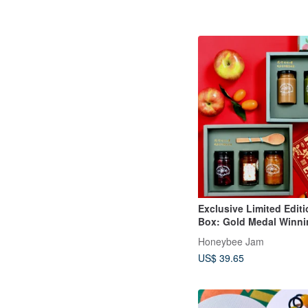
Exclusive Limited Editi
Box: Gold Medal Winni
Marmalade Gift Box fro
Honeybee Jam
World Marmalade Awar
US$ 39.65