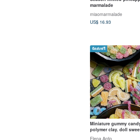
marmalade
miaomarmalade
US$ 16.93
จัดส่งฟรี
Miniature gummy candy.
polymer clay. doll sweets. Video +
text
Elena Ardo