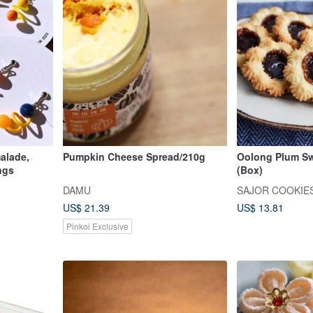
alade,
Pumpkin Cheese Spread/210g
Oolong Plum Swi
ngs
(Box)
DAMU
SAJOR COOKIE
US$ 21.39
US$ 13.81
Pinkoi Exclusive