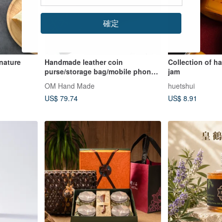
確定
nature
Handmade leather coin
Collection of 
purse/storage bag/mobile phone
jam
bag/headphone storage
OM Hand Made
huetshui
bag/cosmetic bag-India
US$ 79.74
US$ 8.91
handmade embroidery