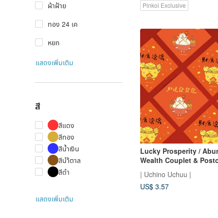
ผ้าฝ้าย
Pinkoi Exclusive
ทอง 24 เค
หยก
แสดงเพิ่มเติม
สี
สีแดง
สีทอง
สีน้ำเงิน
Lucky Prosperity / Abu
Wealth Couplet & Postc
สีนำ้ตาล
สีดำ
| Uchino Uchuu |
US$ 3.57
แสดงเพิ่มเติม