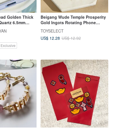
ead Golden Thick
Beigang Wude Temple Prosperity
 Quartz 6.5mm
Gold Ingots Rotating Phone
s Career, Wards
Lanyard/Clip
YAN
TOYSELECT
ly Attracts Wealth,
US$ 12.28
US$ 12.92
ergy
 Exclusive