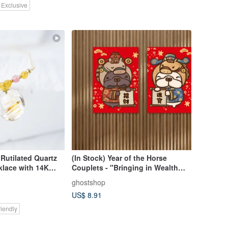
 Exclusive
Rutilated Quartz
(In Stock) Year of the Horse
klace with 14K
Couplets - "Bringing in Wealth
ent - A Premier
and Treasure" (Pair)
ghostshop
th Attraction
US$ 8.91
iendly