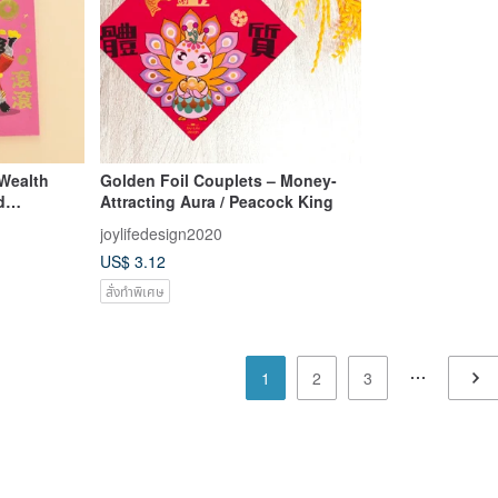
 Wealth
Golden Foil Couplets – Money-
d
Attracting Aura / Peacock King
joylifedesign2020
US$ 3.12
สั่งทำพิเศษ
1
2
3