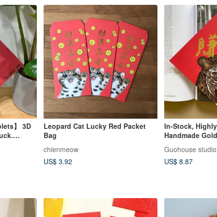
plets】 3D
Leopard Cat Lucky Red Packet
In-Stock, Highly
uck.
Bag
Handmade Gold
nas.
Spring Couplets
chienmeow
Guohouse studio
t "Red
Scrolls, Square
US$ 3.92
US$ 8.87