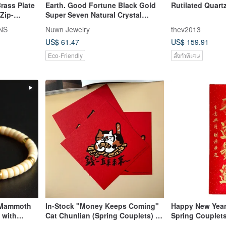
ass Plate
Earth. Good Fortune Black Gold
Rutilated Quartz
Zip-
Super Seven Natural Crystal
Necklace Clavicle Chain Beaded
NS
Nuwn Jewelry
thev2013
Necklace
US$ 61.47
US$ 159.91
Eco-Friendly
สั่งทำพิเศษ
 Mammoth
In-Stock "Money Keeps Coming"
Happy New Year
 with
Cat Chunlian (Spring Couplets) -
Spring Couplets
cers
Square Format
with Riches