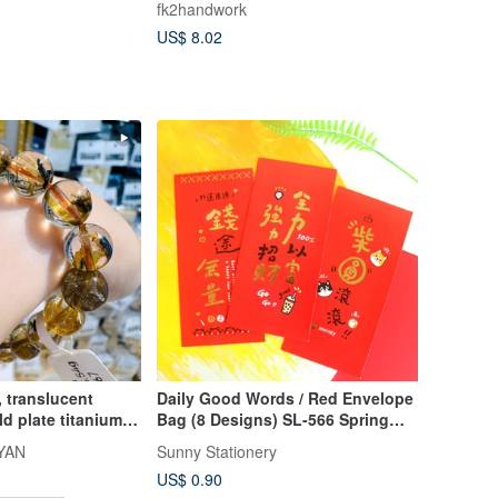
fk2handwork
US$ 8.02
, translucent
Daily Good Words / Red Envelope
ld plate titanium
Bag (8 Designs) SL-566 Spring
25.54g, with
Festival New Year Lunar New Year
YAN
Sunny Stationery
oost career, ward
Wealth Attraction
US$ 0.90
ract wealth.