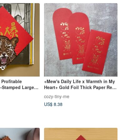
 Profitable
+Mew's Daily Life x Warmth in My
-Stamped Large
Heart+ Gold Foil Thick Paper Red
, Decorative
Envelopes / Lunar New Year /
cozy-tiny-me
 Couplets
Blessings / Wealth / Pack of 3
US$ 8.38