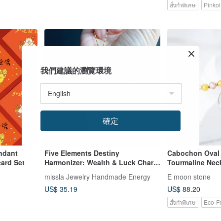
สั่งทำพิเศษ
Pinkoi
我們建議的瀏覽環境
確定
ndant
Five Elements Destiny
Cabochon Oval 
ard Set
Harmonizer: Wealth & Luck Charm
Tourmaline Nec
- Cinnabar Sand, Crystal Sand,
Gold Filled Acc
missla Jewelry Handmade Energy
E moon stone
Attracts Wealth, Wards Off
Choice for Weal
US$ 35.19
US$ 88.20
Negativity - Gift Mobile Strap
สั่งทำพิเศษ
Eco-Fr
Pinkoi Exclusive