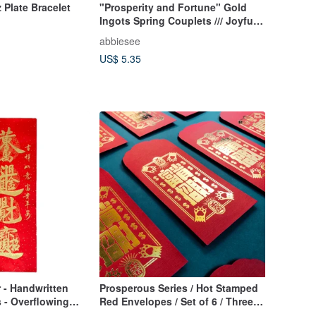
 Plate Bracelet
"Prosperity and Fortune" Gold
Ingots Spring Couplets /// Joyful
Custom Stickers Red Envelopes
abbiesee
US$ 5.35
 - Handwritten
Prosperous Series / Hot Stamped
 - Overflowing
Red Envelopes / Set of 6 / Three
Styles