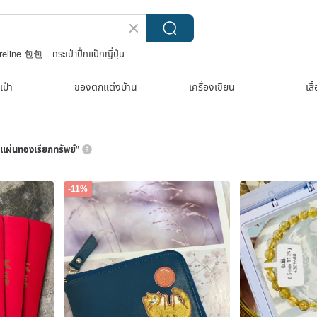
reline 包包
กระเป๋าปิ๊กแป๊กญี่ปุ่น
ถักกระเป๋าโครเชต์ลายต่างๆ
เป๋า
ของตกแต่งบ้าน
เครื่องเขียน
เสื
แผ่นทองเรียกทรัพย์
”
-11%