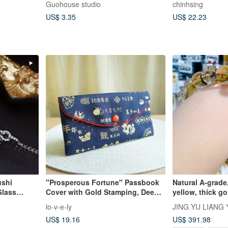
Guohouse studio
chinhsing
US$ 3.35
US$ 22.23
ushi
"Prosperous Fortune" Passbook
Natural A-grade
Glass
Cover with Gold Stamping, Deep
yellow, thick go
 10.2mm,
Navy - Cash Pouch, Red Envelope
crystal, 9.5mm, 
lo-v-e-ly
JING YU LIANG 
18K Gold
Holder
mother ore to b
US$ 19.16
US$ 391.98
off evil, and att