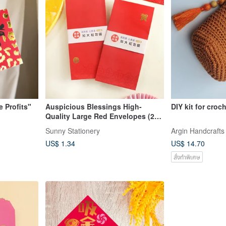
 Profits"
Auspicious Blessings High-
DIY kit for croc
Quality Large Red Envelopes (2
Designs) SL-569 Lunar New Year
Sunny Stationery
Argin Handcrafts
Spring Festival Chinese New Year
US$ 1.34
US$ 14.70
Wealth Attraction
สั่งทำพิเศษ