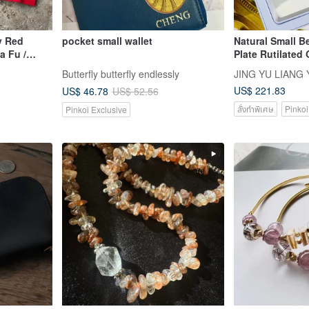
y Red
pocket small wallet
Natural Small B
a Fu /
Plate Rutilated
11.24g Enhance
Butterfly butterfly endlessly
JING YU LIANG 
off Evil, Primari
US$ 221.83
US$ 46.78
US$ 52.56
Boosts Yang En
สั่งทำพิเศษ
Pinkoi
Pinkoi Exclusive