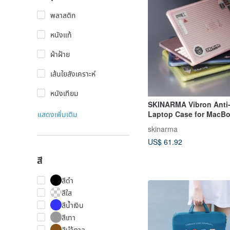
พลาสติก
หนังแท้
ผ้าฝ้าย
เส้นใยสังเคราะห์
หนังเทียม
SKINARMA Vibron Anti-
แสดงเพิ่มเติม
Laptop Case for MacB
(A18 Pro | 2026)
skinarma
US$ 61.92
สี
สีดำ
สีใส
สีน้ำเงิน
สีเทา
สีนำ้ตาล