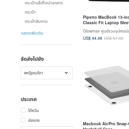
กระเป๋าแล็ปท็อป/เอกสาร
กระเป๋า
Pipetto MacBook 13-inc
กระเป๋าสัมภาระ
Classic Fit Laptop Sle
Bag)
Glowmax ศูนย์รวมอุปกรณ์เ
แสดงเพิ่มเติม
US$ 44.48
US$ 57.02
จัดส่งไปยัง
สหรัฐอเมริกา
ประเทศ
ไต้หวัน
ฮ่องกง
Macbook Air/Pro Snap
Hardshell Case