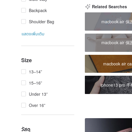
Related Searches
Backpack
macbook air 
Shoulder Bag
แสดงเพิ่มเติม
macbook air 
Size
macbook air ca
13–14”
15–16”
iphone13 pro 
Under 13”
Over 16”
วัสดุ