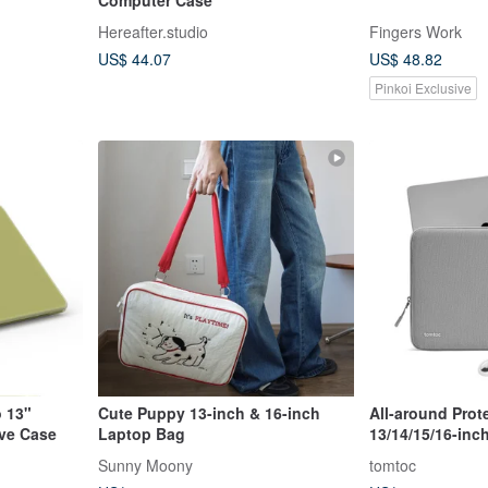
Hereafter.studio
Fingers Work
US$ 44.07
US$ 48.82
Pinkoi Exclusive
 13"
Cute Puppy 13-inch & 16-inch
All-around Prote
ive Case
Laptop Bag
13/14/15/16-in
Pro/Air/Neo
Sunny Moony
tomtoc