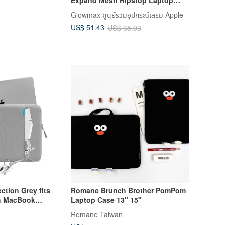
Sleeve
Glowmax ศูนย์รวมอุปกรณ์เสริม Apple
US$ 51.43
US$ 65.93
ction Grey fits
Romane Brunch Brother PomPom
ch MacBook
Laptop Case 13" 15"
Romane Taiwan