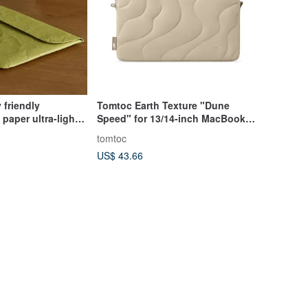
 friendly
Tomtoc Earth Texture "Dune
paper ultra-light
Speed" for 13/14-inch MacBook
op bag envelope-
Pro, MacBook Air
tomtoc
iner bag water
US$ 43.66