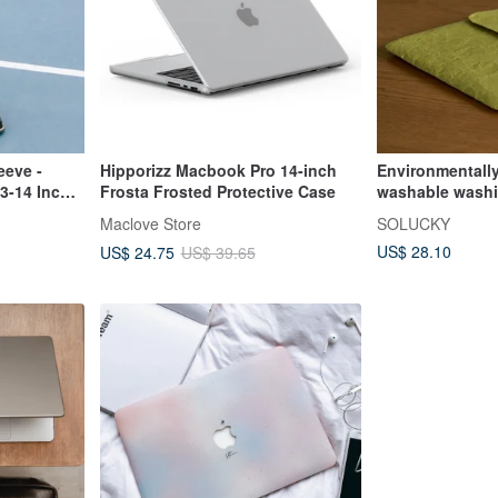
eeve -
Hipporizz Macbook Pro 14-inch
Environmentally
13-14 Inch
Frosta Frosted Protective Case
washable washi 
waterproof lapt
Maclove Store
SOLUCKY
style MacBook l
US$ 28.10
US$ 24.75
US$ 39.65
twilight blue