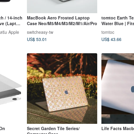
h / 14-inch
MacBook Aero Frosted Laptop
tomtoc Earth Te
eve (Laptop
Case Neo/M5/M4/M3/M2/M1/Air/Pro
Water Blue | Fit
MacBook Pro / A
สริม Apple
switcheasy-tw
tomtoc
US$ 53.01
US$ 43.66
-On
Secret Garden Tile Series/
Life Facts Mac
Computer Case