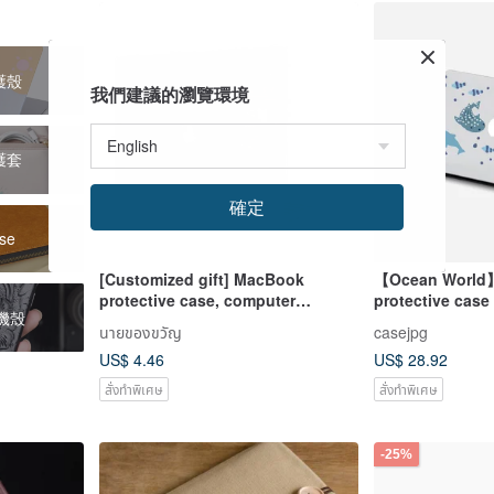
保護殼
我們建議的瀏覽環境
保護套
確定
se
[Customized gift] MacBook
【Ocean Worl
protective case, computer
protective case
手機殼
protective case, airplane package
นายของขวัญ
casejpg
design
US$ 4.46
US$ 28.92
สั่งทำพิเศษ
สั่งทำพิเศษ
-25%