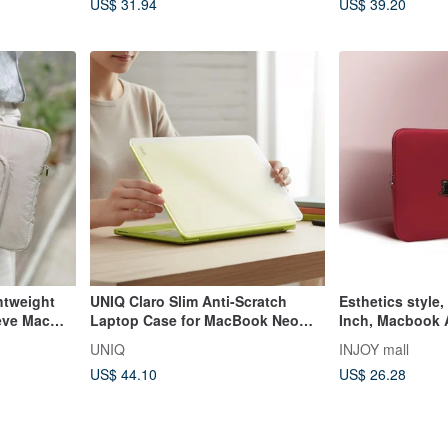
US$ 31.94
US$ 39.20
htweight
UNIQ Claro Slim Anti-Scratch
Esthetics style
eve Mac
Laptop Case for MacBook Neo
Inch, Macbook A
3 inches 14
(A18 Pro) 2026
Macbook Pro
UNIQ
INJOY mall
US$ 44.10
US$ 26.28