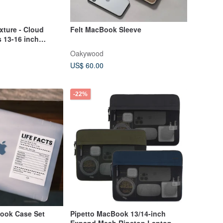
xture - Cloud
Felt MacBook Sleeve
s 13-16 inch
ir / Neo
Oakywood
US$ 60.00
-22%
book Case Set
Pipetto MacBook 13/14-inch
Expand Mesh Ripstop Laptop