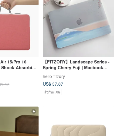
ir 15/Pro 16
【FITZORY】Landscape Series -
t Shock-Absorbing
Spring Cherry Fuji | Macbook
ag - Earth Red
Protective Case
hello-fitzory
US$ 37.87
61.47
สั่งทำพิเศษ