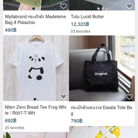
Wyllabrand กระเป๋าผ้า Madeleine
Tutu Lucid Butter
Bag สี Pistachio
12,323฿
490฿
53 favorites
Niten Zero Bread Tee Frog Whi
กระเป๋าผ้าแคนวาส Essala Tote Ba
te / R007-T-WH
g
692฿
790฿
25 favorites