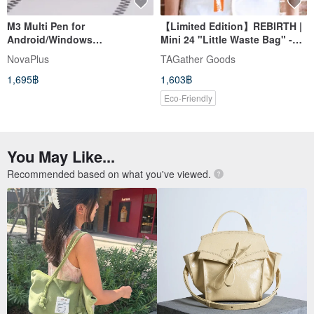
M3 Multi Pen for
【Limited Edition】REBIRTH |
Android/Windows
Mini 24 "Little Waste Bag" -
Touchscreen Laptops
Acer @ COMPUTEX 2023
NovaPlus
TAGather Goods
1,695฿
1,603฿
Eco-Friendly
You May Like...
Recommended based on what you've viewed.