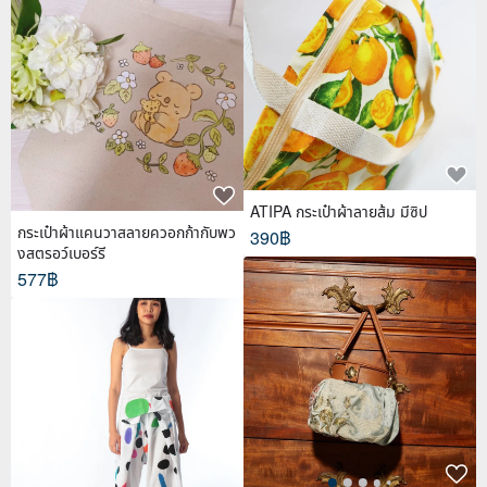
ATIPA กระเป๋าผ้าลายส้ม มีซิป
กระเป๋าผ้าแคนวาสลายควอกก้ากับพว
390฿
งสตรอว์เบอร์รี
577฿