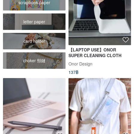
scrapbook paper
letter paper
card holder
【LAPTOP USE】ONOR
SUPER CLEANING CLOTH
choker 頸鏈
Onor Design
137฿