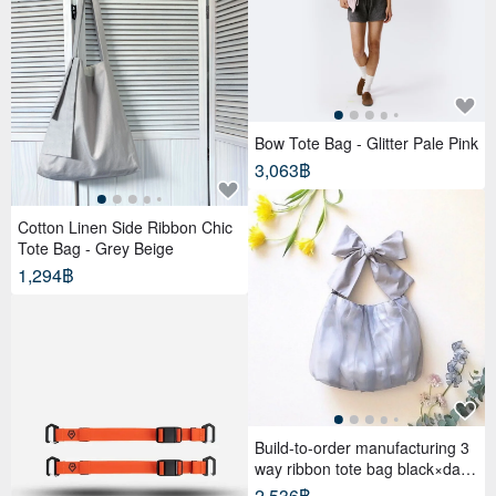
Bow Tote Bag - Glitter Pale Pink
3,063฿
Cotton Linen Side Ribbon Chic
Tote Bag - Grey Beige
1,294฿
Build-to-order manufacturing 3
way ribbon tote bag black×dark
gray
2,536฿