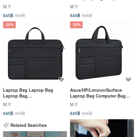
Computer Bag Handbag
handbag business bag
M.Y
M.Y
Business Bag Light Grey
645฿
806฿
645฿
806฿
-20%
-20%
Laptop Bag Laptop Bag
Asus/HP/Lenovo/Surface
Laptop Bag
Laptop Bag Computer Bag
12"/13"/14"/15"/15.6" Handbag
13"-15.6" Handbag Black
M.Y
M.Y
Black
645฿
806฿
645฿
806฿
Related Searches