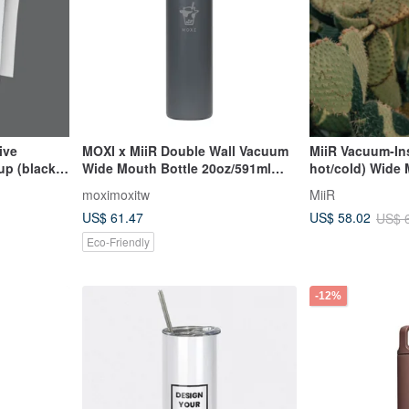
ive
MOXI x MiiR Double Wall Vacuum
MiiR Vacuum-Ins
up (black
Wide Mouth Bottle 20oz/591ml
hot/cold) Wide 
(Sea Fog Gray)
20oz/591ml Cac
moximoxitw
MiiR
US$ 61.47
US$ 58.02
US$ 
Eco-Friendly
-12%