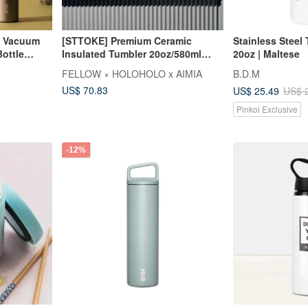
ht Vacuum
[STTOKE] Premium Ceramic
Stainless Steel
ottle
Insulated Tumbler 20oz/580ml
20oz | Maltese
(Choose from 7 Colors) with Straw
FELLOW × HOLOHOLO x AIMIA
B.D.M
Cover
US$ 70.83
US$ 25.49
US$ 
Pinkoi Exclusive
-12%