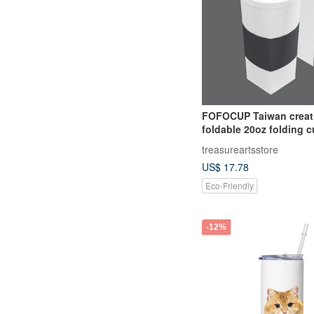
FOFOCUP Taiwan creat
foldable 20oz folding c
gray)
treasureartsstore
US$ 17.78
Eco-Friendly
-12%