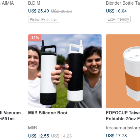
 AIMIA
B.D.M
Blender Bottle Ta
US$ 16.04
US$ 25.49
US$ 28.96
Eco-Friendly
Pinkoi Exclusive
-12%
ll Vacuum
MiiR Silicone Boot
FOFOCUP Taiwa
z/591ml
Foldable 20oz F
Orange)
MiiR
treasureartsstore
US$ 17.78
US$ 12.55
US$ 14.26