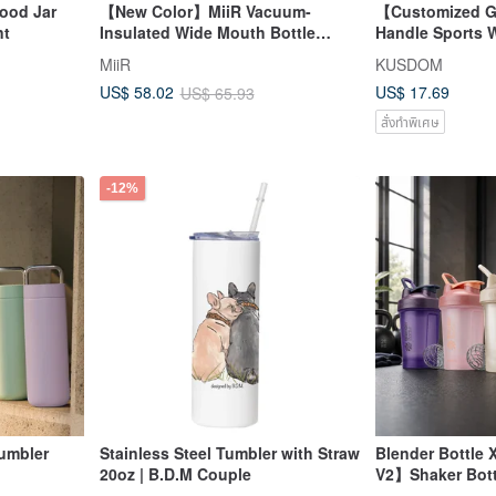
Food Jar
【New Color】MiiR Vacuum-
【Customized G
nt
Insulated Wide Mouth Bottle
Handle Sports W
20oz/591ml Sagebrush Green
MiiR
KUSDOM
US$ 17.69
US$ 58.02
US$ 65.93
สั่งทำพิเศษ
-12%
y Tumbler
Stainless Steel Tumbler with Straw
Blender Bottle
20oz | B.D.M Couple
V2】Shaker Bottl
Protein Shakes