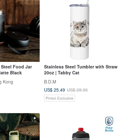
 Steel Food Jar
Stainless Steel Tumbler with Straw
Matte Black
20oz | Tabby Cat
g Kong
B.D.M
US$ 25.49
US$ 28.96
Pinkoi Exclusive