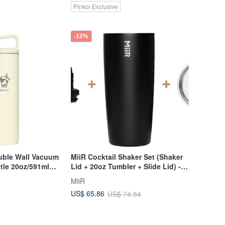
Pinkoi Exclusive
-12%
uble Wall Vacuum
MiiR Cocktail Shaker Set (Shaker
tle 20oz/591ml
Lid + 20oz Tumbler + Slide Lid) -
te)
Black
MiiR
US$ 65.86
US$ 74.84