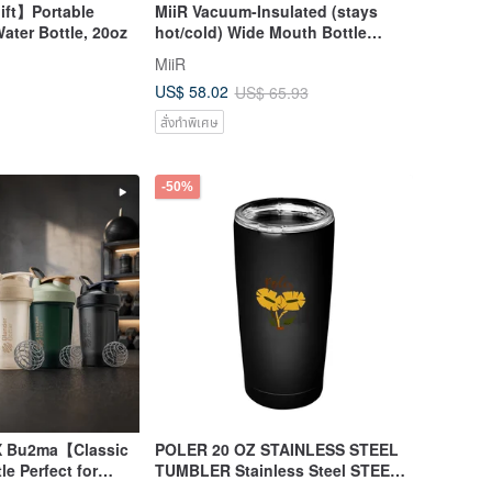
ift】Portable
MiiR Vacuum-Insulated (stays
ater Bottle, 20oz
hot/cold) Wide Mouth Bottle
20oz/591ml Feather Gray
MiiR
US$ 58.02
US$ 65.93
สั่งทำพิเศษ
-50%
 X Bu2ma【Classic
POLER 20 OZ STAINLESS STEEL
e Perfect for
TUMBLER Stainless Steel STEEL
 20oz
TUMBLER BLACK