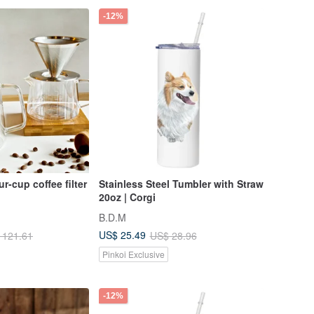
-12%
-cup coffee filter
Stainless Steel Tumbler with Straw
20oz | Corgi
B.D.M
US$ 25.49
 121.61
US$ 28.96
Pinkoi Exclusive
-12%