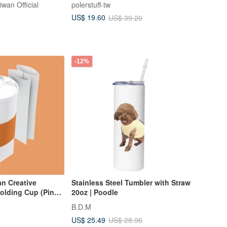
iwan Official
polerstuff-tw
US$ 19.60
US$ 39.20
-12%
n Creative
Stainless Steel Tumbler with Straw
olding Cup (Pink
20oz | Poodle
B.D.M
US$ 25.49
US$ 28.96