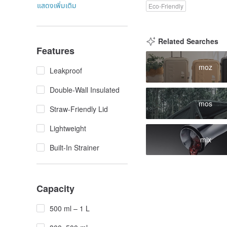
แสดงเพิ่มเติม
Eco-Friendly
Related Searches
Features
moz
Leakproof
Double-Wall Insulated
mos
Straw-Friendly Lid
Lightweight
mix
Built-In Strainer
Capacity
500 ml – 1 L