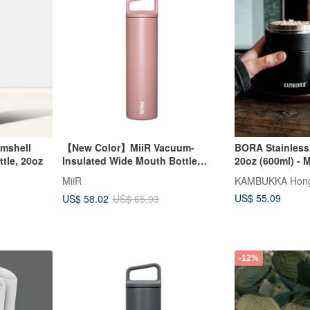
mshell
【New Color】MiiR Vacuum-
BORA Stainless
tle, 20oz
Insulated Wide Mouth Bottle
20oz (600ml) - 
20oz/591ml Rosewood Pink
MiiR
KAMBUKKA Hon
US$ 55.09
US$ 58.02
US$ 65.93
-12%