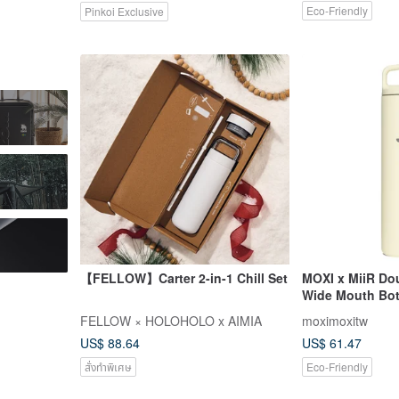
Eco-Friendly
Pinkoi Exclusive
【FELLOW】Carter 2-in-1 Chill Set
MOXI x MiiR Do
Wide Mouth Bot
(Sandstone Whi
FELLOW × HOLOHOLO x AIMIA
moximoxitw
US$ 88.64
US$ 61.47
สั่งทำพิเศษ
Eco-Friendly