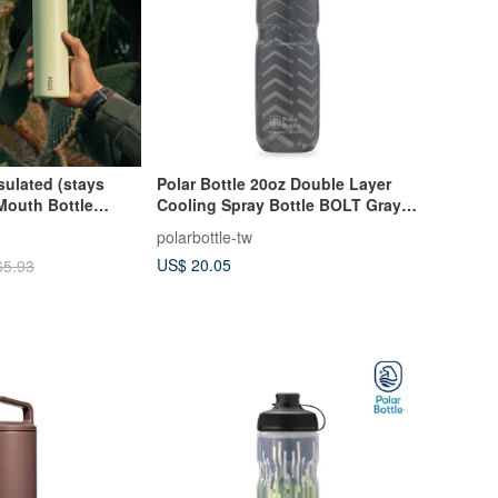
ulated (stays
Polar Bottle 20oz Double Layer
Mouth Bottle
Cooling Spray Bottle BOLT Gray
tus Green
Silver
polarbottle-tw
US$ 20.05
65.93