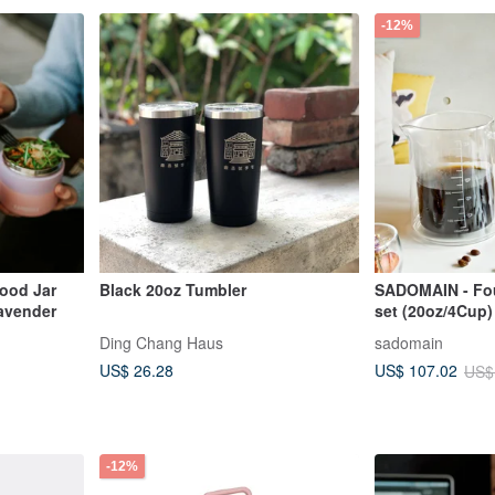
-12%
Food Jar
Black 20oz Tumbler
SADOMAIN - Four
Lavender
set (20oz/4Cup)
Ding Chang Haus
sadomain
US$ 26.28
US$ 107.02
US$
-12%