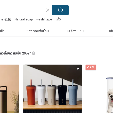
line 包包
Natural soap
washi tape
แก้ว
เป๋า
ของตกแต่งบ้าน
เครื่องเขียน
เสื
ก้วเก็บความเย็น 20oz
”
-12%