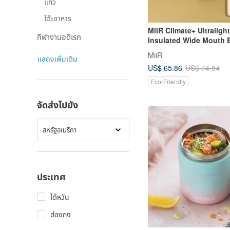
แก้ว
โต๊ะอาหาร
MiiR Climate+ Ultralig
กีฬางานอดิเรก
Insulated Wide Mouth B
20oz/591ml Silver
MiiR
แสดงเพิ่มเติม
US$ 65.86
US$ 74.84
Eco-Friendly
จัดส่งไปยัง
สหรัฐอเมริกา
ประเทศ
ไต้หวัน
ฮ่องกง