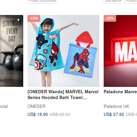
Pinkoi Exclusive
สั่งทำพิเศษ
Pinkoi
-15%
-20%
[ONEDER Wanda] MARVEL Marvel
Paladone Marvel
Series Hooded Bath Towel
Spiderman Cotton Cape Bath
icial
ONEDER
Paladone UK
Towel
US$ 18.90
US$ 27.92
US$ 22.23
US$ 