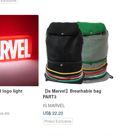
 Exclusive
 logo light
【Is Marvel】Breathable bag
PART3
IS MARVEL
US$ 22.23
34.89
Pinkoi Exclusive