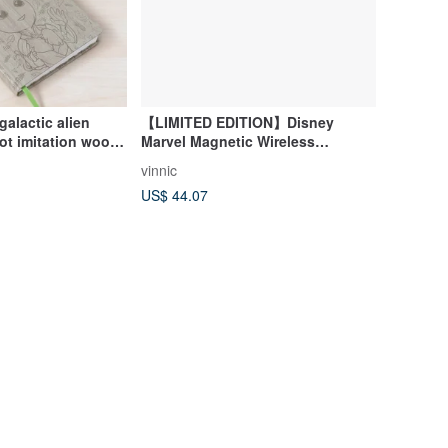
alactic alien
【LIMITED EDITION】Disney
ot imitation wood
Marvel Magnetic Wireless
boo
Powerbank - Spidey Team
vinnic
US$ 44.07