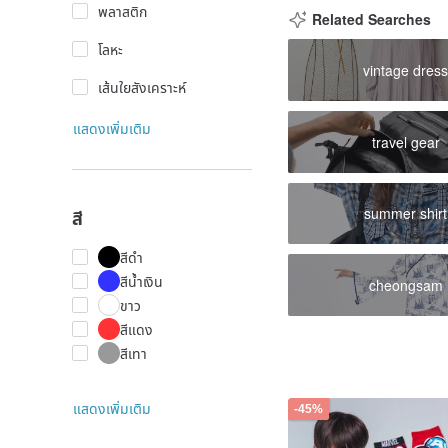
พลาสติก
Related Searches
โลหะ
vintage dres
เส้นใยสังเคราะห์
แสดงเพิ่มเติม
travel gear
summer shirt
สี
สีดำ
สีน้ำเงิน
cheongsam
ขาว
สีแดง
สีเทา
แสดงเพิ่มเติม
-45%