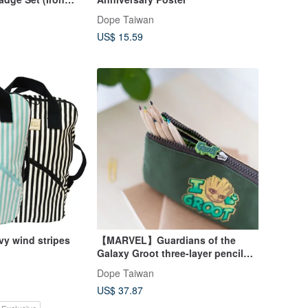
ron Man
Dope Taiwan
US$ 15.59
y wind stripes
【MARVEL】Guardians of the
Galaxy Groot three-layer pencil
bag /MARVEL
Dope Taiwan
US$ 37.87