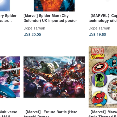
ry Spider-
[Marvel] Spider-Man (City
【MARVEL】Capt
ster
Defender) UK imported poster
technology stic
MARVEL / CAPT
Dope Taiwan
Dope Taiwan
US$ 20.05
US$ 19.60
ultiverse
【Marvel】 Future Battle (Hero
【Marvel】Marve
R-MAN
Attack) Poster
Style Themed Ba