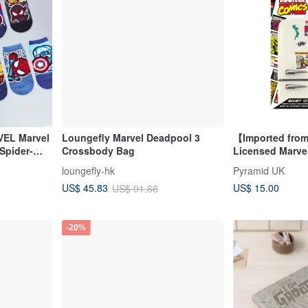
EL Marvel
Loungefly Marvel Deadpool 3
【Imported from
Spider-
Crossbody Bag
de
loungefly-hk
Pyramid UK
US$ 15.00
US$ 45.83
US$ 91.66
-20%