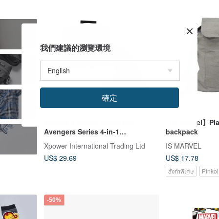
s
我們建議的瀏覽環境
確定
XPower x Marvel WLS6-DAV
【Is Marvel】Pla
Avengers Series 4-in-1
backpack
Multifunctional Wireless Charger
Xpower International Trading Ltd
IS MARVEL
US$ 29.69
US$ 17.78
สั่งทำพิเศษ
Pinkoi
-50%