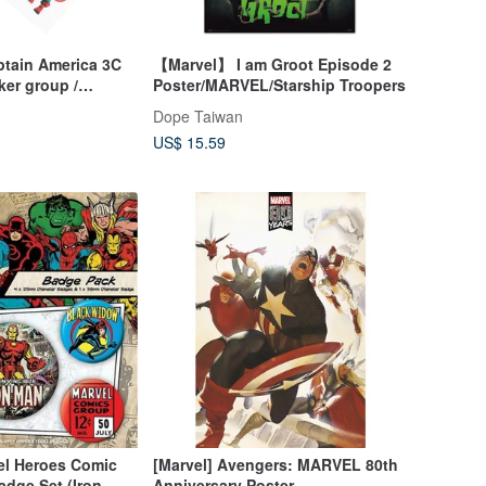
ain America 3C
【Marvel】 I am Groot Episode 2
ker group /
Poster/MARVEL/Starship Troopers
AIN AMERICA
Dope Taiwan
US$ 15.59
l Heroes Comic
[Marvel] Avengers: MARVEL 80th
dge Set (Iron
Anniversary Poster