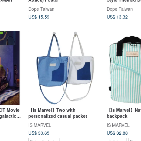
Man) /Marvel /I
Dope Taiwan
Dope Taiwan
US$ 15.59
US$ 13.32
【Is Marvel】Two with
【Is Marvel】Nav
galactic
personalized casual packet
backpack
IS MARVEL
IS MARVEL
US$ 30.65
US$ 32.88