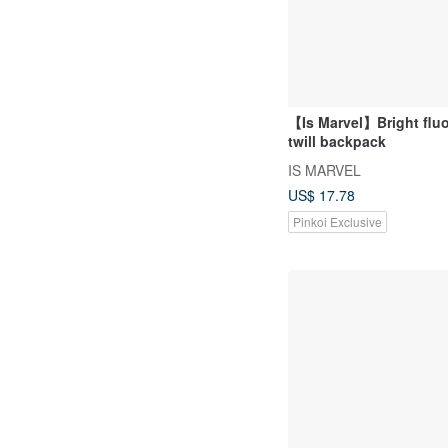
【Is Marvel】Bright flu
twill backpack
IS MARVEL
US$ 17.78
Pinkoi Exclusive