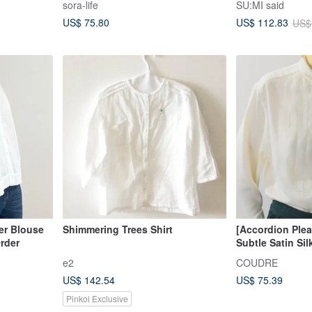
sora-life
SU:MI said
US$ 75.80
US$ 112.83
US$
er Blouse
Shimmering Trees Shirt
[Accordion Plea
rder
Subtle Satin Si
Shirt
e2
COUDRE
US$ 142.54
US$ 75.39
Pinkoi Exclusive