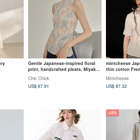
ory
Gentle Japanese-inspired floral
mintcheese Jap
print, handcrafted pleats, Miyake-
thin cotton Fre
style sleeveless high-neck vest.
pleat classic v-
Chic Chick
Mintcheese
Tops only.
US$ 67.91
US$ 87.32
-12%