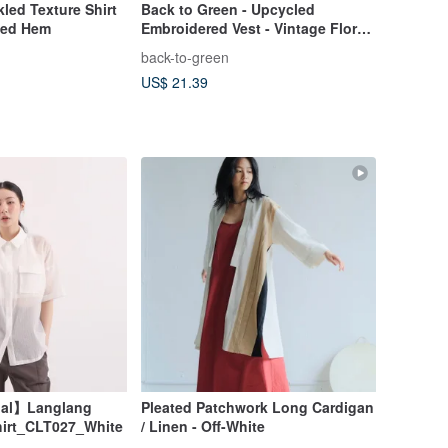
kled Texture Shirt
Back to Green - Upcycled
rved Hem
Embroidered Vest - Vintage Floral
Vine sv-01 //vintage vest
back-to-green
US$ 21.39
nal】Langlang
Pleated Patchwork Long Cardigan
hirt_CLT027_White
/ Linen - Off-White