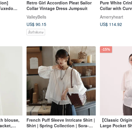
ion]
Retro Girl Accordion Pleat Sailor
Pure White Crin
 Tuxedo
Collar Vintage Dress Jumpsuit
Collar with Cu
ValleyBells
Amerryheart
US$ 90.15
US$ 114.92
สั่งทำพิเศษ
-15%
th blouse,
French Puff Sleeve Intricate Shirt |
【Classic Origi
acket,
Shirt | Spring Collection | Sora-
Large Pocket S
ers
2076