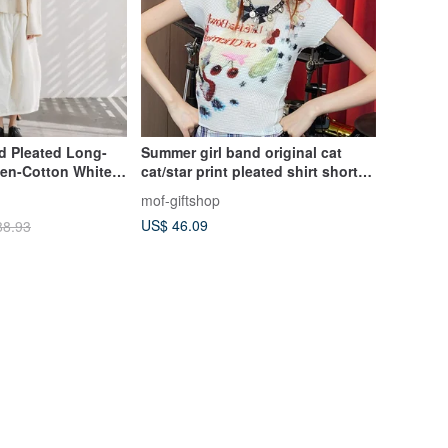
d Pleated Long-
Summer girl band original cat
nen-Cotton White
cat/star print pleated shirt short
anese Mori-Girl
top short-sleeved T-shirt
mof-giftshop
US$ 46.09
88.93