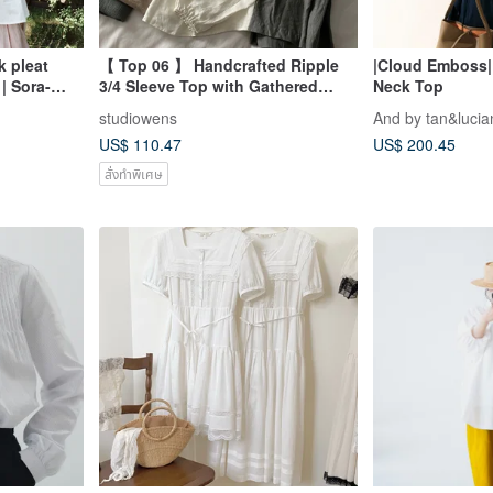
k pleat
【 Top 06 】 Handcrafted Ripple
|Cloud Emboss|
| Sora-
3/4 Sleeve Top with Gathered
Neck Top
Cuffs / 61 Colors
studiowens
And by tan&lucia
US$ 110.47
US$ 200.45
สั่งทำพิเศษ