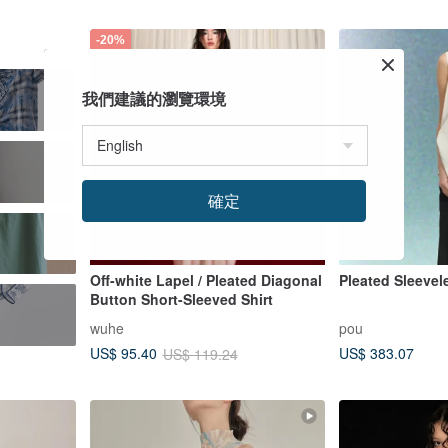
-20%
我們建議的瀏覽環境
s
確定
Off-white Lapel / Pleated Diagonal
Pleated Sleevel
Button Short-Sleeved Shirt
wuhe
pou
US$ 383.07
US$ 95.40
US$ 119.24