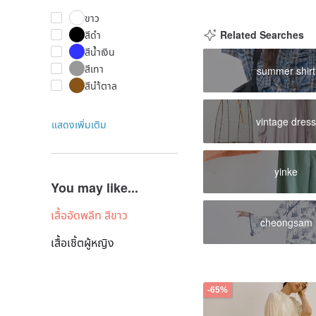
ขาว
สีดำ
Related Searches
สีน้ำเงิน
สีเทา
summer shirt
สีนำ้ตาล
vintage dres
แสดงเพิ่มเติม
yinke
You may like...
เสื้ออัดพลีท สีขาว
cheongsam
เสื้อเชิ้ตผู้หญิง
-65%