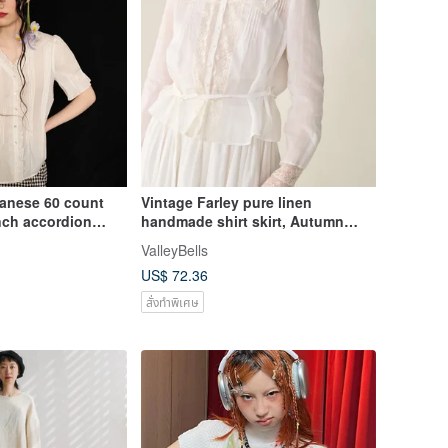
anese 60 count
Vintage Farley pure linen
nch accordion
handmade shirt skirt, Autumn
neck r
long sleeve
ValleyBells
US$ 72.36
สั่งทำพิเศษ