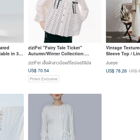
eated
ziziFei "Fairy Tale Ticket"
Vintage Texture
able in 3
Autumn/Winter Collection:
Sleeve Top / Li
Bowknot Doll Collar White Polka
Loose Fit / Jap
ziziFei เสื้อผ้าสาวน้อยดีไซน์ออริจินัล
Jueye
Dot Long-Sleeve Shirt for Women
Versatile T-Shirt
US$ 70.54
US$ 78.26
US$ 
Pinkoi Exclusive