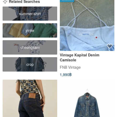
Related Searches
summer shirt
yinke
cheongsam
Vintage Kapital Denim
Camisole
crop
FNB Vintage
1,990฿