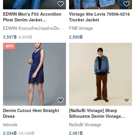
EDWIN Men's F03 Accordion
Vintage 90s Levis 70506-0216
Pleat Denim Jacket
Trucker Jacket
(Secondhand blue) #Jacket
EDWIN ตัวแทนจำหน่ายอย่างเป็นทางการในไต้หวัน
FNB Vintage
#Denim
3,597฿
3,996฿
2,590฿
-80%
Denim Cutout Hem Straight
[NaSuBi Vintage] Sharp
Dress
Silhouette Denim Vintage
Jacket
lebrode
NaSuBi Vinatage
2,034฿
10,166฿
2,061฿