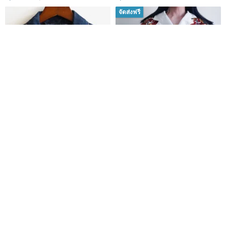
จัดส่งฟรี
【Eggplant Vintage】Levi's
MEDIUM - Vintage Cotton
Relaxed Fit Vintage Denim
Corduroy Crop Jacket Fruit
Jacket
Print Crop Jacket
ร้านเสื้อผ้าวินเทจมะเขือม่วง Eggplant Vintage
ISSARA VINTAGE STUDIO
2,038฿
3,060฿
-30%