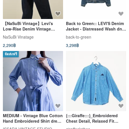
【NaSuBi Vintage】Levi's
Back to Green:: LEVI'S Denim
Low-Rise Denim Vintage
Jacket - Distressed Wash dn-
Trousers
02
NaSuBi Vinatage
back-to-green
2,290฿
3,298฿
จัดส่งฟรี
MEDIUM - Vintage Blue Cotton
{:::Giraffe:::}_Embroidered
Hand Embroidered Shirt dress
Chest Detail, Relaxed Fit
With Belt
Vintage Denim Shirt