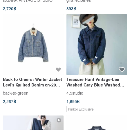
ISSARA VINTAGE STUDIO
giraffeclothes
2,720฿
893฿
Back to Green:: Winter Jacket
Treasure Hunt Vintage-Lee
Levi's Quilted Denim cn-20
Washed Gray Blue Washed
vintage
Old Feel Motorcycle Jacket
back-to-green
4.5studio
Denim Jacket
2,267฿
1,695฿
Pinkoi Exclusive