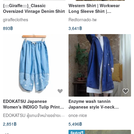
{:::Giraffe:::}_Classic
Western Shirt | Workwear
Oversized Vintage Denim Shirt
Long Sleeve Shirt |
Heavyweight 14oz | Double
giraffeclothes
Redtornado-tw
Dyed | De-Sized | 295BB
893฿
3,641฿
EDOKATSU Japanese
Enzyme wash tannin
Women's INDIGO Tulip Print
Japanese style V-neck
Denim Mid-Rise Pants
double-breasted long coat
EDOKATSU ผู้แทนจำหน่ายอย่างเป็นทางการในไต้หวัน
once-nice
(Vintage Blue) #Pants
2,851฿
5,496฿
จัดส่งฟรี