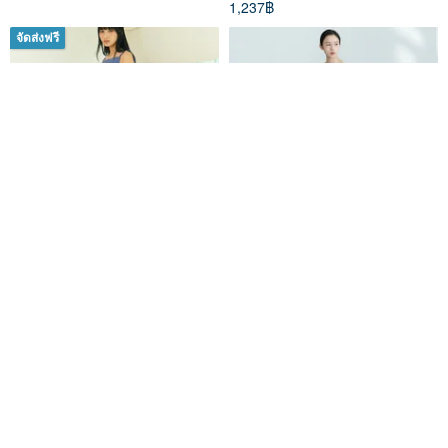
1,237฿
จัดส่งฟรี
Navy Apron Top
Designer Mulberry Silk Ultra-
Smooth Long T-Shirt with
Back Opening Knitwear
ปู้ฝู（BUFU original）แบรนด์เสื zen of city
Tha Homemade
SH210124
1,290฿
1,813฿
จัดส่งฟรี
จัดส่งฟรี