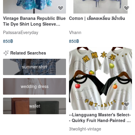
Vintage Banana Republic Blue
Cotton | เสื้อคอเหลี่ยม สีน้ำเงิน
Tie Dye Shirt Long Sleeve
Cotton Blouse Small
PaiissaraEveryday
Vhann
850฿
850฿
Related Searches
summer shirt
wedding dress
wallet
--Liangguang Master's Select-
- Quirky Fruit Hand-Painted T-
shirt
3twolight-vintage