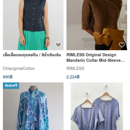
เสื้อเสื้อแขนกุดคอปีน / สีน้ำเงินเข้ม
RIMLESS Original Design
Mandarin Collar Mid-Sleeve
Mohair Blend Knit Polo Shirt -
ChiangmaiCotton
RIMLESS
Autumn/Winter Slim Fit Top
890฿
2,224฿
จัดส่งฟรี