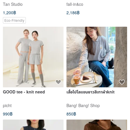
100% Linen, Short Sleeve,
Tan Studio
fall-in&co
Stripe 190710-8
1,200฿
2,186฿
Eco-Friendly
GOOD tee - knit need
เสื้อโปโลแขนยาวสีเทาผ้าknit
picht
Bang! Bang! Shop
990฿
850฿