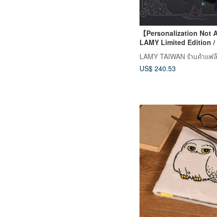
【Personalization Not 
LAMY Limited Edition /
Harry Potter Four-Pen G
US$ 240.53