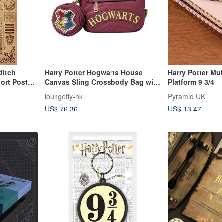
ditch
Harry Potter Hogwarts House
Harry Potter Mu
ort Poster
Canvas Sling Crossbody Bag with
Platform 9 3/4
Coin Bag
loungefly-hk
Pyramid UK
US$ 76.36
US$ 13.47