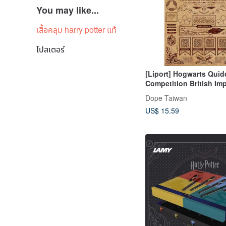
You may like...
เสื้อคลุม harry potter แท้
โปสเตอร์
[Liport] Hogwarts Quid
Competition British Imp
Harry Potter
Dope Taiwan
US$ 15.59