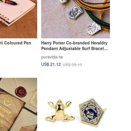
lti Coloured Pen
Harry Potter Co-branded Heraldry
Pendant Adjustable Surf Bracelet
(various options)
puravida-tw
US$ 21.12
US$ 35.19