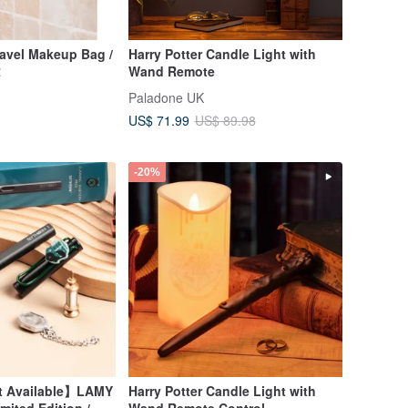
Travel Makeup Bag /
Harry Potter Candle Light with
R
Wand Remote
Paladone UK
US$ 71.99
US$ 89.98
-20%
t Available】LAMY
Harry Potter Candle Light with
mited Edition /
Wand Remote Control