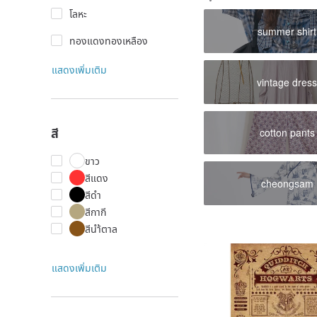
โลหะ
summer shirt
ทองแดงทองเหลือง
แสดงเพิ่มเติม
vintage dres
สี
cotton pants
ขาว
สีแดง
cheongsam
สีดำ
สีกากี
สีนำ้ตาล
แสดงเพิ่มเติม