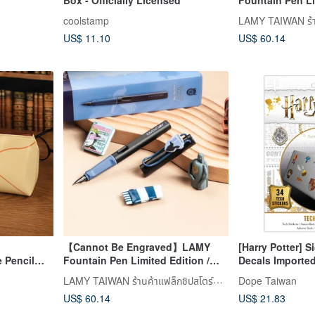
SAFARI - Harry P
coolstamp
Green
US$ 11.10
US$ 60.14
【Cannot Be Engraved】LAMY
[Harry Potter] 
e Pencil
Fountain Pen Limited Edition /
Decals Imported
SAFARI - Harry Potter Ravenclaw
LAMY TAIWAN ร้านค้าแฟล็กชิปสโตร์ทางการ
Dope Taiwan
Blue
US$ 60.14
US$ 21.83