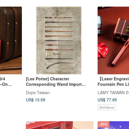
3/4
[Lee Potter] Character
【Laser Engra
e-On
Corresponding Wand Import
Fountain Pen Li
Poster Harry Potter
star-Harry Potte
Dope Taiwan
US$ 15.59
US$ 77.95
สั่งทำพิเศษ
-20%