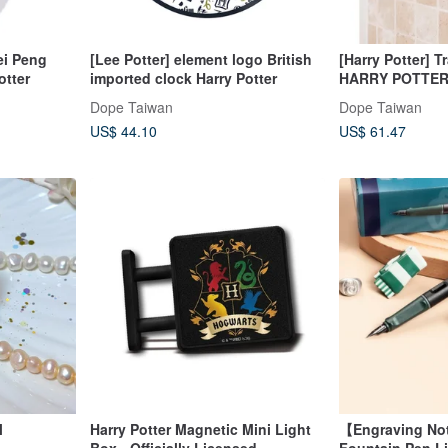
ei Peng
[Lee Potter] element logo British
[Harry Potter] 
otter
imported clock Harry Potter
HARRY POTTE
Dope Taiwan
Dope Taiwan
US$ 44.10
US$ 61.47
l
Harry Potter Magnetic Mini Light
【Engraving No
Box - Officially Licensed
Fountain Pen Li