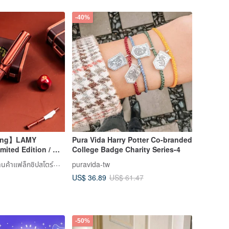
-40%
ving】LAMY
Pura Vida Harry Potter Co-branded
mited Edition / AL
College Badge Charity Series-4
r Gryffindor Red
LAMY TAIWAN ร้านค้าแฟล็กชิปสโตร์ทางการ
puravida-tw
US$ 36.89
US$ 61.47
-50%