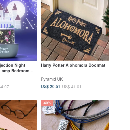
jection Night
Harry Potter Alohomora Doormat
r Lamp Bedroom
 Set
Pyramid UK
US$ 20.51
44.07
US$ 41.01
-40%