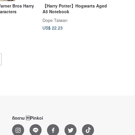
arner Bros Harry
【Harry Potter】Hogwarts Aged
aracters
A5 Notebook
Dope Taiwan
US$ 22.23
ติดตาม Pinkoi