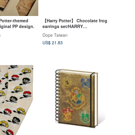
Potter-themed
【Harry Potter】 Chocolate frog
riginal PP design.
earrings set/HARRY
POTTER/CHOCOLATE FROG
n
Dope Taiwan
US$ 21.83