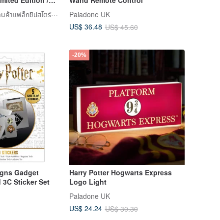
otter Slytherin
LAMY TAIWAN ร้านค้าแฟล็กชิปสโตร์ทางการ
Paladone UK
US$ 36.48
US$ 45.60
-20%
Signs Gadget
Harry Potter Hogwarts Express
 3C Sticker Set
Logo Light
Paladone UK
US$ 24.24
US$ 30.30