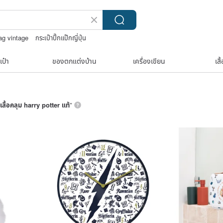
ag vintage
กระเป๋าปิ๊กแป๊กญี่ปุ่น
ycle
washi tape
เป๋า
ของตกแต่งบ้าน
เครื่องเขียน
เสื
เสื้อคลุม harry potter แท้
”