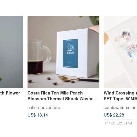
rth Flower
Costa Rica Ten Mile Peach
Wind Crossing t
Blossom Thermal Shock Washed
PET Tape, 80M
Drip Coffee Bags (10 bags/5 bags)
coffee-adventure
sumiewatercolor
US$ 13.14
US$ 22.28
Pinkoi Exclusive