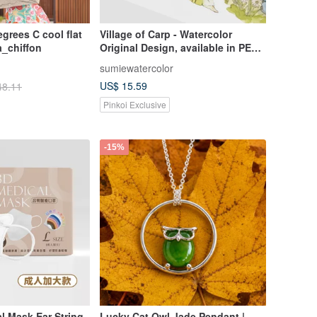
grees C cool flat
Village of Carp - Watercolor
a_chiffon
Original Design, available in PET
and Washi Paper materials, 80MM
sumiewatercolor
width, 10-meter roll.
US$ 15.59
48.11
Pinkoi Exclusive
-15%
l Mask Ear String
Lucky Cat Owl Jade Pendant |