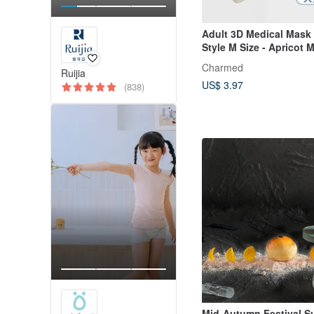
Adult 3D Medical Mask 
Style M Size - Apricot M
10pcs/30pcs
Charmed
Ruijia
US$ 3.97
(838)
Mid-Autumn Festival S