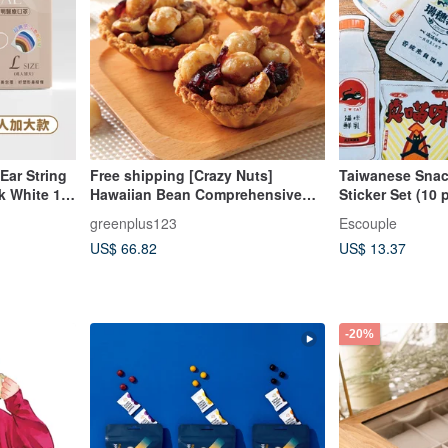
Ear String
Free shipping [Crazy Nuts]
Taiwanese Snac
lk White 10
Hawaiian Bean Comprehensive
Sticker Set (10 
Nut Tower (10 pieces/box) x 3
greenplus123
Escouple
boxes - gift box and bag set
US$ 66.82
US$ 13.37
-20%