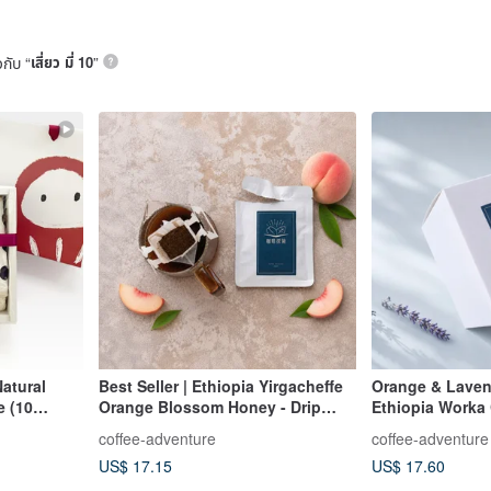
วกับ “
เสี่ยว มี่ 10
”
Natural
Best Seller | Ethiopia Yirgacheffe
Orange & Laven
e (10
Orange Blossom Honey - Drip
Ethiopia Worka
orn Full
Coffee Bags 10-Pack
Washed - Pour O
coffee-adventure
coffee-adventure
elebration
Bags (10 count)
US$ 17.15
US$ 17.60