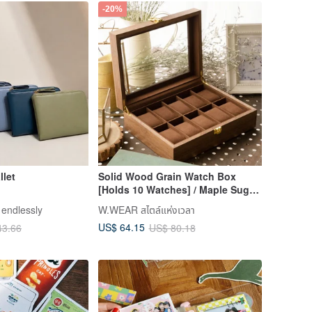
-20%
llet
Solid Wood Grain Watch Box
[Holds 10 Watches] / Maple Sugar
Brown Solid Wood Jewelry Box
y endlessly
W.WEAR สไตล์แห่งเวลา
US$ 64.15
43.66
US$ 80.18