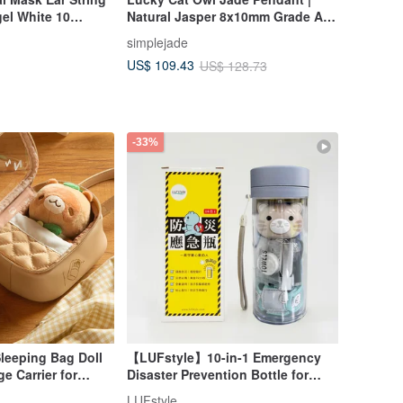
gel White 10
Natural Jasper 8x10mm Grade A |
s
925 Sterling Silver | Gift
simplejade
US$ 109.43
US$ 128.73
-33%
leeping Bag Doll
【LUFstyle】10-in-1 Emergency
ge Carrier for
Disaster Prevention Bottle for
 for 10-12cm dolls)
Evacuation, Survival, and
LUFstyle