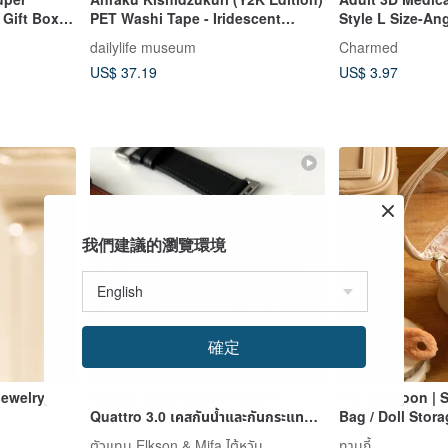
Gift Box -
PET Washi Tape - Iridescent
Style L Size-An
Finish, 10m Roll
pieces/30 piece
dailylife museum
Charmed
US$ 37.19
US$ 3.97
我們建議的瀏覽環境
確定
Jewelry
Elkson AppleWatch S10/S11
Tea Raccoon | S
Quattro 3.0 เคสกันน้ำและกันกระแทก
Bag / Doll Stora
เกรดทหาร 42/46 มม.
Travel (Suitable
ตัวแทน Elkson & Mifa ไต้หวัน
ทานูกี้