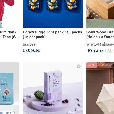
(10m Non-
Honey fudge light pack / 10 packs
Solid Wood Gra
i Tape (Set
(12 per pack)
[Holds 10 Watch
Orange Solid W
BnnBee
W.WEAR สไตล์แห่
Box
US$ 28.96
US$ 64.15
US$ 
-33%