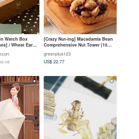
in Watch Box
[Crazy Nut-ing] Macadamia Bean
es] / Wheat Ear
Comprehensive Nut Tower (10
ood Grain Jewelry
pieces/box)-Gift Box and Bag Set
งเวลา
greenplus123
US$ 22.77
80.18