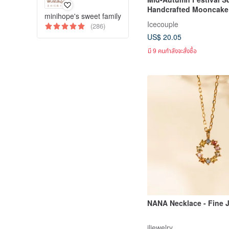
Handcrafted Mooncake 
minihope's sweet family
6 pcs / 10 pcs
Icecouple
(286)
US$ 20.05
มี 9 คนกำลังจะสั่งซื้อ
NANA Necklace - Fine 
jljewelry