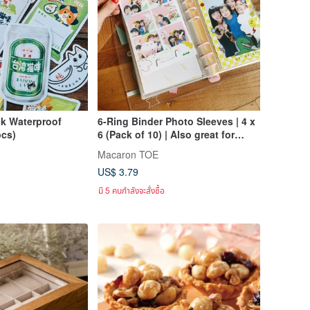
k Waterproof
6-Ring Binder Photo Sleeves | 4 x
pcs)
6 (Pack of 10) | Also great for
postcards and stickers!
Macaron TOE
US$ 3.79
มี 5 คนกำลังจะสั่งซื้อ