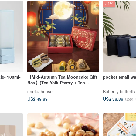
-11%
le- 100ml-
【Mid-Autumn Tea Mooncake Gift
pocket small wa
Box】(Tea Yolk Pastry + Tea
Mooncake + Tea Crisp) All Tea 10-
oneteahouse
Butterfly butterfl
Piece Handheld Gift Box
US$ 49.89
US$ 38.86
US$ 