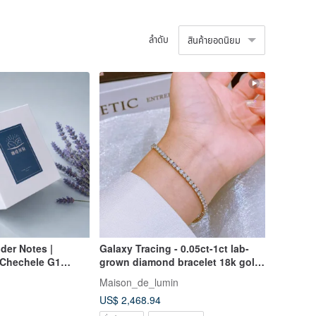
ลำดับ
สินค้ายอดนิยม
der Notes |
Galaxy Tracing - 0.05ct-1ct lab-
 Chechele G1
grown diamond bracelet 18k gold
ver Coffee Drip
bracelet
Maison_de_lumin
US$ 2,468.94