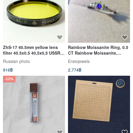
ZhS-17 40.5mm yellow lens
Rainbow Moissanite Ring, 0.5
filter 40.5x0.5 40,5x0,5 USSR
CT Rainbow Moissanite,
LZOS for Jupiter-8
Colorful Moissanite Ring
Russian photo
Eratojewels
916฿
2,774฿
-12%