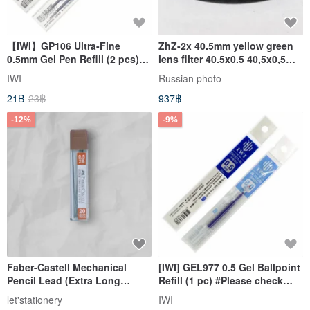
【IWI】GP106 Ultra-Fine
ZhZ-2x 40.5mm yellow green
0.5mm Gel Pen Refill (2 pcs)
lens filter 40.5x0.5 40,5x0,5
#Please note compatible pen
USSR LZOS for Jupiter-8
IWI
Russian photo
models
21฿
23฿
937฿
-12%
-9%
Faber-Castell Mechanical
[IWI] GEL977 0.5 Gel Ballpoint
Pencil Lead (Extra Long
Refill (1 pc) #Please check
75mm) 0.5 Lead 2B - Pack of 6
compatible pens before
let'stationery
IWI
(Genuine Product)
purchasing