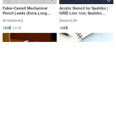
Faber-Castell Mechanical
Acrylic Stencil for Sashiko |
Pencil Leads (Extra Long
GRID Line 1cm, Sashiko
75mm) 0.5 HB - Pack of 6
Stencil Quilting Template
let'stationery
SavourLife
(Genuine Product)
183฿
207฿
188฿
0.5 Wooden Mechanical Pencil
This Series / 0.5mm 2B Refills
| Wooderful life
(2 Colors) SPE-103 Mechanical
Pencil Refills
Wooderful life
Sunny Stationery
287฿
35฿