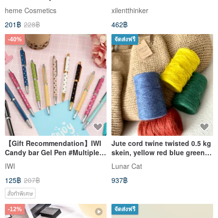
Pencil 0.02 oz
heme Cosmetics
xilentthinker
201฿
228฿
462฿
-40%
จัดส่งฟรี
【Gift Recommendation】IWI
Jute cord twine twisted 0.5 kg
Candy bar Gel Pen #Multiple
skein, yellow red blue green
Styles
jute cord
IWI
Lunar Cat
125฿
207฿
937฿
สั่งทำพิเศษ
-12%
จัดส่งฟรี