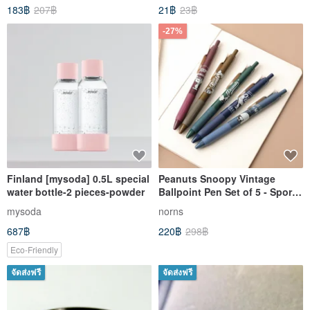
183฿
207฿
21฿
23฿
-27%
Finland [mysoda] 0.5L special
Peanuts Snoopy Vintage
water bottle-2 pieces-powder
Ballpoint Pen Set of 5 - Sports
Snoopy Stationery
mysoda
norns
687฿
220฿
298฿
Eco-Friendly
จัดส่งฟรี
จัดส่งฟรี