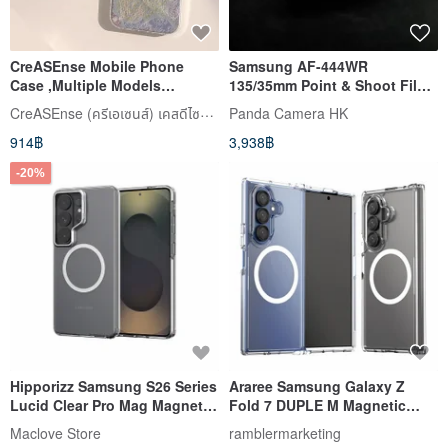
CreASEnse Mobile Phone
Samsung AF-444WR
Case ,Multiple Models
135/35mm Point & Shoot Film
Support ,Design and Made in
Camera
CreASEnse (ครีเอเซนส์) เคสดีไซน์สวย
Panda Camera HK
TAIWAN
914฿
3,938฿
-20%
Hipporizz Samsung S26 Series
Araree Samsung Galaxy Z
Lucid Clear Pro Mag Magnetic
Fold 7 DUPLE M Magnetic
Kickstand Case
Magsafe Transparent
Maclove Store
ramblermarketing
Protective Case