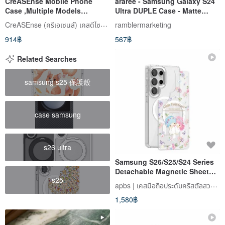
CreASEnse Mobile Phone
araree - Samsung Galaxy S24
Case ,Multiple Models
Ultra DUPLE Case - Matte
Support ,Design and Made in
Black
CreASEnse (ครีเอเซนส์) เคสดีไซน์สวย
ramblermarketing
TAIWAN
914฿
567฿
Related Searches
samsung s25 保護殼
case samsung
s26 ultra
Samsung S26/S25/S24 Series
Detachable Magnetic Sheet
s25
with Colorful Gems - Fragrant
apbs | เคสมือถือประดับคริสตัลสวารอฟสกี้
Gemini
1,580฿