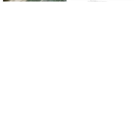
CreASEnse Mobile Phone
Samsung S26/S25/S24 Series
Case ,Multiple Models
Detachable MagSafe
Support ,Design and Made in
Decorative Rhinestone Case -
CreASEnse (ครีเอเซนส์) เคสดีไซน์สวย
apbs | เคสมือถือประดับคริสตัลสวารอฟสกี้
TAIWAN
Paradise Coffee Cup
914฿
1,580฿