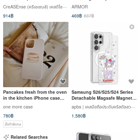
Support ,Design and Made in
Series,Crystal Clear with Grey
CreASEnse (ครีเอเซนส์) เคสดีไซน์สวย
ARMOR
TAIWAN
Tape
914฿
469฿
837฿
Pancakes fresh from the oven
Samsung S26/S25/S24 Series
in the kitchen iPhone case
Detachable Magsafe Magnetic
Korean film half pack glossy
Rhinestone Case - "Soda Pop
apbs | เคสมือถือประดับคริสตัลสวารอฟสกี้
one more case
hard shell
Kuromi"
780฿
1,580฿
สั่งทำพิเศษ
Related Searches