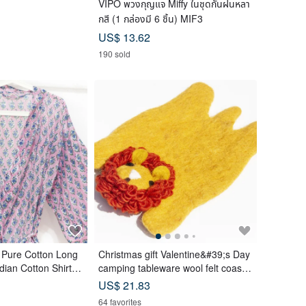
VIPO พวงกุญแจ Miffy ในชุดกันฝนหลา
กสี (1 กล่องมี 6 ชิ้น) MIF3
US$ 13.62
190 sold
 Pure Cotton Long
Christmas gift Valentine&#39;s Day
dian Cotton Shirt In
camping tableware wool felt coaste
ftan - Floral
r cute animal absorbent coaster-Zo
US$ 21.83
o Lion
64 favorites