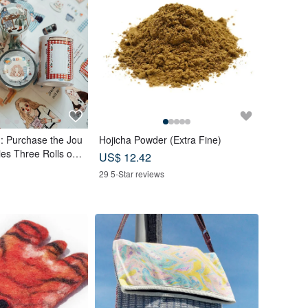
g: Purchase the Jou
Hojicha Powder (Extra Fine)
ies Three Rolls of
US$ 12.42
eceive a complimen
29 5-Star reviews
 roll.