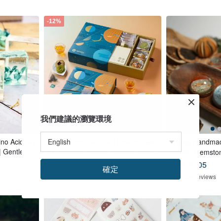
-12%
我們建議的瀏覽環境
no Acid Bri
Mid-Autumn Gift Box | Golden Clas
【Qing Handmad
 Gentle Cl
p Collection: Honey Scented Tea B
no Acid Gemston
 & Hands
ags x Double Tea Yolk Pastry x 12
Christmas | Gif
US$ 30.97
US$ 20.05
確定
Tea Biscuits - Lunar Blue
50 5-Star reviews