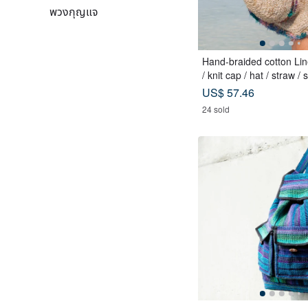
พวงกุญแจ
Hand-braided cotton Lin
/ knit cap / hat / straw / 
Sari streaks compiled
US$ 57.46
24 sold