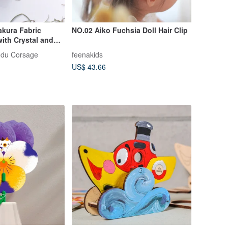
akura Fabric
NO.02 Aiko Fuchsia Doll Hair Clip
with Crystal and
 Hook
u Corsage
feenakids
US$ 43.66