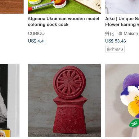
/Ugears/ Ukrainian wooden model
Aiko | Unique S
coloring cock cock
Flower Earring 
Golden Plating
CUBICO
艸化工事 Maison d
US$ 4.41
US$ 53.46
สั่งทำพิเศษ