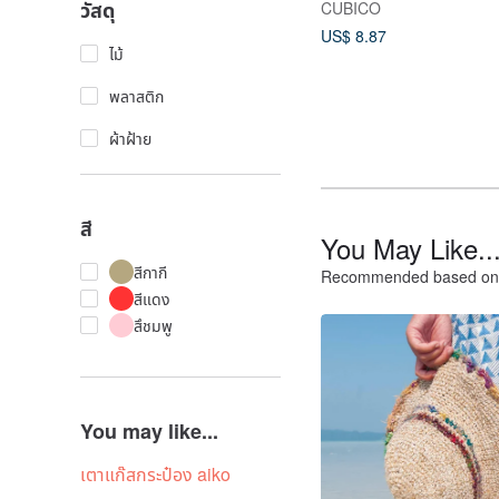
วัสดุ
CUBICO
US$ 8.87
ไม้
พลาสติก
ผ้าฝ้าย
สี
You May Like..
สีกากี
Recommended based on 
สีแดง
สึชมพู
You may like...
เตาแก๊สกระป๋อง aiko