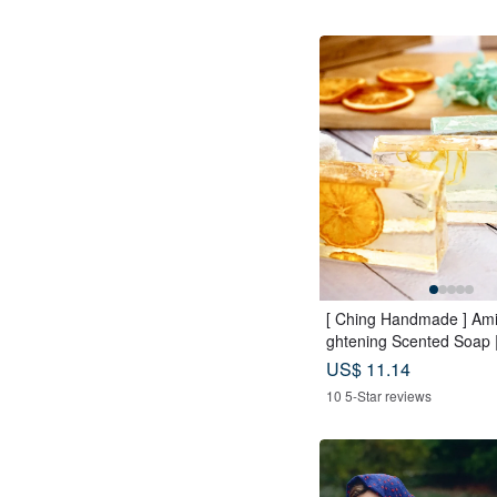
[ Ching Handmade ] Ami
ghtening Scented Soap |
eansing for Face, Body
US$ 11.14
10 5-Star reviews