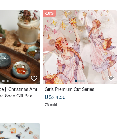
-10%
e】Christmas Ami
Girls Premium Cut Series
e Soap Gift Box |
US$ 4.50
t Exchange
78 sold