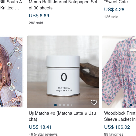
Gift South A
Memo Refill Journal Notepaper, Set
*Sweet Cafe
 Knitted Ha
of 30 sheets
US$ 4.28
Teal
US$ 6.69
136 sold
282 sold
Uji Matcha #0 (Matcha Latte & Usu
Woodblock Print
cha)
Sleeve Jacket In
dia Blockprint Ka
US$ 18.41
US$ 106.02
46 5-Star reviews
89 favorites