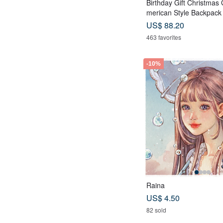
Birthday Gift Christmas 
merican Style Backpack
ndbag Backpack-Magic 
US$ 88.20
463 favorites
-10%
Raina
US$ 4.50
82 sold