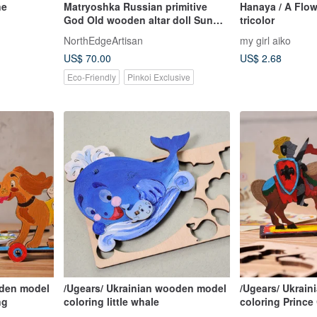
ne
Matryoshka Russian primitive
Hanaya / A Flow
God Old wooden altar doll Sun
tricolor
cross Pagan statue
NorthEdgeArtisan
my girl aiko
US$ 70.00
US$ 2.68
Eco-Friendly
Pinkoi Exclusive
oden model
/Ugears/ Ukrainian wooden model
/Ugears/ Ukrai
ng
coloring little whale
coloring Prince