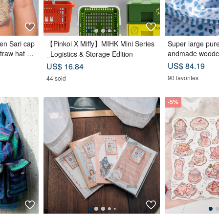
en Sari cap
【Pinkoi X Miffy】MIHK Mini Series
Super large pure 
straw hat -
andmade woodcut
_Logistics & Storage Edition
ed scarf wood dy
US$ 84.19
US$ 16.84
-blue Mediterran
90 favorites
44 sold
-5%