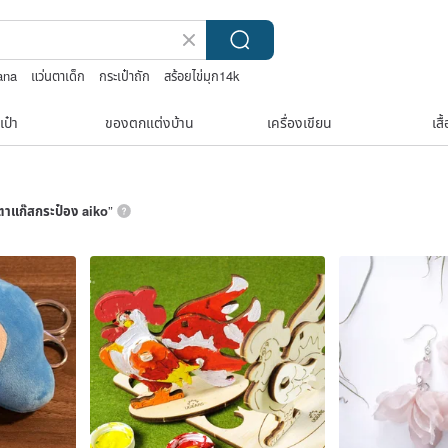
ana
แว่นตาเด็ก
กระเป๋าถัก
สร้อยไข่มุก14k
line bag vintage
เป๋า
ของตกแต่งบ้าน
เครื่องเขียน
เสื
ตาแก๊สกระป๋อง aiko
”