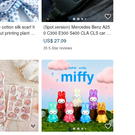
cotton silk scarf h
(Spot version) Mercedes Benz A25
 printing plant dy
0 C300 E300 S400 CLA CLS car ke
ed cotton silk scarf
y leather case
US$ 27.09
ean style
35 5-Star reviews