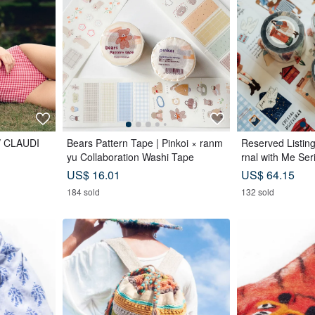
/ CLAUDI
Bears Pattern Tape | Pinkoi × ranm
Reserved Listin
yu Collaboration Washi Tape
rnal with Me Ser
PET Tape and r
US$ 16.01
US$ 64.15
tary memo sticker
184 sold
132 sold