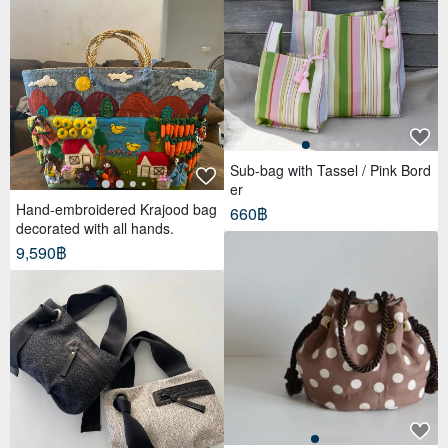
Sub-bag with Tassel / Pink Bord
er
Hand-embroidered Krajood bag
660฿
decorated with all hands.
9,590฿