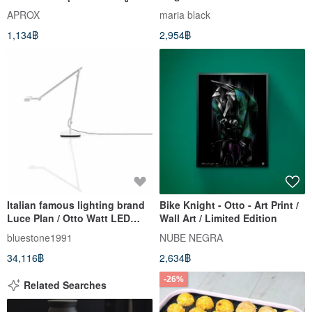
ฝ้ายต
APROX
maria black
1,134฿
2,954฿
Italian famous lighting brand
Bike Knight - Otto - Art Print /
Luce Plan / Otto Watt LED
Wall Art / Limited Edition
reading light
bluestone1991
NUBE NEGRA
34,116฿
2,634฿
-26%
Related Searches