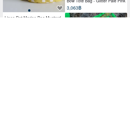
Bow Tote Bag - Glitter Pale Pink
3,063฿
Linen Dot Marine Bag Mustard
Yellow
3,182฿
Summer Cotton Green Quilted
Women's Bag with Red Flowers
Boho Style Long Belt
5,896฿
[New Premium] British Mohair L
oophound Tooth 2way Marine B
ag
3,919฿