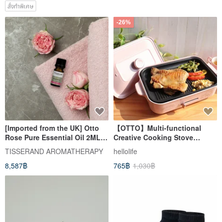
สั่งทำพิเศษ
-26%
[Imported from the UK] Otto
【OTTO】Multi-functional
Rose Pure Essential Oil 2ML
Creative Cooking Stove
ROSE OTTO
Replacement Plate-Corrugated
TISSERAND AROMATHERAPY
hellolife
Frying Pan (The product does
8,587฿
765฿
1,030฿
not include the host)