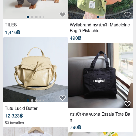
TILES
Wyllabrand กระเป๋าผ้า Madeleine
Bag สี Pistachio
1,416฿
490฿
Tutu Lucid Butter
กระเป๋าผ้าแคนวาส Essala Tote Ba
12,323฿
g
53 favorites
790฿