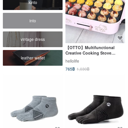
kinto
into
vintage dress
【OTTO】Multifunctional
Creative Cooking Stove
leather wallet
Replacement Plate-Octopus
hellolife
Grilling Plate (The product
765฿
1,030฿
does not include the host)