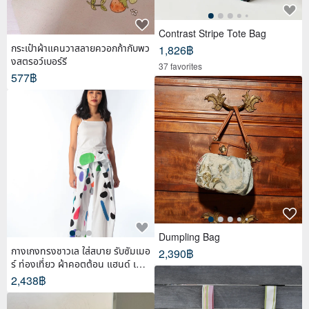
Contrast Stripe Tote Bag
กระเป๋าผ้าแคนวาสลายควอกก้ากับพว
1,826฿
งสตรอว์เบอร์รี
37 favorites
577฿
Dumpling Bag
กางเกงทรงชาวเล ใส่สบาย รับซัมเมอ
2,390฿
ร์ ท่องเที่ยว ผ้าคอตต้อน แฮนด์ เพ้น
ท์
2,438฿