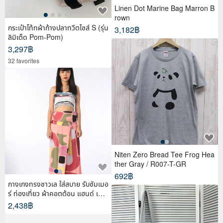
Linen Dot Marine Bag Marron B
rown
กระเป๋าโท้ทผ้าก้างปลาทวีตไซส์ S (รุ่น
3,182฿
ลิมิเต็ด Pom-Pom)
3,297฿
32 favorites
Niten Zero Bread Tee Frog Hea
ther Gray / R007-T-GR
692฿
กางเกงทรงชาวเล ใส่สบาย รับซัมเมอ
ร์ ท่องเที่ยว ผ้าคอตต้อน แฮนด์ เพ้น
ท์
2,438฿