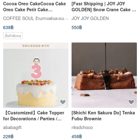
Cocoa Oreo CakeCocoa Cake
[Fast Shipping | JOY JOY
Oreo Cake Petit Cake
GOLDEN] Snow Crane Cake 8
Afternoon Tea Dessert Home
pcs (Assorted)
COFFEE SOUL ร้านกาแฟและขนมหวาน
JOY JOY GOLDEN
Delivery
638฿
550฿
สั่งทำพิเศษ
【Customized】Cake Topper
[Shichi Ken Sakura Do] Tenka
for Decorations / Parties /
Fubu Brownie
Celebrations / Birthdays / First
ababagift
nksdchoco
Month Ceremonies - Number
228฿
458฿
Design