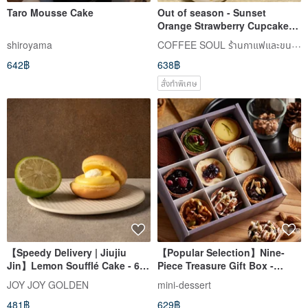
Taro Mousse Cake
Out of season - Sunset
Orange Strawberry Cupcakes
Small Cakes Birthday
COFFEE SOUL ร้านกาแฟและขนมหวาน
shiroyama
Celebration Shu Dessert
642฿
638฿
Available for Delivery
สั่งทำพิเศษ
【Speedy Delivery | Jiujiu
【Popular Selection】Nine-
Jin】Lemon Soufflé Cake - 6
Piece Treasure Gift Box -
Pieces
Handmade French Mini-Tarts ·
JOY JOY GOLDEN
mini-dessert
Dessert Gift Box · Afternoon
481฿
629฿
Tea Sweets