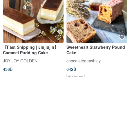
【Fast Shipping | Jiujiujin】
Sweetheart Strawberry Pound
Caramel Pudding Cake
Cake
JOY JOY GOLDEN
chocolatedeashley
436฿
642฿
สั่งทำพิเศษ