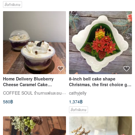
สั่งทำพิเศษ
Home Delivery Blueberry
8-inch bell cake shape
Cheese Caramel Cake
Christmas, the first choice gift
Blueberry Cheese Cheesecake
Christmas tree jelly cake
COFFEE SOUL ร้านกาแฟและขนมหวาน
cathyjelly
Cheesecake Dessert Dessert
580฿
1,374฿
สั่งทำพิเศษ