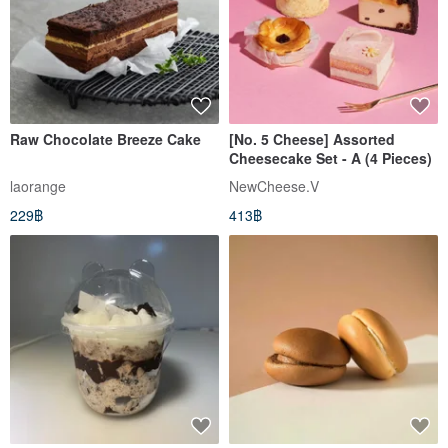
Raw Chocolate Breeze Cake
[No. 5 Cheese] Assorted
Cheesecake Set - A (4 Pieces)
laorange
NewCheese.V
229฿
413฿