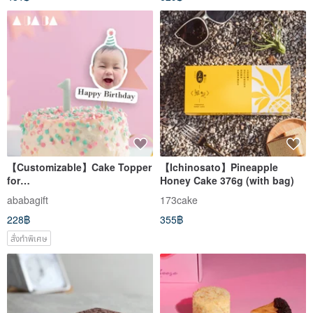
【Customizable】Cake Topper
【Ichinosato】Pineapple
for
Honey Cake 376g (with bag)
Decorations/Parties/Celebratio
ababagift
173cake
ns/Birthdays/Baby Milestones
228฿
355฿
- Text Headshot/Full Body
Style
สั่งทำพิเศษ