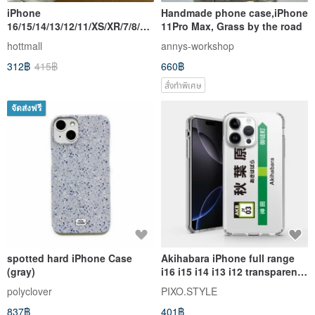
iPhone
Handmade phone case,iPhone
16/15/14/13/12/11/XS/XR/7/8/SE
11Pro Max, Grass by the road
2/SE3 Rainbow dino
hottmall
annys-workshop
Transparent Phone Case
312฿
415฿
660฿
สั่งทำพิเศษ
จัดส่งฟรี
spotted hard iPhone Case
Akihabara iPhone full range
(gray)
i16 i15 i14 i13 i12 transparent
phone case PS002
polyclover
PIXO.STYLE
837฿
401฿