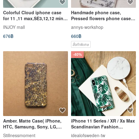
Colorful Cloud iphone case
Handmade phone case,
for 11 ,11 max,SE3,12,12 mini
Pressed flowers phone case,
case
Fit for iPhone 11
INJOY mall
annys-workshop
676฿
660฿
สั่งทำพิเศษ
-40%
Amber. Matte Case( iPhone,
iPhone 11 Series / XR / Xs Max
HTC, Samsung, Sony, LG,
Scandinavian Fashion
OPPO)
Swedish Pop Phone Case-
Stillnessmoment
idealofsweden-tw
California Palm