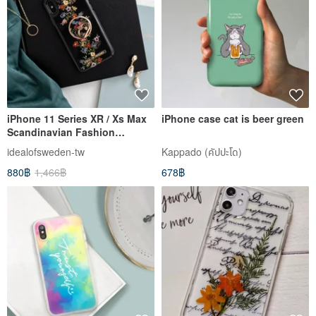
iPhone 11 Series XR / Xs Max
iPhone case cat is beer green
Scandinavian Fashion
Swedish Popular Mobile
idealofsweden-tw
Kappado (คัปปะโด)
Phone Case - Black and
880฿
1,466฿
678฿
Colorful