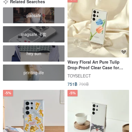
Related Searches
pacsafe
magsafe 卡套
hey sun
Wavy Floral Art Pure Tulip
Drop-Proof Clear Case for
printing life
SAMSUNG
TOYSELECT
751฿
790฿
-5%
-5%