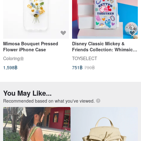
Mimosa Bouquet Pressed
Disney Classic Mickey &
Flower iPhone Case
Friends Collection: Whimsical
Sticker Design, Drop-
Coloring🌼
TOYSELECT
Resistant Clear Case for
1,598฿
751฿
790฿
SAMSUNG
You May Like...
Recommended based on what you've viewed.