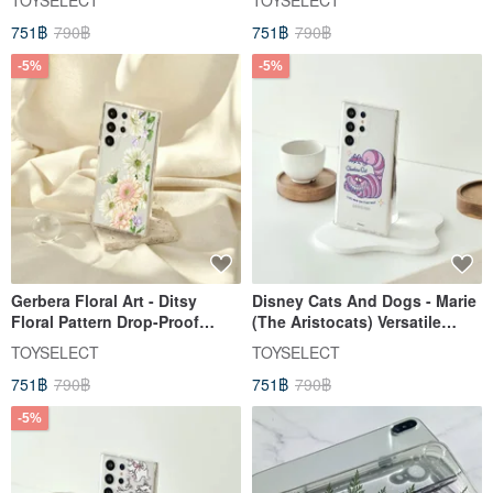
TOYSELECT
TOYSELECT
Clear SAMSUNG Phone Case
751฿
790฿
751฿
790฿
-5%
-5%
Gerbera Floral Art - Ditsy
Disney Cats And Dogs - Marie
Floral Pattern Drop-Proof
(The Aristocats) Versatile
Clear Samsung Phone Case
Drop-Proof Clear SAMSUNG
TOYSELECT
TOYSELECT
Phone Case
751฿
790฿
751฿
790฿
-5%