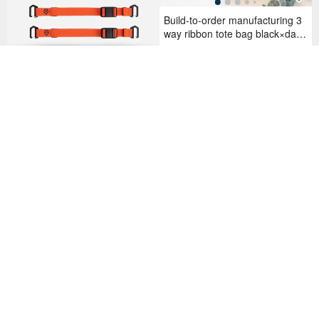
Build-to-order manufacturing 3
way ribbon tote bag black×dark
gray
2,536฿
112 favorites
Wandrd Premium Accessory Str
aps
1,671฿
Plenty of storage, fluffy quilted b
ag with patent leather handles,
black
2,536฿
Two Button Cloud Check Bag
2,327฿