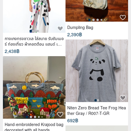
Dumpling Bag
2,390฿
กางเกงทรงชาวเล ใส่สบาย รับซัมเมอ
ร์ ท่องเที่ยว ผ้าคอตต้อน แฮนด์ เพ้น
ท์
2,438฿
Niten Zero Bread Tee Frog Hea
ther Gray / R007-T-GR
692฿
Hand-embroidered Krajood bag
decorated with all hands.