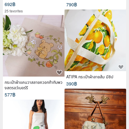
692฿
790฿
25 favorites
ATIPA กระเป๋าผ้าลายส้ม มีซิป
กระเป๋าผ้าแคนวาสลายควอกก้ากับพว
390฿
งสตรอว์เบอร์รี
577฿