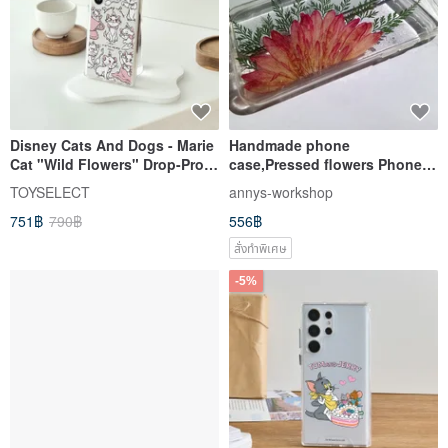
Disney Cats And Dogs - Marie
Handmade phone
Cat "Wild Flowers" Drop-Proof
case,Pressed flowers Phone
Clear Case for SAMSUNG
case, Cerbera
TOYSELECT
annys-workshop
751฿
790฿
556฿
สั่งทำพิเศษ
-5%