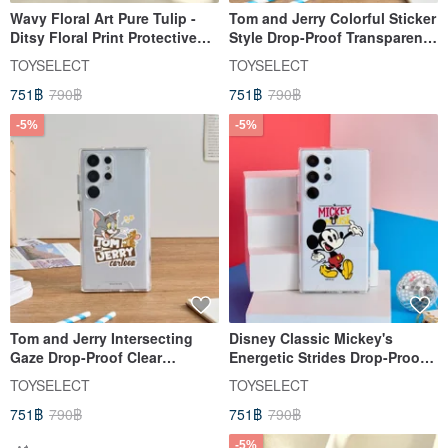
Wavy Floral Art Pure Tulip -
Tom and Jerry Colorful Sticker
Ditsy Floral Print Protective
Style Drop-Proof Transparent
Clear Case for SAMSUNG
SAMSUNG Phone Case
TOYSELECT
TOYSELECT
751฿
790฿
751฿
790฿
-5%
-5%
Tom and Jerry Intersecting
Disney Classic Mickey's
Gaze Drop-Proof Clear
Energetic Strides Drop-Proof
Samsung Phone Case
Clear Case for SAMSUNG
TOYSELECT
TOYSELECT
751฿
790฿
751฿
790฿
-5%