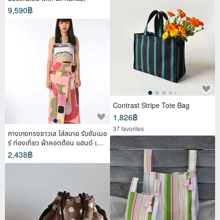
9,590฿
Contrast Stripe Tote Bag
1,826฿
37 favorites
กางเกงทรงชาวเล ใส่สบาย รับซัมเมอ
ร์ ท่องเที่ยว ผ้าคอตต้อน แฮนด์ เพ้น
ท์
2,438฿