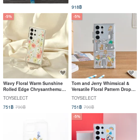
Summer Ivory Beige Brown
918฿
A084I
-5%
-5%
Wavy Floral Warm Sunshine
Tom and Jerry Whimsical &
Rolled Edge Chrysanthemum -
Versatile Floral Pattern Drop-
Ditsy Floral Drop-Proof Clear
Proof Clear SAMSUNG Phone
TOYSELECT
TOYSELECT
SAMSUNG Phone Case
Case
751฿
790฿
751฿
790฿
-5%