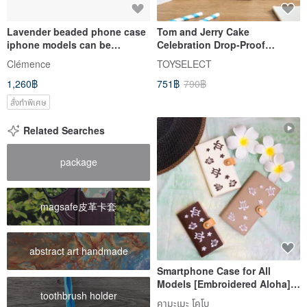
Lavender beaded phone case
Tom and Jerry Cake
iphone models can be
Celebration Drop-Proof
customized
Transparent SAMSUNG Phone
Clémence
TOYSELECT
Case
1,260฿
751฿
790฿
สั่งทำพิเศษ
Related Searches
package
magsafe皮革卡套
abstract art handmade
Smartphone Case for All
Models [Embroidered Aloha]
toothbrush holder
Genuine Leather Honu
คามะเมะ โคโบ