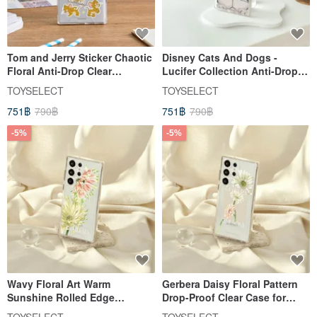
Tom and Jerry Sticker Chaotic
Disney Cats And Dogs -
Floral Anti-Drop Clear
Lucifer Collection Anti-Drop
SAMSUNG Phone Case
Clear Case for SAMSUNG
TOYSELECT
TOYSELECT
751฿
790฿
751฿
790฿
-5%
-5%
Wavy Floral Art Warm
Gerbera Daisy Floral Pattern
Sunshine Rolled Edge
Drop-Proof Clear Case for
Chrysanthemum Drop-Proof
SAMSUNG