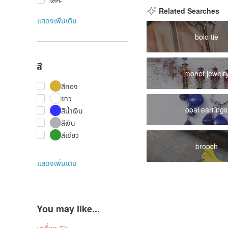
Related Searches
แสดงเพิ่มเติม
bolo tie
สี
monet jewelr
สีทอง
ขาว
opal earrings
สีน้ำเงิน
สีเงิน
สีเขียว
brooch
แสดงเพิ่มเติม
You may like...