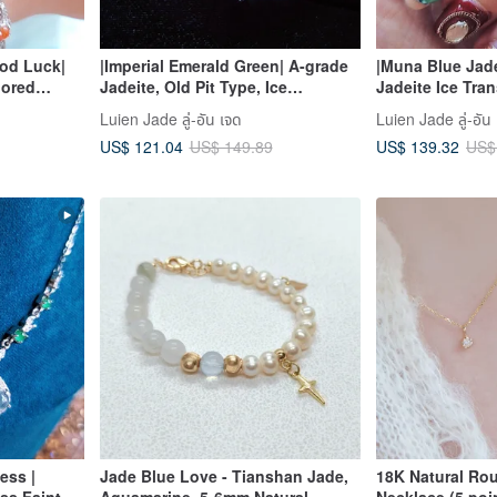
ood Luck|
|Imperial Emerald Green| A-grade
|Muna Blue Jade
lored
Jadeite, Old Pit Type, Ice
Jadeite Ice Tra
Cabochon
Translucent, Lush Emerald Green,
Blue-Purple Eg
Luien Jade ลู่-อัน เจด
Luien Jade ลู่-อัน
ted 18K
Large Egg Shape 5mm, Sterling
Sterling Silver 
US$ 121.04
US$ 139.32
US$ 149.89
US$
Silver Plated 18k, Lace Design
Ring
ess |
Jade Blue Love - Tianshan Jade,
18K Natural Ro
ss Faint
Aquamarine, 5-6mm Natural
Necklace (5 poi