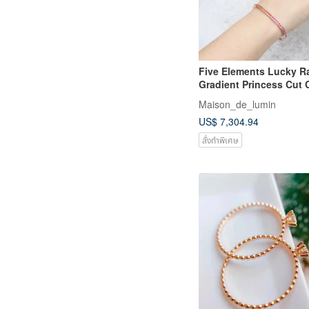
Five Elements Lucky 
Gradient Princess Cut 
Gemstone Natural Cor
Maison_de_lumin
Gold Sapphire Bracelet
US$ 7,304.94
สั่งทำพิเศษ