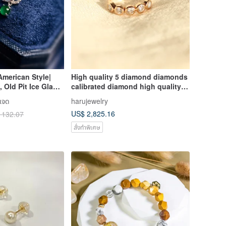
merican Style|
High quality 5 diamond diamonds
 Old Pit Ice Glass
calibrated diamond high quality 5
e 5mm, Sterling
dialing made to order
 เจด
harujewelry
k Letter Necklace
US$ 2,825.16
 132.07
สั่งทำพิเศษ