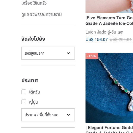
เครื่องใช้ในครัว
ดูแลผิวพรรณความงาม
|Five Elements Turn G
Grade A Jadeite Ice-Co
Rainbow Egg-Shaped 
Luien Jade ลู่-อัน เจด
5mm Sterling Silver Pla
จัดส่งไปยัง
US$ 156.07
US$ 204.01
Lavishly Set Bracelet
สหรัฐอเมริกา
-15%
ประเทศ
ไต้หวัน
ญี่ปุ่น
ประเทศ / พื้นที่ทั้งหมด
| Elegant Fortune Godd
Grade A Jadeite Ice Gla