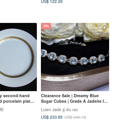
US$ 122.26
-5%
ly second-hand
Clearance Sale | Dreamy Blue
 porcelain plates
Sugar Cubes | Grade A Jadeite Ice
 set)
Jadeite Blue Sapphire Egg Shape
ME
Luien Jade ลู่-อัน เจด
5mm Sterling Silver Plated 18K
US$ 233.85
US$ 246.15
Multi-Stone Bracelet