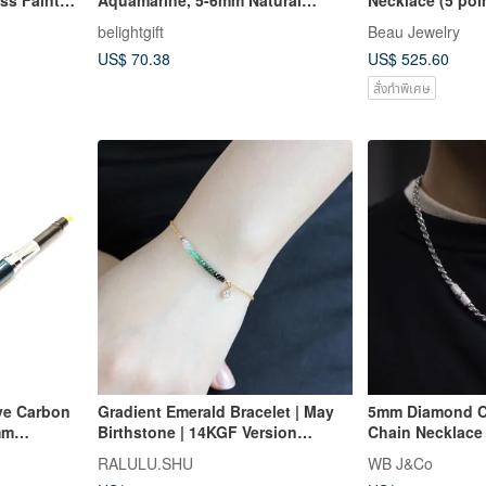
Sterling
Freshwater Pearls with 14K Gold-
Diamond Neckl
belightgift
Beau Jewelry
ace
Plated Cross Bracelet
US$ 70.38
US$ 525.60
สั่งทำพิเศษ
ve Carbon
Gradient Emerald Bracelet | May
5mm Diamond C
mm
Birthstone | 14KGF Version
Chain Necklace |
nuine
[Symbol of Wisdom]
Silver Chain | Pl
RALULU.SHU
WB J&Co
cker
18K White Gold