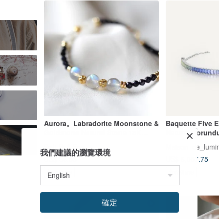
y
Aurora。Labradorite Moonstone &
Baquette Five 
Goldstone Natural Stone 18K
Natural Corund
Gold Plated Bracelet
gold bracelete
Soft-Boil-Egg
Maison_de_lumi
我們建議的瀏覽環境
US$ 36.58
US$ 6,057.75
สั่งทำพิเศษ
สั่งทำพิเศษ
確定
จัดส่งฟรี