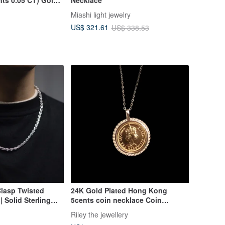
ace
Miashi light jewelry
US$ 321.61
US$ 338.53
lasp Twisted
24K Gold Plated Hong Kong
 Solid Sterling
5cents coin necklace Coin
ain Silver Chain |
Transformation
Riley the jewellery
 Plated