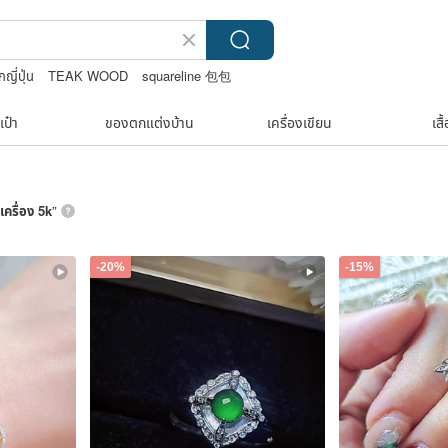
กญี่ปุ่น
TEAK WOOD
squareline 包包
เป๋า
ของตกแต่งบ้าน
เครื่องเขียน
เสื
เครื่อง 5k
”
-20%
-15%