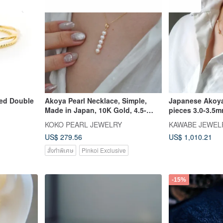
red Double
Akoya Pearl Necklace, Simple,
Japanese Akoya
Made in Japan, 10K Gold, 4.5-
pieces 3.0-3.5m
5mm
KOKO PEARL JEWELRY
KAWABE JEWEL
US$ 279.56
US$ 1,010.21
สั่งทำพิเศษ
Pinkoi Exclusive
-15%