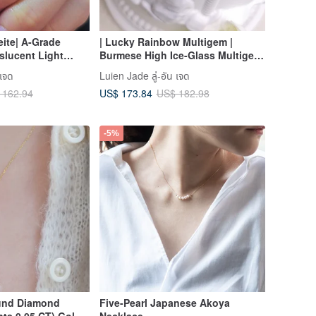
ite| A-Grade
| Lucky Rainbow Multigem |
nslucent Light
Burmese High Ice-Glass Multigem
g Shape 5mm
Cabochon Sterling Silver Plated
 เจด
Luien Jade ลู่-อัน เจด
Plated 18k Earrings
with 18k Gold Irregular Necklace
US$ 173.84
 162.94
US$ 182.98
-5%
und Diamond
Five-Pearl Japanese Akoya
nts 0.05 CT) Gold
Necklace