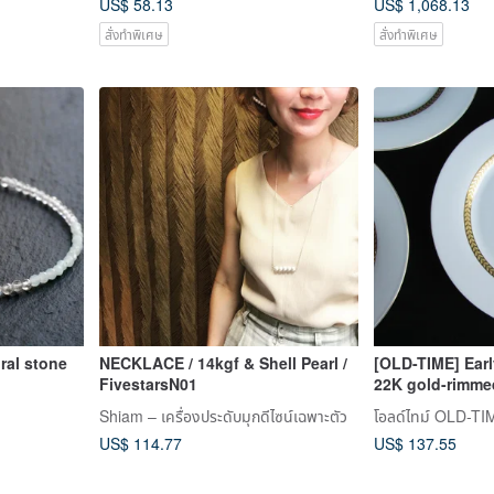
US$ 58.13
US$ 1,068.13
สั่งทำพิเศษ
สั่งทำพิเศษ
NECKLACE / 14kgf & Shell Pearl /
[OLD-TIME] Ear
FivestarsN01
22K gold-rimmed
(five plates in a
Shiam – เครื่องประดับมุกดีไซน์เฉพาะตัว
โอลด์ไทม์ OLD-TI
US$ 114.77
US$ 137.55