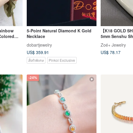
Rainbow
5-Point Natural Diamond K Gold
【K18 GOLD SH
Colored
Necklace
5mm Senshu Shel
undum 18k
18KP3 June Bir
dobartjewelry
Zoé+ Jewelry
GOLD】
US$ 359.91
US$ 78.17
สั่งทำพิเศษ
Pinkoi Exclusive
-24%