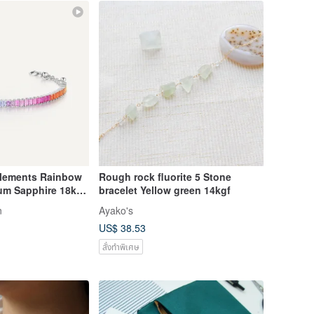
Elements Rainbow
Rough rock fluorite 5 Stone
um Sapphire 18k
bracelet Yellow green 14kgf
n
Ayako's
US$ 38.53
สั่งทำพิเศษ