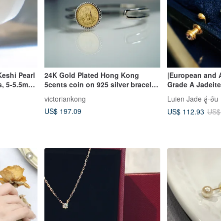
Keshi Pearl
24K Gold Plated Hong Kong
|European and A
s, 5-5.5mm,
5cents coin on 925 silver bracelet
Grade A Jadeite,
Coin Transformation
Green Egg Shap
victoriankong
Luien Jade ลู่-อัน
Silver Plated 18
US$ 197.09
US$ 112.93
US$