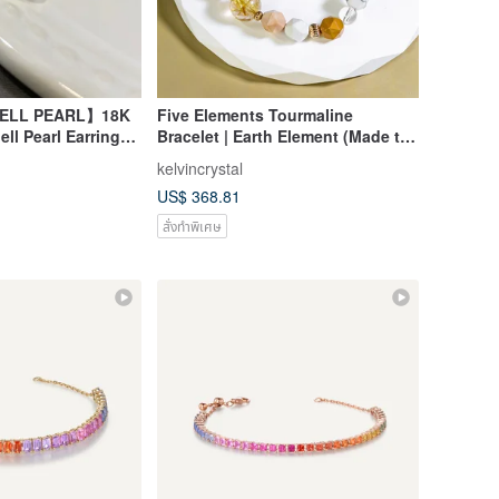
ELL PEARL】18K
Five Elements Tourmaline
l Pearl Earrings
Bracelet | Earth Element (Made to
thstone 【SOLID
Order)
kelvincrystal
US$ 368.81
สั่งทำพิเศษ