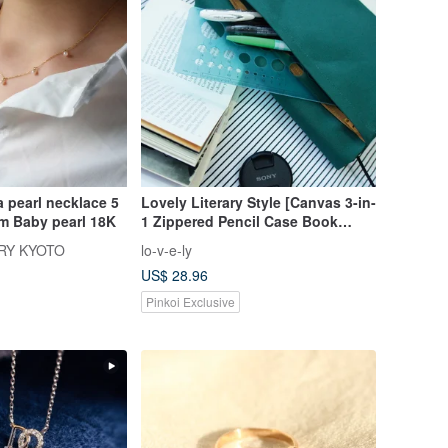
 pearl necklace 5
Lovely Literary Style [Canvas 3-in-
m Baby pearl 18K
1 Zippered Pencil Case Book
Cover] Fits 25K Diaries & A5
RY KYOTO
lo-v-e-ly
Planners [5 Colors Available]
US$ 28.96
Pinkoi Exclusive