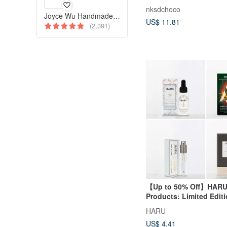
Sandwich Cookie (5-pie
nksdchoco
Pack)
Joyce Wu Handmade Jewelry
US$ 11.81
(2,391)
【Up to 50% Off】HARU 
Products: Limited Editi
Offer Items - Lubricants
HARU
Condoms, Lucky Bags, 
US$ 4.41
Lifestyle