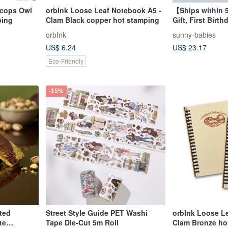
Scops Owl
orbInk Loose Leaf Notebook A5 -
【Ships within 
ping
Clam Black copper hot stamping
Gift, First Birth
Hat, Party Hat,
orbInk
sunny-babies
US$ 6.24
US$ 23.17
Eco-Friendly
-15%
ited
Street Style Guide PET Washi
orbInk Loose L
te
Tape Die-Cut 5m Roll
Clam Bronze ho