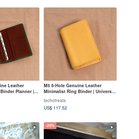
ine Leather
M5 5-Hole Genuine Leather
 Binder Planner |
Minimalist Ring Binder | Universal
book - Minerva Box
Planner - Minerva Box Natural (No
techotreats
e Red (No Clasp)
Clasp)
US$ 117.52
-20%