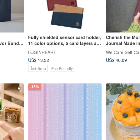
Fully shielded sensor card holder,
Cherish the Mo
avor Bundle
11 color options, 5 card layers all
Journal Made i
fee Beans)
shielded, anti-theft and anti-
LOGINHEART
We Care Self-Ca
demagnetization, MIT (Made in
US$ 13.32
US$ 40.09
Taiwan)
สั่งทำพิเศษ
Eco-Friendly
-15%