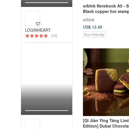
orbInk Notebook A5 - 
Black copper hot stam
orbInk
US$ 12.48
LOGINHEART
Eco-Friendly
(70)
[Qì Jiàn Yīng Táng Lim
Edition] Dubai Chocola