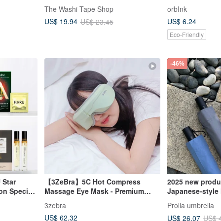
ce Petite
The Washi Tape Shop
orbInk
US$ 6.24
US$ 19.94
US$ 23.45
Eco-Friendly
-46%
Star
【3ZeBra】5C Hot Compress
2025 new produ
on Special
Massage Eye Mask - Premium
Japanese-style 
,
Edition
lightweight aut
3zebra
Prolla umbrella
Intimate
level super wat
US$ 62.32
US$ 26.07
US$ 
protection