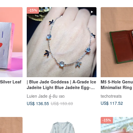
-15%
Silver Leaf
| Blue Jade Goddess | A-Grade Ice
M5 5-Hole Genu
Jadeite Light Blue Jadeite Egg-
Minimalist Ring
shaped Cabochon 5mm Sterling
Universal Note
Luien Jade ลู่-อัน เจด
techotreats
Silver Plated 18k Heart Design
Dark Green Win
US$ 117.52
US$ 136.55
US$ 159.69
Bracelet
-15%