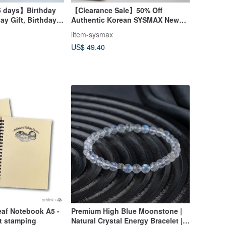
5 days】Birthday
【Clearance Sale】50% Off
day Gift, Birthday
Authentic Korean SYSMAX New
 Birthday Crown
Six-Stage All-Around Lightweight
litem-sysmax
Textured Stand
US$ 49.40
eaf Notebook A5 -
Premium High Blue Moonstone |
t stamping
Natural Crystal Energy Bracelet |