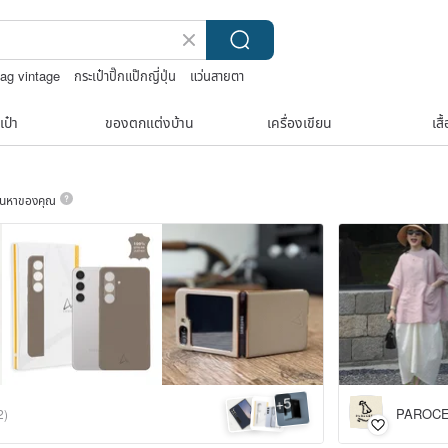
bag vintage
กระเป๋าปิ๊กแป๊กญี่ปุ่น
แว่นสายตา
เป๋า
ของตกแต่งบ้าน
เครื่องเขียน
เสื
ค้นหาของคุณ
5
+
PAROCE
2)