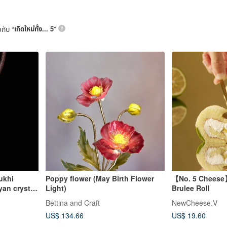
วกับ “
เกิดใหม่ทั้ง... 5
”
ukhi
Poppy flower (May Birth Flower
【No. 5 Cheese
an crystal
Light)
Brulee Roll
Bettina and Craft
NewCheese.V
US$ 134.66
US$ 19.60