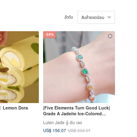
ลำดับ
สินค้ายอดนิยม
-24%
】Lemon Dots
|Five Elements Turn Good Luck|
Grade A Jadeite Ice-Colored
Rainbow Egg-Shaped Cabochon
Luien Jade ลู่-อัน เจด
5mm Sterling Silver Plated 18K
US$ 156.07
US$ 204.01
Lavishly Set Bracelet