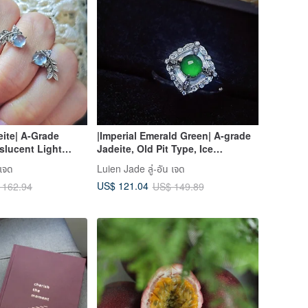
ite| A-Grade
|Imperial Emerald Green| A-grade
nslucent Light
Jadeite, Old Pit Type, Ice
g Shape 5mm
Translucent, Lush Emerald Green,
 เจด
Luien Jade ลู่-อัน เจด
Plated 18k Earrings
Large Egg Shape 5mm, Sterling
US$ 121.04
 162.94
US$ 149.89
Silver Plated 18k, Lace Design
Ring