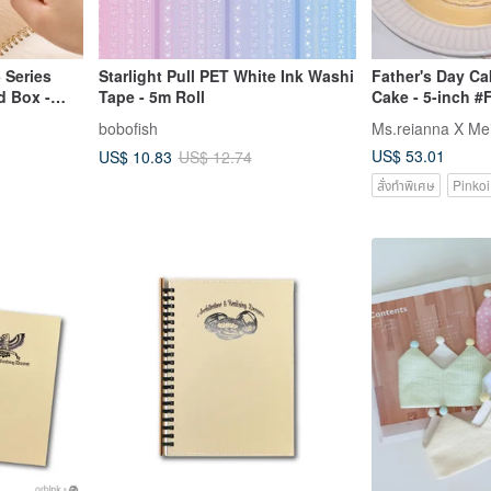
 Series
Starlight Pull PET White Ink Washi
Father's Day C
d Box -
Tape - 5m Roll
Cake - 5-inch #
#Chantilly Cake
bobofish
Ms.reianna X Me
US$ 53.01
US$ 10.83
US$ 12.74
สั่งทำพิเศษ
Pinkoi