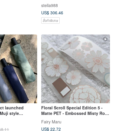
5.5-6.0mm D14301
stella988
US$ 306.46
สั่งทำพิเศษ
ct launched
Floral Scroll Special Edition 5 -
Muji style
Matte PET - Embossed Misty Rose
omatic umbrella 5-
Gold
Fairy Maru
er-repellent UV sun
US$ 22.72
48.11