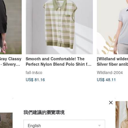
ray Classy
Smooth and Comfortable! The
[Wildland wilder
‧ Silvery
Perfect Nylon Blend Polo Shirt for
Silver fiber ant
Summer, Short-Sleeved Knit,
clothing women
fall-in&co
Wildland-2004
Beige, Light Green 260610-3
iceberg gray
US$ 81.16
US$ 48.11
我們建議的瀏覽環境