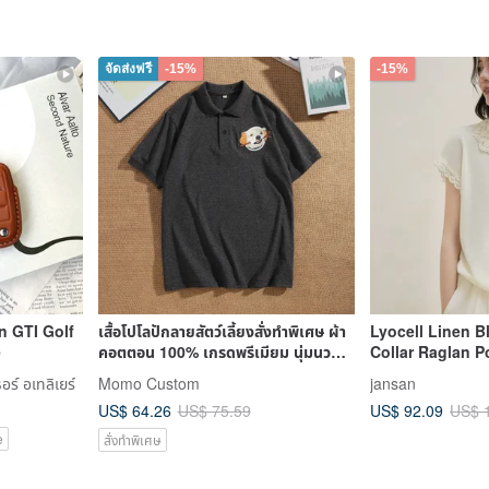
จัดส่งฟรี
-15%
-15%
n GTI Golf
เสื้อโปโลปักลายสัตว์เลี้ยงสั่งทำพิเศษ ผ้า
Lyocell Linen B
e
คอตตอน 100% เกรดพรีเมียม นุ่มนว
Collar Raglan Po
ลนุ่มผ
ร์ อเทลิเยร์
Momo Custom
jansan
US$ 64.26
US$ 92.09
US$ 75.59
US$ 
e
สั่งทำพิเศษ