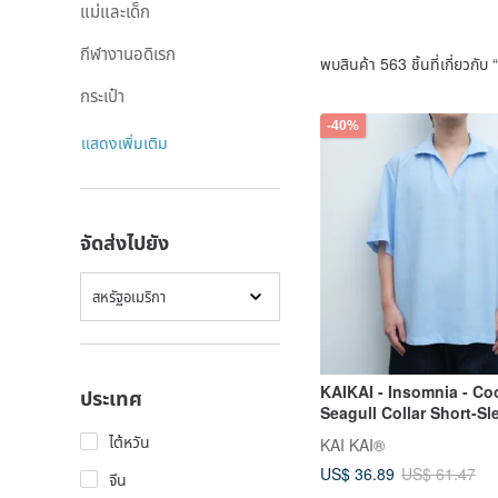
แม่และเด็ก
กีฬางานอดิเรก
พบสินค้า 563 ชิ้นที่เกี่ยวกับ “
กระเป๋า
-40%
แสดงเพิ่มเติม
จัดส่งไปยัง
สหรัฐอเมริกา
KAIKAI - Insomnia - Co
ประเทศ
Seagull Collar Short-S
ไต้หวัน
KAI KAI®
US$ 36.89
US$ 61.47
จีน