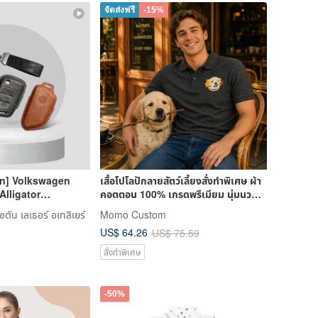
จัดส่งฟรี
-15%
on] Volkswagen
เสื้อโปโลปักลายสัตว์เลี้ยงสั่งทำพิเศษ ผ้า
Alligator
คอตตอน 100% เกรดพรีเมียม นุ่มนว
 Case
ลนุ่มผ
ัน เลเธอร์ อเทลิเยร์
Momo Custom
US$ 64.26
US$ 75.59
สั่งทำพิเศษ
-50%