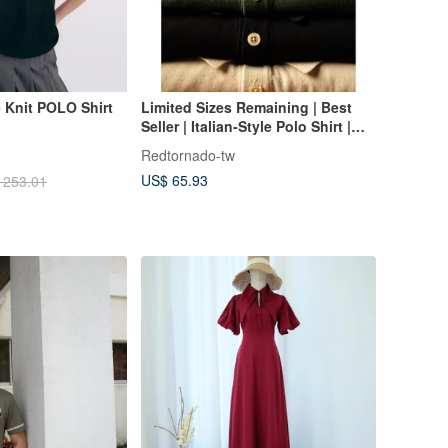
 Knit POLO Shirt
Limited Sizes Remaining | Best
Seller | Italian-Style Polo Shirt |
Short Sleeve | Lightweight | Triple-
Redtornado-tw
Stitched Polo Shirt
US$ 65.93
 253.01