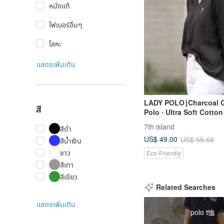
หนังแท้
ไฟเบอร์อื่นๆ
โลหะ
แสดงเพิ่มเติม
LADY POLO∣Charcoal G
สี
Polo ‧ Ultra Soft Cotton 
Embroidery
7th island
สีดำ
US$ 49.00
US$ 55.68
สีน้ำเงิน
ขาว
Eco-Friendly
สีเทา
สีเขียว
Related Searches
แสดงเพิ่มเติม
polo t恤