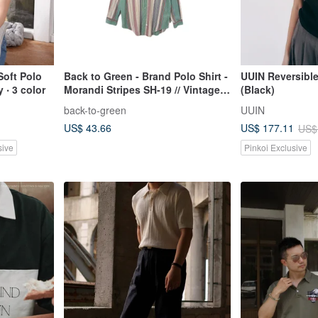
oft Polo
Back to Green - Brand Polo Shirt -
UUIN Reversible
 ‧ 3 color
Morandi Stripes SH-19 // Vintage
(Black)
Shirt
back-to-green
UUIN
US$ 43.66
US$ 177.11
US$
sive
Pinkoi Exclusive