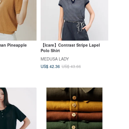
an Pineapple
【Icare】Contrast Stripe Lapel
Polo Shirt
MEDUSA LADY
US$ 42.36
US$ 43.66