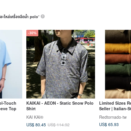
อะไหล่เครื่องฉีดน้ำ polo
”
-30%
ol-Touch
KAIKAI - AEON - Static Snow Polo
Limited Sizes R
leeve Top
Shirt
Seller | Italian-S
Short Sleeve | L
KAI KAI®
Redtornado-tw
Stitched Polo Sh
US$ 65.93
US$ 80.45
US$ 114.92