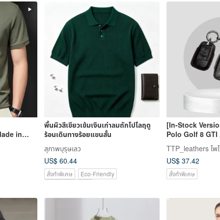
พื้นผิวสีเขียวเข้มเงินเก่าลมถักโปโลฤดู
[In-Stock Versi
Made in
ร้อนเดินทางร้อยแขนสั้น
Polo Golf 8 GTI 
Automotive Key
สุภาพบุรุษเลว
TTP_leathers โพไซต
US$ 60.44
US$ 37.42
สั่งทำพิเศษ
Eco-Friendly
สั่งทำพิเศษ
Pinkoi Exclusive