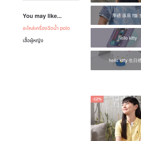
You may like...
厚磅 落肩 t恤 
อะไหล่เครื่องฉีดน้ำ polo
hello kitty
เสื้อผู้หญิง
hello kitty 生
-12%