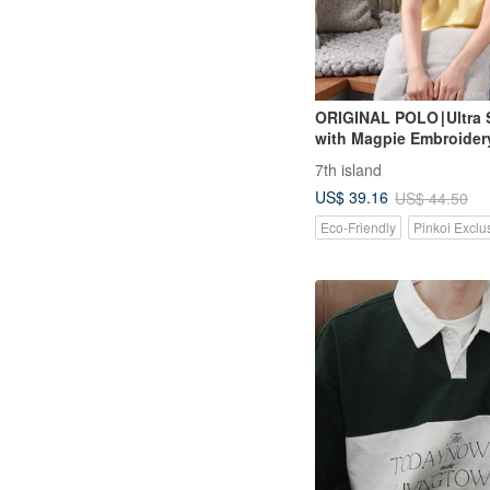
ORIGINAL POLO∣Ultra S
with Magpie Embroidery
7th island
US$ 39.16
US$ 44.50
Eco-Friendly
Pinkoi Exclu