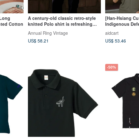
 Long
A century-old classic retro-style
[Han-Hsiang Cul
nted Cotton
knitted Polo shirt is refreshing
Indigenous Defe
and skin-friendly and gender-
Forest Green Fu
Annual Ring Vintage
aidcart
neutral
Shirt
US$ 58.21
US$ 53.46
-50%