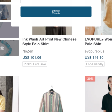
確定
女
Ink Wash Art Print New Chinese
EVOPURE+ Wom
Style Polo Shirt
Polo Shirt
日禮物
NoZen
evopureplus
US$ 101.06
US$ 146.10
Pinkoi Exclusive
Eco-Friendly
-30%