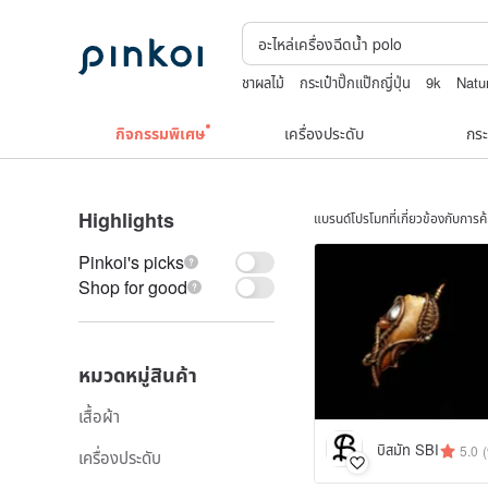
ชาผลไม้
กระเป๋าปิ๊กแป๊กญี่ปุ่น
9k
Natu
japanese bandana
upcycle
TEAK 
กิจกรรมพิเศษ
เครื่องประดับ
กระ
Highlights
แบรนด์โปรโมทที่เกี่ยวข้องกับการ
Pinkoi's picks
Shop for good
หมวดหมู่สินค้า
เสื้อผ้า
บิสมัท SBI
5.0
เครื่องประดับ