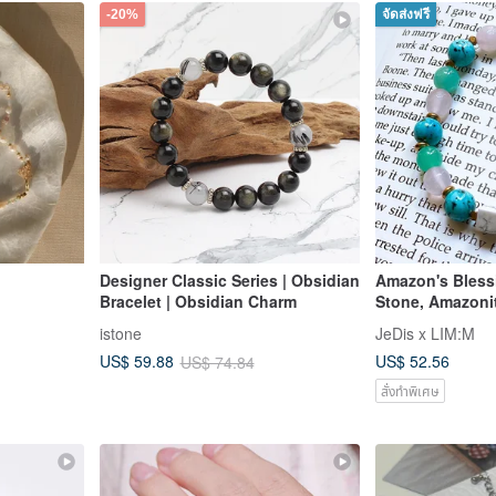
-20%
จัดส่งฟรี
Designer Classic Series | Obsidian
Amazon's Bles
Bracelet | Obsidian Charm
Stone, Amazonit
Turquoise Brac
istone
JeDis x LIM:M
Romance】
US$ 52.56
US$ 59.88
US$ 74.84
สั่งทำพิเศษ