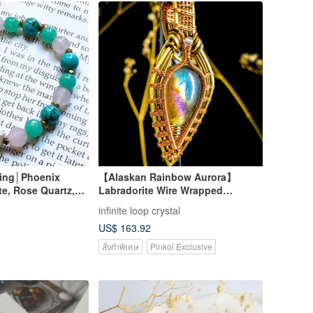
sing│Phoenix
【Alaskan Rainbow Aurora】
e, Rose Quartz,
Labradorite Wire Wrapped
elet 【Love &
Necklace
infinite loop crystal
US$ 163.92
สั่งทำพิเศษ
Pinkoi Exclusive