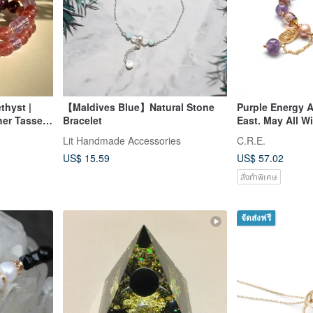
thyst |
【Maldives Blue】Natural Stone
Purple Energy A
er Tassel |
Bracelet
East. May All W
wberry
Women's Crystal
Lit Handmade Accessories
C.R.E.
Amethyst + Ruy
US$ 15.59
US$ 57.02
สั่งทำพิเศษ
จัดส่งฟรี