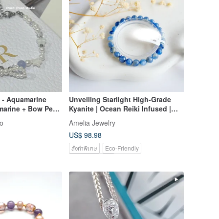
s - Aquamarine
Unveiling Starlight High-Grade
arine + Bow Pearl
Kyanite | Ocean Reiki Infused |
Amelia Original Design
o
Amelia Jewelry
US$ 98.98
สั่งทำพิเศษ
Eco-Friendly
Charity product