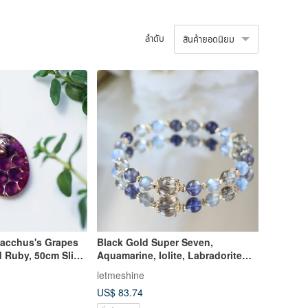
ลำดับ
สินค้ายอดนิยม
Bacchus's Grapes
Black Gold Super Seven,
d Ruby, 50cm Slide
Aquamarine, Iolite, Labradorite
Stainless Steel -
Wealth and Luck Crystal Bracelet.
letmeshine
Grapes
Enchanted by Ibiza.
US$ 83.74