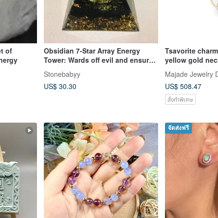
t of
Obsidian 7-Star Array Energy
Tsavorite charm 
nergy
Tower: Wards off evil and ensures
yellow gold nec
peace
birthstone pen
Stonebabyy
Majade Jewelry 
US$ 30.30
US$ 508.47
สั่งทำพิเศษ
จัดส่งฟรี