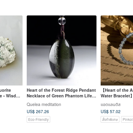
uorite
Heart of the Forest Ridge Pendant
【Heart of the 
ne • Wisdom
Necklace of Green Phantom Life
Water Bracelet
t Guide •
Axis PN0018
Chalcedony, Do
Quelea meditation
แอตแลนติส
Herkimer Diamo
US$ 267.26
US$ 57.02
Eco-Friendly
สั่งทำพิเศษ
Pinkoi