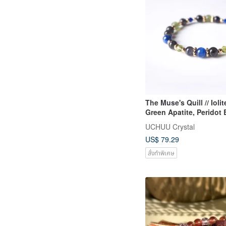
The Muse's Quill // Iolit
Green Apatite, Peridot B
Creativity, Healing
UCHUU Crystal
US$ 79.29
สั่งทำพิเศษ