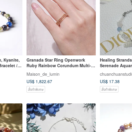
e, Kyanite,
Granada Star Ring Openwork
Healing Strand
racelet //
Ruby Rainbow Corundum Multi-
Serenade Aquam
colored Sapphire Ring Motif
Bracelet
Maison_de_lumin
chuanchuanstudi
US$ 1,822.67
US$ 17.38
สั่งทำพิเศษ
สั่งทำพิเศษ