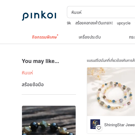
9k
สร้อยคอทองคำวินเทจ￼
upcycle
แว่นตาเด็ก
สร้อยไข่มุก14k
เครื่องประดั
กิจกรรมพิเศษ
เครื่องประดับ
กระ
You may like...
แบรนด์โปรโมทที่เกี่ยวข้องกับการ
หินแห่
สร้อยข้อมือ
ShiningStar Jewe