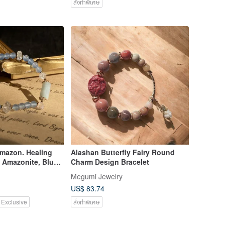
สั่งทำพิเศษ
Amazon. Healing
Alashan Butterfly Fairy Round
】Amazonite, Blue
Charm Design Bracelet
uble-Terminated
Megumi Jewelry
nd | 4MM
US$ 83.74
 Exclusive
สั่งทำพิเศษ