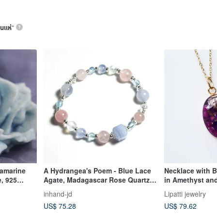
ินแห่
”
uamarine
A Hydrangea's Poem - Blue Lace
Necklace with 
, 925
Agate, Madagascar Rose Quartz,
in Amethyst an
White Gold
Moonstone - 925 Sterling Silver
Chain, Surgical 
inhand-jd
Lipatti jewelry
Design Bracelet
Bacchus's Red 
US$ 75.28
US$ 79.62