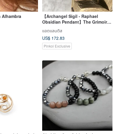
a Alhambra
【Archangel Sigil - Raphael
Obsidian Pendant】The Grimoire
of Armadel
แอตแลนติส
US$ 172.83
Pinkoi Exclusive