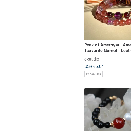
Peak of Amethyst | Ame
Tsavorite Garnet | Leath
Pigeon Blood Red Stra
8-studio
Quartz
US$ 65.04
สั่งทำพิเศษ