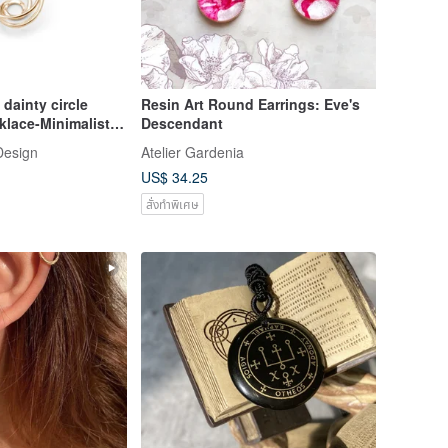
dainty circle
Resin Art Round Earrings: Eve's
klace-Minimalist
Descendant
dant
Design
Atelier Gardenia
US$ 34.25
สั่งทำพิเศษ