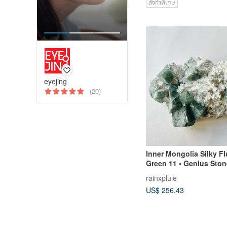
สั่งทำพิเศษ
eyejing
(20)
Inner Mongolia Silky Fl
Green 11 • Genius Sto
• Crystal Cluster • Spiri
rainxpluie
Aura Cleansing
US$ 256.43