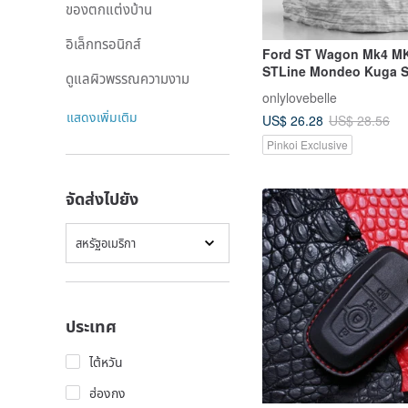
ของตกแต่งบ้าน
อิเล็กทรอนิกส์
Ford ST Wagon Mk4 MK
STLine Mondeo Kuga S
ดูแลผิวพรรณความงาม
Fob Case
onlylovebelle
แสดงเพิ่มเติม
US$ 26.28
US$ 28.56
Pinkoi Exclusive
จัดส่งไปยัง
สหรัฐอเมริกา
ประเทศ
ไต้หวัน
ฮ่องกง