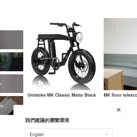
s
t
s
Unimoke MK Classic Matte Black
MK floor telesc
rs
seic-bikes
zeemr-tw
US$ 4,008.36
US$ 31.14
我們建議的瀏覽環境