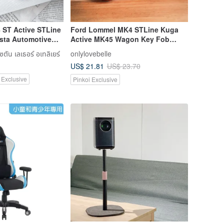
ST Active STLine
Ford Lommel MK4 STLine Kuga
sta Automotive
Active MK45 Wagon Key Fob
Cover
ัน เลเธอร์ อเทลิเยร์
onlylovebelle
US$ 21.81
US$ 23.70
 Exclusive
Pinkoi Exclusive