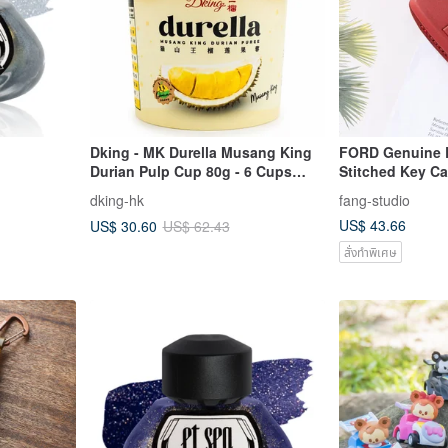
Dking - MK Durella Musang King
FORD Genuine 
Durian Pulp Cup 80g - 6 Cups
Stitched Key Ca
Special Offer
MK4.5
dking-hk
fang-studio
US$ 43.66
US$ 30.60
US$ 62.43
สั่งทำพิเศษ