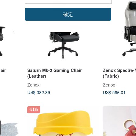
確定
air
Saturn Mk-2 Gaming Chair
Zenox Spectre-
(Leather)
(Fabric)
Zenox
Zenox
US$ 382.39
US$ 566.01
-51%