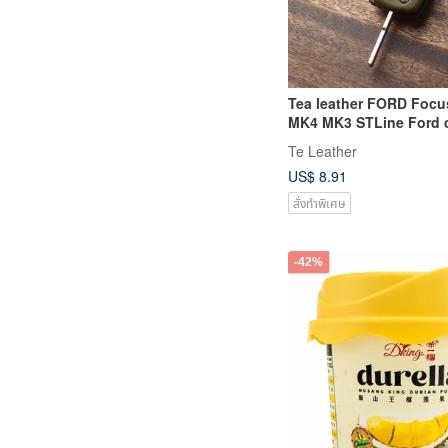
Tea leather FORD Focu
MK4 MK3 STLine Ford c
leather case customiza
Te Leather
US$ 8.91
สั่งทำพิเศษ
-42%