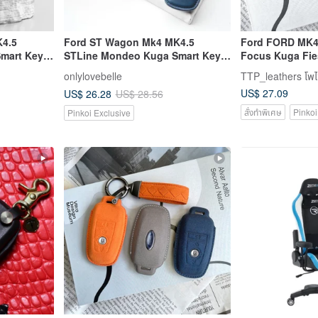
4.5
Ford ST Wagon Mk4 MK4.5
Ford FORD MK4 
mart Key
STLine Mondeo Kuga Smart Key
Focus Kuga Fie
Case
Key Case
onlylovebelle
TTP_leathers โพไซต
US$ 27.09
US$ 26.28
US$ 28.56
สั่งทำพิเศษ
Pinkoi
Pinkoi Exclusive