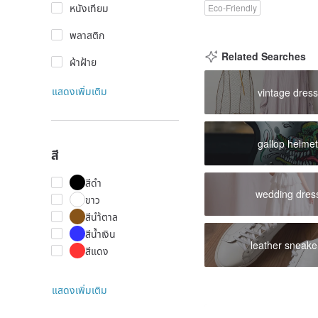
หนังเทียม
Eco-Friendly
พลาสติก
Related Searches
ผ้าฝ้าย
แสดงเพิ่มเติม
vintage dres
gallop helme
สี
สีดำ
wedding dres
ขาว
สีนำ้ตาล
สีน้ำเงิน
leather sneake
สีแดง
แสดงเพิ่มเติม