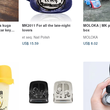
s kuga
MK2011 For all the late-night
MOLOKA | MK pu
ar key
lovers
box
tion
et seq. Nail Polish
MOLOKA
US$ 15.59
US$ 8.02