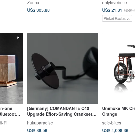
Zenox
onlylovebelle
US$ 305.88
US$ 21.81
US$ 
Pinkoi Exclusive
in-one
[Germany] COMANDANTE C40
Unimoke MK Cle
Bluetooth
Upgrade Effort-Saving Crankset
Orange
aker
(Black) MK3/MK4 Applicable
i-Fi
hukuparadise
seic-bikes
US$ 88.56
US$ 4,008.36