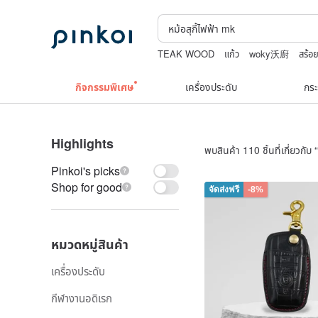
TEAK WOOD
แก้ว
woky沃廚
สร้อ
upcycle
squareline 包包
กิจกรรมพิเศษ
เครื่องประดับ
กระ
Highlights
พบสินค้า 110 ชิ้นที่เกี่ยวกับ “
Pinkoi's picks
Shop for good
จัดส่งฟรี
-8%
หมวดหมู่สินค้า
เครื่องประดับ
กีฬางานอดิเรก