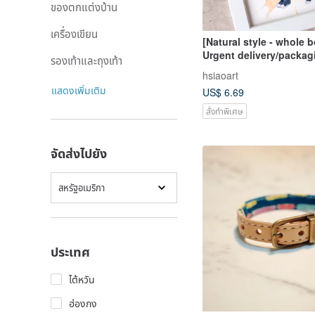
ของตกแต่งบ้าน
เครื่องเขียน
[Natural style - whole 
Urgent delivery/packag
รองเท้าและถุงเท้า
included/similar color 
hsiaoart
แสดงเพิ่มเติม
US$ 6.69
สั่งทำพิเศษ
จัดส่งไปยัง
สหรัฐอเมริกา
ประเทศ
ไต้หวัน
ฮ่องกง