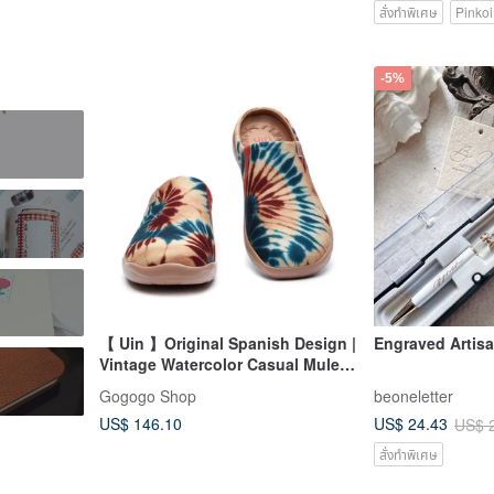
สั่งทำพิเศษ
Pinkoi
-5%
【 Uin 】Original Spanish Design |
Engraved Artis
Vintage Watercolor Casual Mules
for Women
Gogogo Shop
beoneletter
US$ 146.10
US$ 24.43
US$ 
สั่งทำพิเศษ