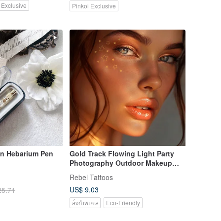
 Exclusive
Pinkoi Exclusive
an Hebarium Pen
Gold Track Flowing Light Party
Photography Outdoor Makeup
Face Tattoo Glitter Sticker
Rebel Tattoos
Waterproof Plant-Based Pigment
US$ 9.03
25.71
สั่งทำพิเศษ
Eco-Friendly