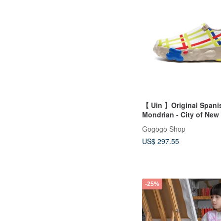
【 Uin 】Original Spani
Mondrian - City of New
Toledo 6 Painted Clogs
Gogogo Shop
US$ 297.55
-25%