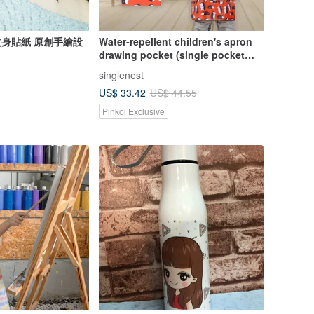
入紋身貼紙 原創手繪設
Water-repellent children's apron
drawing pocket (single pocket
with towel lining) comes with the
singlenest
same storage bag - Hedgehog
US$ 33.42
US$ 44.55
style
Pinkoi Exclusive