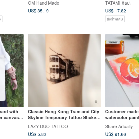
OM Hand Made
TATAMI ศิลปะ
(Watercolor)
US$ 35.19
US$ 17.82
e
สั่งทำพิเศษ
card with
Classic Hong Kong Tram and City
Customer-made 
or canvas
Skyline Temporary Tattoo Stickers
watercolor pain
HK
calligraphy 10*
LAZY DUO TATTOO
Share Artually
US$ 5.82
US$ 91.66