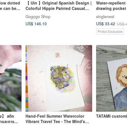
llow dotted
【 Uin 】Original Spanish Design |
Water-repellent
e can be
Colorful Hippie Painted Casual
drawing pocket 
n be
Mules for Women
with towel lini
Gogogo Shop
singlenest
same storage b
US$ 146.10
US$ 33.42
US$ 
style
Pinkoi Exclusive
าง】 สติก
Hand-Feel Summer Watercolor
TATAMI customi
้ำและการ
Vibrant Travel Tee - The Mind's
Map Series: Travel Memories