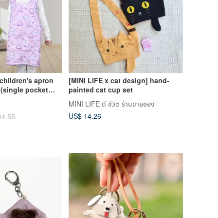
 children's apron
[MINI LIFE x cat design] hand-
(single pocket
painted cat cup set
ng) comes with the
MINI LIFE ดี ชีวิต ร้านขายของ
g - unicorn style
US$ 14.26
44.55