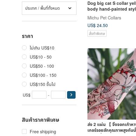
Dog big cat S collar ye
ประเทศ / พื้นที่ทั้งหมด
body hand-painted styl
purchased with tag ca
Michu Pet Collars
attached to the leash
US$ 24.50
สั่งทำพิเศษ
ราคา
ไม่เกิน US$10
US$10 - 50
US$50 - 100
US$100 - 150
US$150 ขึ้นไป
US$
-
สินค้าราคาพิเศษ
ส่ง 2 แผ่น 【 จิ้งจอกเก้าห
เกอร์รอยสักคุณภาพสูงกันน
Free shipping
จำลองที่ทนทาน