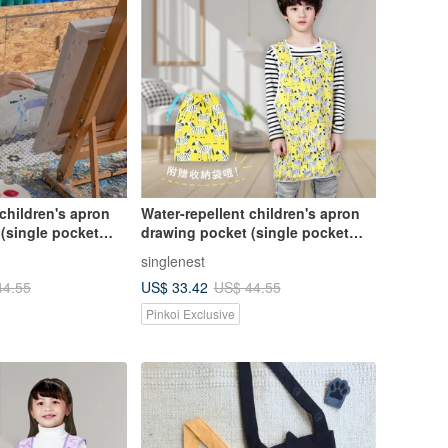
 children's apron
Water-repellent children's apron
(single pocket
drawing pocket (single pocket
ng) comes with the
with towel lining) comes with the
singlenest
ag - summer lemon
same storage bag - zebra style
US$ 33.42
44.55
US$ 44.55
Pinkoi Exclusive