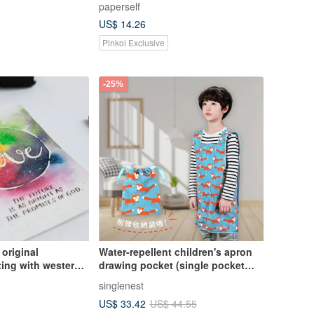
paperself
US$ 14.26
Pinkoi Exclusive
-25%
original
Water-repellent children's apron
ting with western
drawing pocket (single pocket
15cm
with towel lining) comes with the
singlenest
same storage bag - fox style
US$ 33.42
US$ 44.55