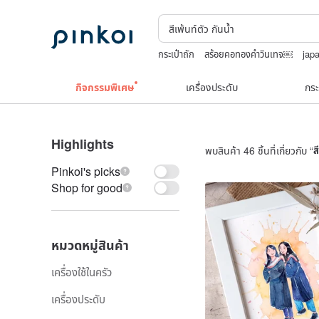
กระเป๋าถัก
สร้อยคอทองคำวินเทจ￼
jap
nina ricci สร้อยคอ
แว่นตาเด็ก
boston
กิจกรรมพิเศษ
เครื่องประดับ
กระ
Highlights
พบสินค้า 46 ชิ้นที่เกี่ยวกับ “
ส
Pinkoi's picks
Shop for good
หมวดหมู่สินค้า
เครื่องใช้ในครัว
เครื่องประดับ