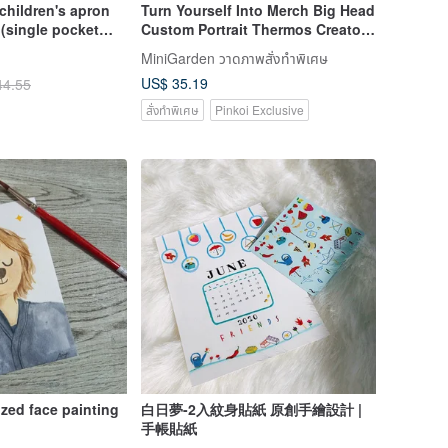
 children's apron
Turn Yourself Into Merch Big Head
(single pocket
Custom Portrait Thermos Creator
ng) comes with the
IP Gift
MiniGarden วาดภาพสั่งทำพิเศษ
ag - rainbow wave
US$ 35.19
44.55
สั่งทำพิเศษ
Pinkoi Exclusive
zed face painting
白日夢-2入紋身貼紙 原創手繪設計 |
手帳貼紙