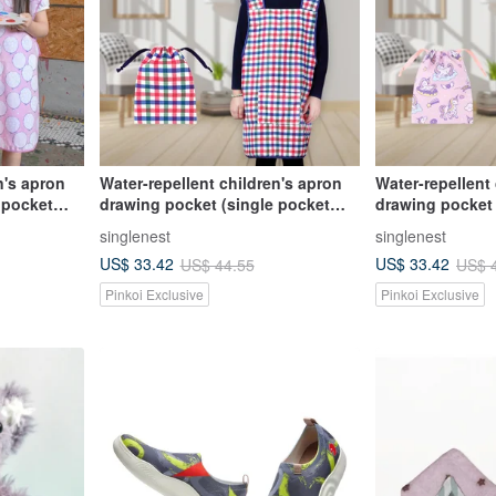
n's apron
Water-repellent children's apron
Water-repellent
 pocket
drawing pocket (single pocket
drawing pocket 
s with the
with towel lining) comes with the
with towel lini
singlenest
singlenest
k balloon
same storage bag - classic plaid
same storage ba
US$ 33.42
US$ 33.42
US$ 44.55
US$ 
style
Pinkoi Exclusive
Pinkoi Exclusive