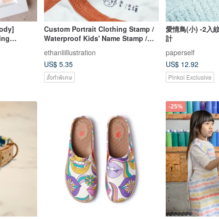
body]
Custom Portrait Clothing Stamp /
愛情鳥(小) -2
ing
Waterproof Kids' Name Stamp /
計
painting
Name Stamp
ethanliillustration
paperself
US$ 5.35
US$ 12.92
สั่งทำพิเศษ
Pinkoi Exclusive
-25%