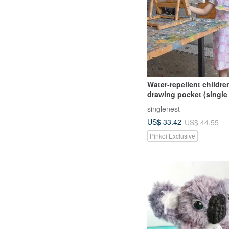
Water-repellent childre
drawing pocket (single
with towel lining) come
singlenest
same storage bag - pin
US$ 33.42
US$ 44.55
Pinkoi Exclusive