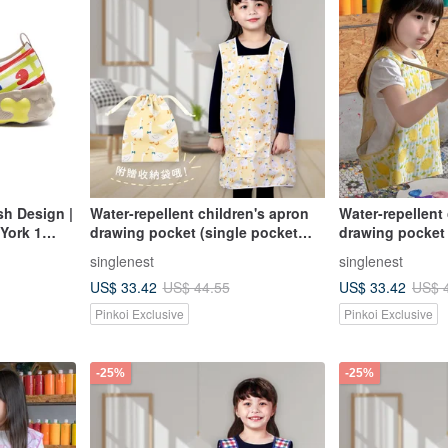
sh Design |
Water-repellent children's apron
Water-repellent
 York 1
drawing pocket (single pocket
drawing pocket 
with towel lining) comes with the
with towel lini
singlenest
singlenest
same storage bag - duck style
same storage b
US$ 33.42
US$ 33.42
US$ 44.55
US$ 
style
Pinkoi Exclusive
Pinkoi Exclusive
-25%
-25%