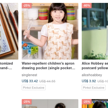
-25%
-80%
stomized
Water-repellent children's apron
Alice Hobbey s
 hand-
drawing pocket (single pocket
postcard yellow
me—cost of
with towel lining) comes with the
hand-painted w
singlenest
alicehoabbey
same storage bag - cream
bag Tote Bag
US$ 33.42
US$ 3.92
US$ 44.55
US$ 1
dachshund dog
Pinkoi Exclusive
Pinkoi Exclusive
-25%
-25%