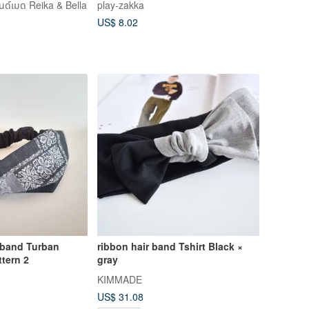
นด์เมด Reika & Bella
play-zakka
US$ 8.02
rband Turban
ribbon hair band Tshirt Black ×
ttern 2
gray
KIMMADE
US$ 31.08