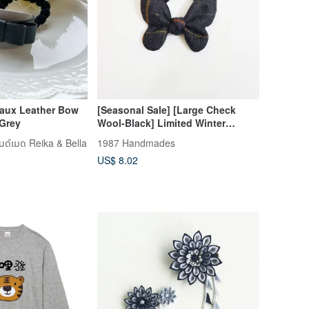
Faux Leather Bow
[Seasonal Sale] [Large Check
 Grey
Wool-Black] Limited Winter
Edition!!! Bow Hair Tie
นด์เมด Reika & Bella
1987 Handmades
US$ 8.02