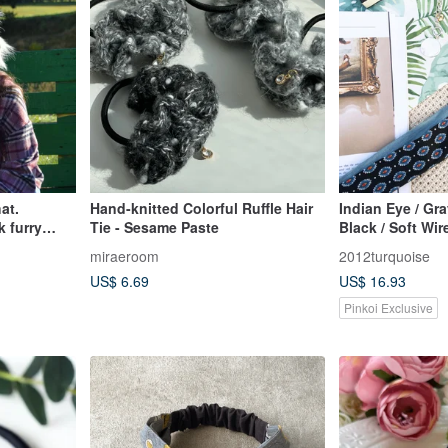
at.
Hand-knitted Colorful Ruffle Hair
Indian Eye / Gr
k furry
Tie - Sesame Paste
Black / Soft Wir
Headband Hea
miraeroom
2012turquoise
US$ 6.69
US$ 16.93
Pinkoi Exclusive