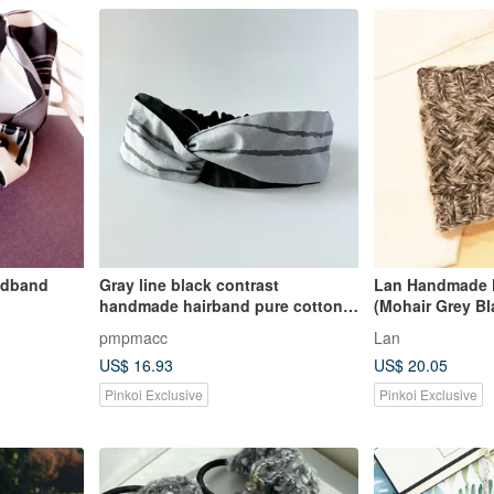
eadband
Gray line black contrast
Lan Handmade 
handmade hairband pure cotton
(Mohair Grey Bl
cross hairband breathable
pmpmacc
Lan
US$ 16.93
US$ 20.05
Pinkoi Exclusive
Pinkoi Exclusive