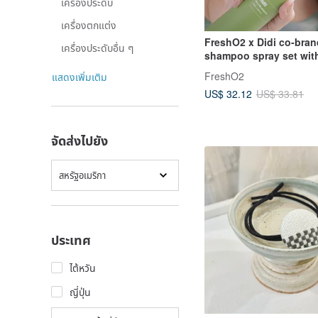
เครื่องประดับ
เครื่องตกแต่ง
FreshO2 x Didi co-bran
เครื่องประดับอื่น ๆ
shampoo spray set with
price, 4 flavors NEW
FreshO2
แสดงเพิ่มเติม
US$ 32.12
US$ 33.81
จัดส่งไปยัง
สหรัฐอเมริกา
ประเทศ
ไต้หวัน
ญี่ปุ่น