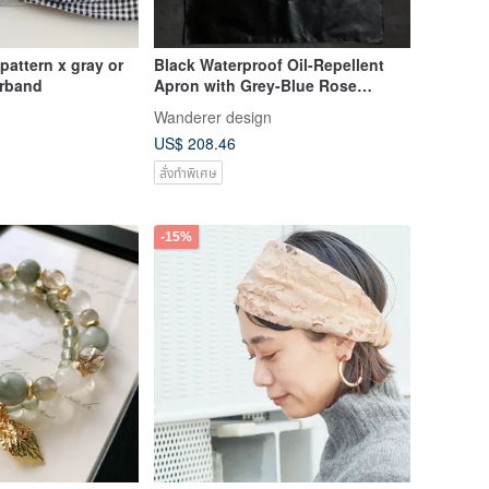
Black Waterproof Oil-Repellent
irband
Apron with Grey-Blue Rose
Accents
Wanderer design
US$ 208.46
สั่งทำพิเศษ
-15%