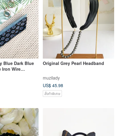
ay Blue Dark Blue
Original Grey Pearl Headband
e Iron Wire
dband
muzilady
US$ 45.98
สั่งทำพิเศษ