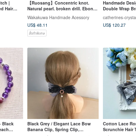
tch |
【Ruosang】Concentric knot.
Handmade Desig
d Hair
Natural pearl. broken drill. Ebony
Double Wrap Bra
hairpin. updo hairpin
Rabbit Hair / Gr
Wakakuwa Handmade Acessory
catherines-crysta
Green Rabbit Ha
US$ 48.11
US$ 120.27
Rutilated Quartz
สั่งทำพิเศษ
+ Black
Black Grey / Elegant Lace Bow
Cotton Lace Ro
Peach
Banana Clip, Spring Clip,
Scrunchie Hair T
ling Silver
Automatic Clip, Hair Tie, Hair