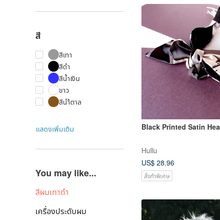
สี
สีเทา
สีดำ
สีน้ำเงิน
ขาว
สีนำ้ตาล
Black Printed Satin H
แสดงเพิ่มเติม
Hullu
US$ 28.96
You may like...
สั่งทำพิเศษ
สีผมเทาดำ
เครื่องประดับผม