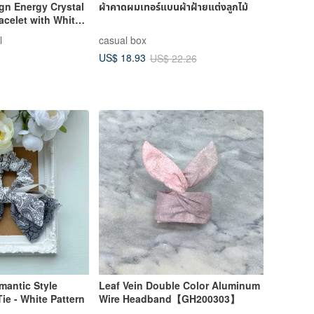
n Energy Crystal
ผ้าคาดผมเทอร์แบนผ้าฝ้ายแต่งลูกไม้
celet with White
ey Rabbit Hair /
l
casual box
ir / Black Copper
US$ 18.93
US$ 22.26
 / Labradorite
mantic Style
Leaf Vein Double Color Aluminum
ie - White Pattern
Wire Headband【GH200303】