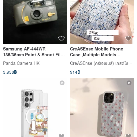
Samsung AF-444WR
CreASEnse Mobile Phone
135/35mm Point & Shoot Film
Case ,Multiple Models
Camera
Support ,Design and Made in
CreASEnse (ครีเอเซนส์) เคสดีไซน์สวย
Panda Camera HK
TAIWAN
3,938฿
914฿