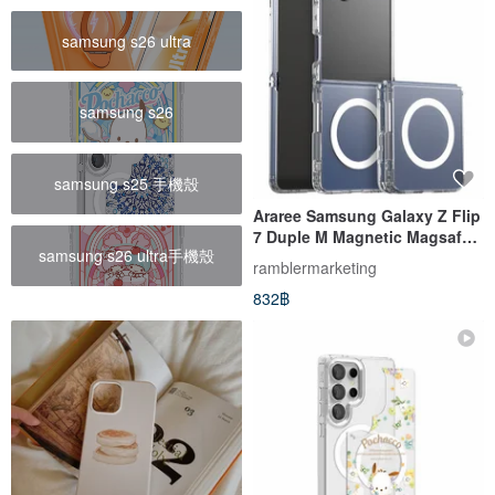
samsung s26 ultra
samsung s26
samsung s25 手機殼
Araree Samsung Galaxy Z Flip
7 Duple M Magnetic Magsafe
samsung s26 ultra手機殼
Transparent Phone Case
ramblermarketing
832฿