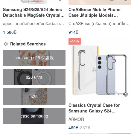
Samsung S26/S25/S24 Series
CreASEnse Mobile Phone
Detachable MagSafe Crystal
Case ,Multiple Models
Rhinestone Case - Barber
Support ,Design and Made in
apbs | เคสมือถือประดับคริสตัลสวารอฟสกี้
CreASEnse (ครีเอเซนส์) เคสดีไซน์สวย
Pompompurin
TAIWAN
1,580฿
914฿
-44%
Related Searches
samsung s25 保護殼
s26 ultra
s25
Classics Crystal Case for
Samsung Galaxy S24
case samsung
Series,Crystal Clear with Grey
ARMOR
Tape
469฿
837฿