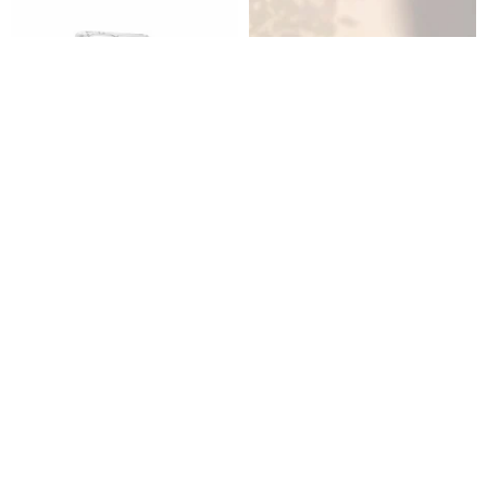
Samsung S26/S25/S24 Series
CreASEnse Mobile Phone
Detachable MagSafe Case
Case ,Multiple Models
with Colorful Gems - Sweet &
Support ,Design and Made in
apbs | เคสมือถือประดับคริสตัลสวารอฟสกี้
CreASEnse (ครีเอเซนส์) เคสดีไซน์สวย
Fresh - Lavender
TAIWAN
1,580฿
914฿