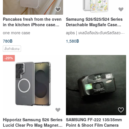
Pancakes fresh from the oven
Samsung S26/S25/S24 Series
in the kitchen iPhone case
Detachable MagSafe Case
Korean film half pack glossy
with Colorful Diamonds -
apbs | เคสมือถือประดับคริสตัลสวารอฟสกี้
one more case
hard shell
Fragrant Pochacco
780฿
1,580฿
สั่งทำพิเศษ
-20%
Hipporizz Samsung S26 Series
SAMSUNG FF-222 135/35mm
Lucid Clear Pro Mag Magnetic
Point & Shoot Film Camera