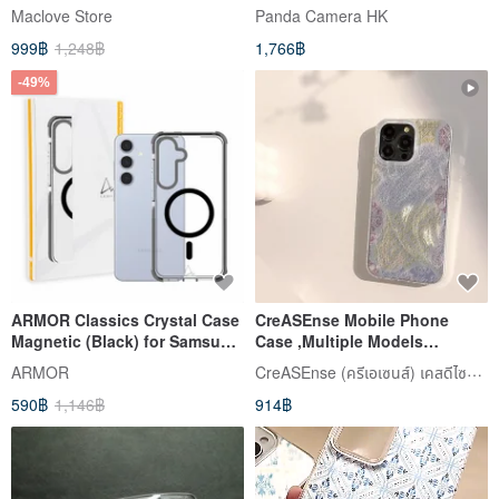
Kickstand Case
Maclove Store
Panda Camera HK
999฿
1,248฿
1,766฿
-49%
ARMOR Classics Crystal Case
CreASEnse Mobile Phone
Magnetic (Black) for Samsung
Case ,Multiple Models
Galaxy S24 Series
Support ,Design and Made in
CreASEnse (ครีเอเซนส์) เคสดีไซน์สวย
ARMOR
TAIWAN
590฿
1,146฿
914฿