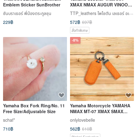
Emblem Sticker SunBrother
XMAX NMAX AUGUR VINOORA
Cygnus X XR Force 155 Key
TTP_leathers โพไซตัน เลเธอร์ อเทลิเยร์
ซันบราเธอร์ พี่น้องตระกูลซุน
229฿
572฿
697฿
สั่งทำพิเศษ
-8%
Yamaha Box Fork Ring/No. 11
Yamaha Motorcycle YAMAHA
Free Size/Adjustable Size
NMAX MT-07 XMAX SMAX
TMAX Yamaha Motorcycle Key
schaf*
onlylovebelle
Case
710฿
562฿
610฿
Pinkoi Exclusive