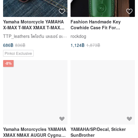
Yamaha Motorcycle YAMAHA
Fashion Handmade Key
X-MAX T-MAX XMAX T-MAX
Cowhide Case Fit For
Motorcycle Key Case
YAMAHA X-MAX T-MAX XMAX
TTP_leathers โพไซตัน เลเธอร์ อเทลิเยร์
rockdog
Green
686฿
836฿
1,124฿
1,873฿
Pinkoi Exclusive
-8%
Yamaha Motorcycles YAMAHA
YAMAHA/SP/Decal, Sticker
XMAX NMAX AUGUR Cygnus
SunBrother