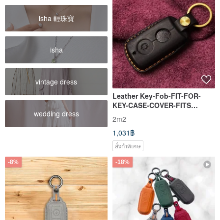
isha 輕珠寶
isha
vintage dress
Leather Key-Fob-FIT-FOR-
KEY-CASE-COVER-FITS
wedding dress
YAMAHA X-MAX N-MAX
2m2
1,031฿
สั่งทำพิเศษ
-8%
-18%