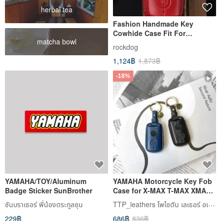
herbal tea
Fashion Handmade Key
Cowhide Case Fit For
matcha bowl
YAMAHA X-MAX T-MAX XMAX
rockdog
Red
1,124฿
1,873฿
-18%
YAMAHA/TOY/Aluminum
YAMAHA Motorcycle Key Fob
Badge Sticker SunBrother
Case for X-MAX T-MAX XMAX
SMAX
TTP_leathers โพไซตัน เลเธอร์ อเทลิเยร์
ซันบราเธอร์ พี่น้องตระกูลซุน
229฿
686฿
836฿