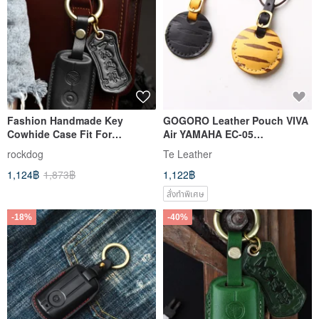
Fashion Handmade Key
GOGORO Leather Pouch VIVA
Cowhide Case Fit For
Air YAMAHA EC-05
YAMAHA X-MAX T-MAX XMAX
【Complimentary Custom
rockdog
Te Leather
Black
Engraving: 1-7 Characters】
1,124฿
1,873฿
1,122฿
สั่งทำพิเศษ
-18%
-40%