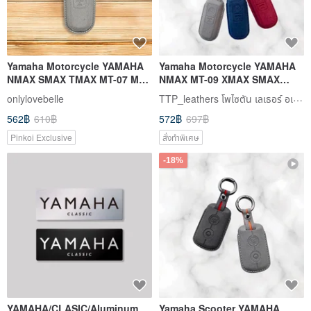
Yamaha Motorcycle YAMAHA
Yamaha Motorcycle YAMAHA
NMAX SMAX TMAX MT-07 MT-
NMAX MT-09 XMAX SMAX
09 XMAX Motorcycle Keys
TMAX Yamaha Motorcycle Key
TTP_leathers โพไซตัน เลเธอร์ อเทลิเยร์
onlylovebelle
Cover Key
562฿
610฿
572฿
697฿
Pinkoi Exclusive
สั่งทำพิเศษ
-18%
YAMAHA/CLASIC/Aluminum
Yamaha Scooter YAMAHA