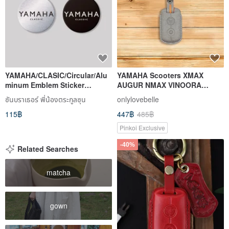
YAMAHA/CLASIC/Circular/Alu
YAMAHA Scooters XMAX
minum Emblem Sticker
AUGUR NMAX VINOORA
SunBrother
Cygnus X XR
ซันบราเธอร์ พี่น้องตระกูลซุน
onlylovebelle
115฿
447฿
485฿
Pinkoi Exclusive
-40%
Related Searches
matcha
gown