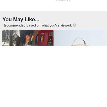
You May Like...
Recommended based on what you've viewed.
Wyllabrand กระเป๋าผ้า Madeleine
Tutu Lucid Butter
Bag สี Pistachio
12,323฿
490฿
53 favorites