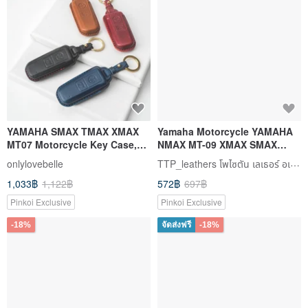
YAMAHA SMAX TMAX XMAX
Yamaha Motorcycle YAMAHA
MT07 Motorcycle Key Case,
NMAX MT-09 XMAX SMAX
Key Cover
TMAX Yamaha Motorcycle Key
TTP_leathers โพไซตัน เลเธอร์ อเทลิเยร์
onlylovebelle
Cover C
1,033฿
1,122฿
572฿
697฿
Pinkoi Exclusive
Pinkoi Exclusive
-18%
จัดส่งฟรี
-18%