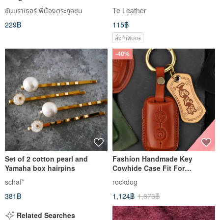
Motorcycle Key Case Mt. Fuji
ซันบราเธอร์ พี่น้องตระกูลซุน
Te Leather
Custom
229฿
115฿
สั่งทำพิเศษ
-40%
Set of 2 cotton pearl and
Fashion Handmade Key
Yamaha box hairpins
Cowhide Case Fit For
YAMAHA X-MAX T-MAX XMAX
schaf*
rockdog
Brown
381฿
1,124฿
1,873฿
Related Searches