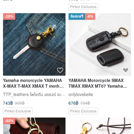
Pinkoi Exclusive
-18%
จัดส่งฟรี
-8%
Yamaha motorcycle YAMAHA
YAMAHA Motorcycle SMAX
X-MAX T-MAX XMAX T mother
TMAX XMAX MT07 Yamaha
motorcycle key leather case
Motorcycle Key Cover Key
TTP_leathers โพไซตัน เลเธอร์ อเทลิเยร์
onlylovebelle
Fob Case
743฿
905฿
676฿
734฿
Pinkoi Exclusive
Pinkoi Exclusive
-40%