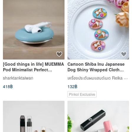
[Good things in life] MUEMMA
Cartoon Shiba Inu Japanese
Pod Minimalist Perfect
Dog Shiny Wrapped Cloth
Storage Hub (9 colors in total)
Baby Baby Hairpin Water Drop
เครื่องประดับผมแฮนด์เมด Reika & Bella
sharktanktaiwan
Clip
418฿
132฿
Pinkoi Exclusive