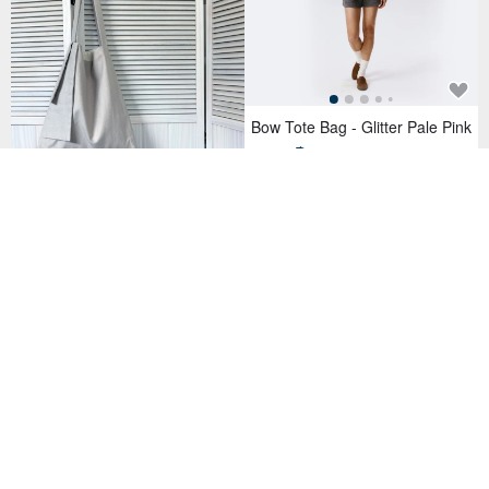
Bow Tote Bag - Glitter Pale Pink
3,063฿
Cotton Linen Side Ribbon Chic
Tote Bag - Grey Beige
1,294฿
Build-to-order manufacturing 3
way ribbon tote bag black×dark
gray
2,536฿