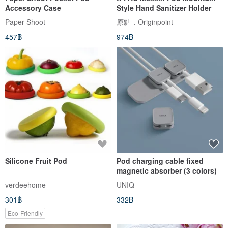
Accessory Case
Style Hand Sanitizer Holder
Paper Shoot
原點．Originpoint
457฿
974฿
Silicone Fruit Pod
Pod charging cable fixed
magnetic absorber (3 colors)
verdeehome
UNIQ
301฿
332฿
Eco-Friendly