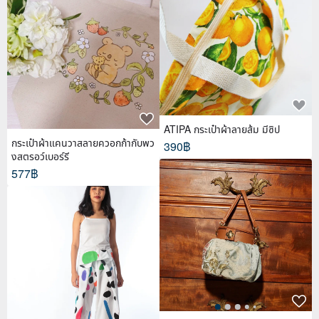
ATIPA กระเป๋าผ้าลายส้ม มีซิป
กระเป๋าผ้าแคนวาสลายควอกก้ากับพว
390฿
งสตรอว์เบอร์รี
577฿