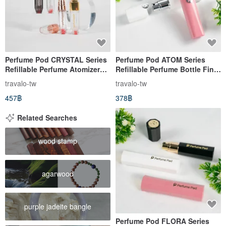
Perfume Pod CRYSTAL Series
Perfume Pod ATOM Series
Refillable Perfume Atomizer
Refillable Perfume Bottle Fine
Fine Mist Spray Bottle
Mist Atomizer Gift
travalo-tw
travalo-tw
457฿
378฿
Related Searches
wood stamp
agarwood
purple jadeite bangle
Perfume Pod FLORA Series