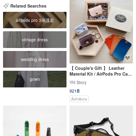
Related Searches
airpods pro 3保護套
vintage dress
wedding dress
【 Couple's Gift 】 Leather
Material Kit / AirPods Pro Case
gown
/ AirPods / Earphone
YH Story
Protective Cover
921฿
สั่งทำพิเศษ