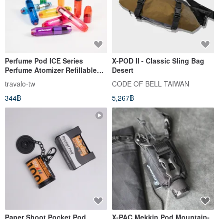
Perfume Pod ICE Series
X-POD II - Classic Sling Bag
Perfume Atomizer Refillable
Desert
Perfume Bottle Fine Mist Gift
travalo-tw
CODE OF BELL TAIWAN
Recommendation
344฿
5,267฿
Paper Shoot Pocket Pod
X-PAC Mekkin Pod Mountain-