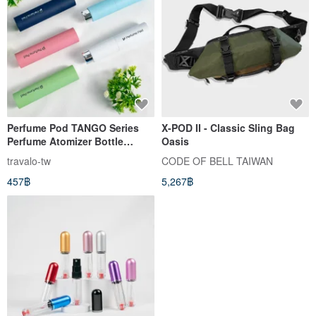
Perfume Pod TANGO Series
X-POD II - Classic Sling Bag
Perfume Atomizer Bottle
Oasis
Refillable Perfume Bottle Fine
travalo-tw
CODE OF BELL TAIWAN
Mist Spray Gift
457฿
5,267฿