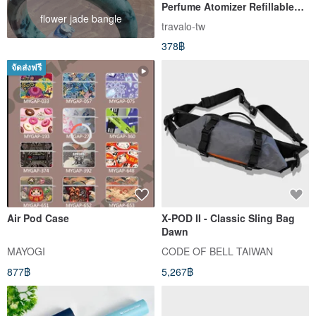
Perfume Atomizer Refillable
flower jade bangle
Perfume Bottle Fine Mist Gift
travalo-tw
378฿
จัดส่งฟรี
Air Pod Case
X-POD II - Classic Sling Bag
Dawn
MAYOGI
CODE OF BELL TAIWAN
877฿
5,267฿