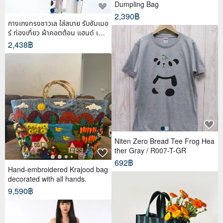
Dumpling Bag
2,390฿
กางเกงทรงชาวเล ใส่สบาย รับซัมเมอ
ร์ ท่องเที่ยว ผ้าคอตต้อน แฮนด์ เพ้น
ท์
2,438฿
Niten Zero Bread Tee Frog Hea
ther Gray / R007-T-GR
692฿
Hand-embroidered Krajood bag
decorated with all hands.
9,590฿