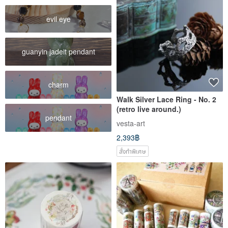
evil eye
guanyin jadeit pendant
charm
Walk Silver Lace Ring - No. 2
(retro live around.)
pendant
vesta-art
2,393฿
สั่งทำพิเศษ