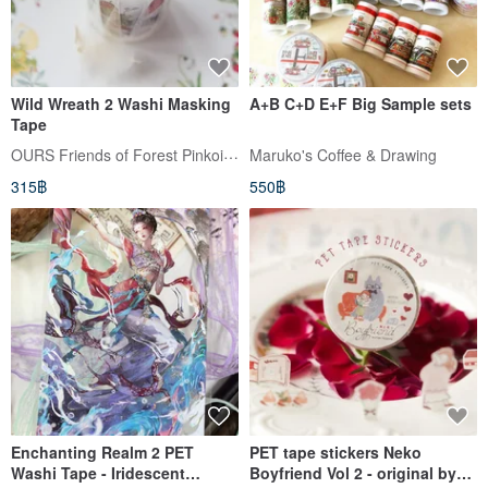
Wild Wreath 2 Washi Masking
A+B C+D E+F Big Sample sets
Tape
OURS Friends of Forest Pinkoi Shop
Maruko's Coffee & Drawing
315฿
550฿
Enchanting Realm 2 PET
PET tape stickers Neko
Washi Tape - Iridescent
Boyfriend Vol 2 - original by