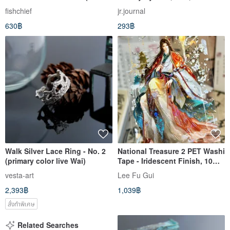
Rolls) 25mm Width, 10m
Paper, UV, with Backing Paper
fishchief
jr.journal
Length
630฿
293฿
Walk Silver Lace Ring - No. 2
National Treasure 2 PET Washi
(primary color live Wai)
Tape - Iridescent Finish, 10m
Roll
vesta-art
Lee Fu Gui
2,393฿
1,039฿
สั่งทำพิเศษ
Related Searches