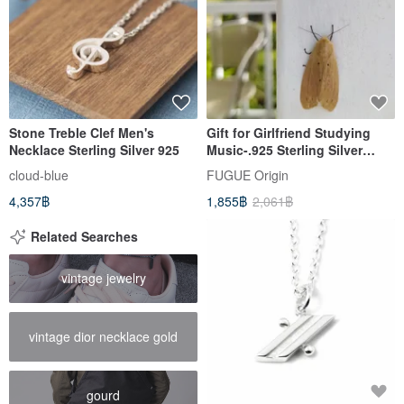
Stone Treble Clef Men's
Gift for Girlfriend Studying
Necklace Sterling Silver 925
Music-.925 Sterling Silver
Necklace-Eighth Note
cloud-blue
FUGUE Origin
Necklace
4,357฿
1,855฿
2,061฿
Related Searches
vintage jewelry
vintage dior necklace gold
gourd