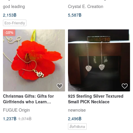
Anniversary Necklace Mini
Natural Stone
god leading
Crystal E. Creation
Microphone
2,153฿
5,587฿
Eco-Friendly
-10%
Christmas Gifts: Gifts for
925 Sterling Silver Textured
Girlfriends who Learn
Small PICK Necklace
Music-.925 Sterling Silver
FUGUE Origin
newnoise
Necklace-Treble Clef Necklace
1,237฿
1,374฿
2,496฿
สั่งทำพิเศษ