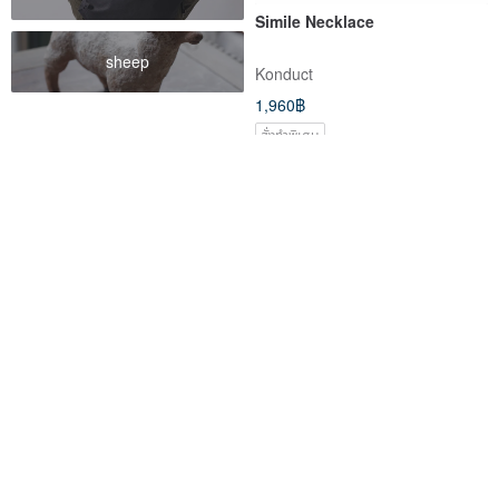
Simile Necklace
sheep
Konduct
1,960฿
สั่งทำพิเศษ
C clef Necklace
Winwing metal wire braided
necklace-[musical note]
Konduct
winwing
1,960฿
722฿