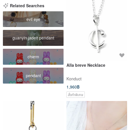
Related Searches
evil eye
guanyin jadeit pendant
charm
Alla breve Necklace
pendant
Konduct
1,960฿
สั่งทำพิเศษ