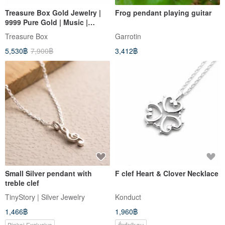
Treasure Box Gold Jewelry |
Frog pendant playing guitar
9999 Pure Gold | Music |
Musical Note | Treble Clef
Treasure Box
Garrotin
Pendant/Necklace/Clavicle
5,530฿
7,900฿
3,412฿
Chain
Small Silver pendant with
F clef Heart & Clover Necklace
treble clef
TinyStory | Silver Jewelry
Konduct
1,466฿
1,960฿
Pinkoi Exclusive
สั่งทำพิเศษ