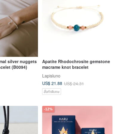
al silver nuggets
Apatite Rhodochrosite gemstone
celet (B0094)
macrame knot bracelet
Lapisluno
US$ 21.88
US$ 24.31
สั่งทำพิเศษ
-12%