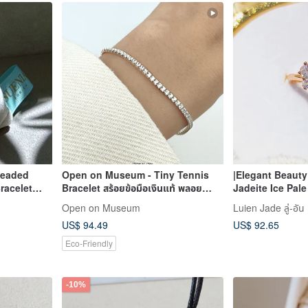
Beaded
Open on Museum - Tiny Tennis
|Elegant Beaut
Bracelet สร้อยข้อมือเงินแท้ พลอย
Jadeite Ice Pal
ackable
White Zirconia
Egg 5.8mm Sterl
Open on Museum
Luien Jade ลู่-อัน
18k Rose Gold 
US$ 94.49
US$ 92.65
Eco-Friendly
-10%