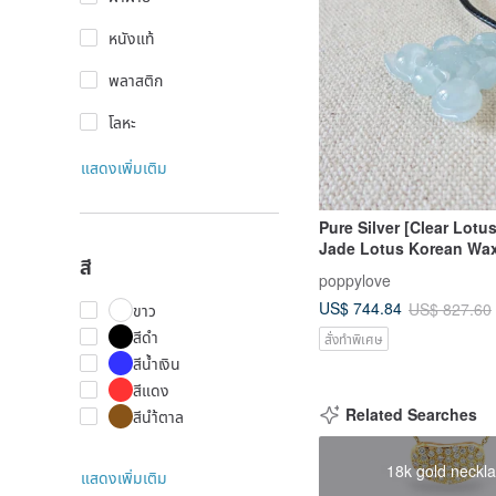
หนังแท้
พลาสติก
โลหะ
แสดงเพิ่มเติม
Pure Silver [Clear Lotus
Jade Lotus Korean Wa
สี
Necklace * 1 * Attracts 
poppylove
Wards Off Evil, Protect
US$ 744.84
US$ 827.60
ขาว
Petty Misfortune
สีดำ
สั่งทำพิเศษ
สีน้ำเงิน
สีแดง
Related Searches
สีนำ้ตาล
18k gold neckl
แสดงเพิ่มเติม