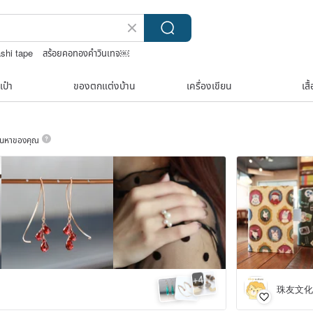
shi tape
สร้อยคอทองคำวินเทจ￼
ี่ปุ่น
nina ricci สร้อยคอ
เป๋า
ของตกแต่งบ้าน
เครื่องเขียน
เสื
ค้นหาของคุณ
4
+
珠友文化 C