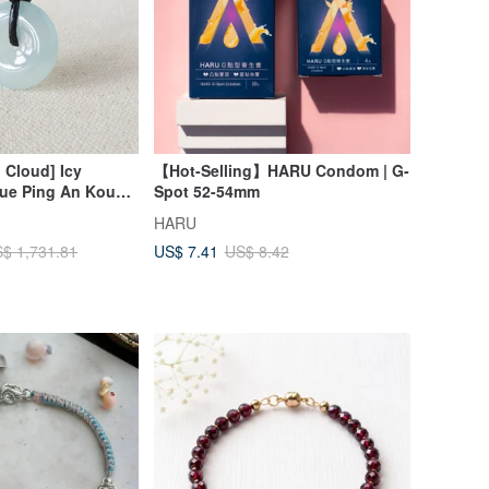
g Cloud] Icy
【Hot-Selling】HARU Condom | G-
lue Ping An Kou
Spot 52-54mm
d Necklace *1*
HARU
US$ 7.41
$ 1,731.81
US$ 8.42