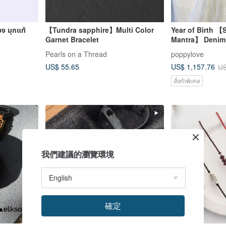
วง มุกแท้
【Tundra sapphire】Multi Color
Year of Birth 【S
Garnet Bracelet
Mantra】 Denim 
Korean Wax Cord
Pearls on a Thread
poppylove
Attracts Wealth
US$ 55.65
US$ 1,157.76
US
People
สั่งทำพิเศษ
我們建議的瀏覽環境
確定