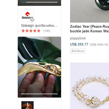
Gdesign สุนทรียะแห่งของใช้ไลฟ์สไตล์
Zodiac Year [Peace‧Ruy
(166)
buckle jade Korean Wa
necklace*Ei1*Lucky fort
poppylove
villain
US$ 255.77
US$ 284.18
สั่งทำพิเศษ