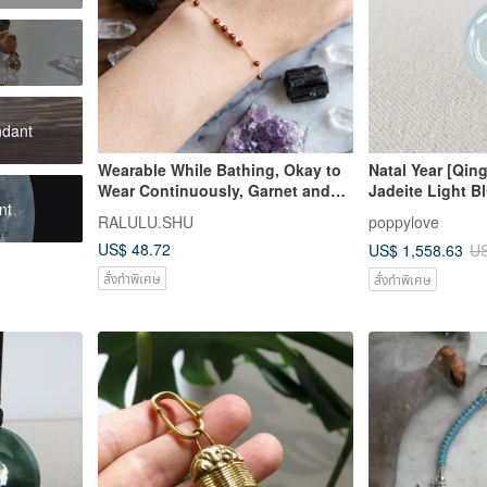
ndant
Wearable While Bathing, Okay to
Natal Year [Qin
Wear Continuously, Garnet and
Jadeite Light B
nt
Gold Bead Bracelet, Surgical
Korean Wax Cor
RALULU.SHU
poppylove
Stainless Steel 316, Also Great for
Attracts Wealth
US$ 48.72
US$ 1,558.63
US
Layering, January Birthstone
สั่งทำพิเศษ
สั่งทำพิเศษ