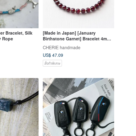
er Bracelet, Silk
[Made in Japan] [January
y Rope
Birthstone Garnet] Bracelet 4mm
Magnetic Clasp Surgical Stainless
CHERIE handmade
Steel Natural Stone Bracelet
US$ 47.09
สั่งทำพิเศษ