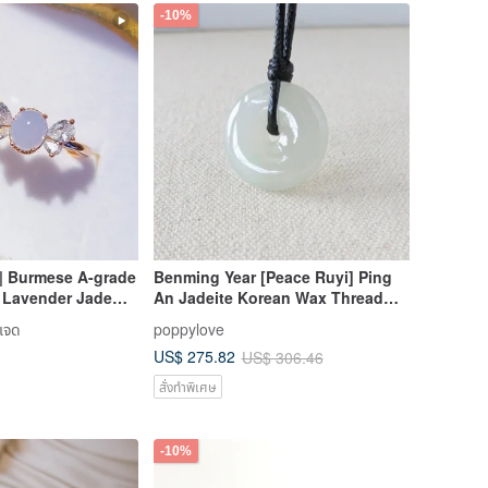
-10%
y| Burmese A-grade
Benming Year [Peace Ruyi] Ping
e Lavender Jade
An Jadeite Korean Wax Thread
ing Silver Plated
Necklace*HGB1*Lucky, Anti-villain
 เจด
poppylove
Design Ring
US$ 275.82
US$ 306.46
สั่งทำพิเศษ
-10%