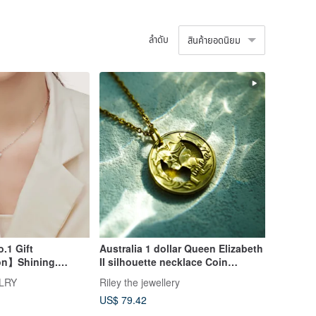
ลำดับ
สินค้ายอดนิยม
.1 Gift
Australia 1 dollar Queen Elizabeth
n】Shining.
II silhouette necklace Coin
 Kissing Lips
Transformation
LRY
Riley the jewellery
US$ 79.42