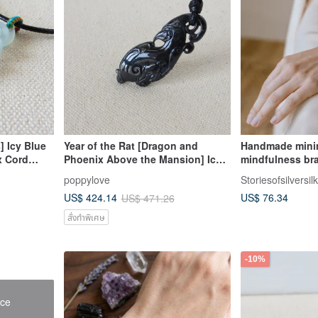
] Icy Blue
Year of the Rat [Dragon and
Handmade minim
x Cord
Phoenix Above the Mansion] Ice
mindfulness bra
Wealth,
Black-bone Chicken Jadeite
poppylove
Storiesofsilversilk
s Against
Korean Wax Cord Necklace *1*
US$ 76.34
US$ 424.14
US$ 471.26
Attracts Wealth, Wards off Petty
People
สั่งทำพิเศษ
-10%
ace