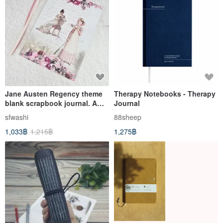
Jane Austen Regency theme
Therapy Notebooks - Therapy
blank scrapbook journal. A
Journal
beautiful Jane Austen gift
sfwashi
88sheep
1,033฿
1,215฿
1,275฿