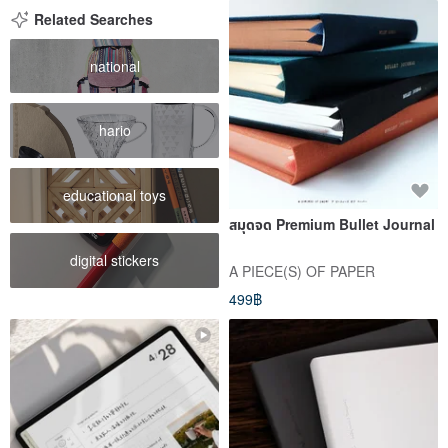
Related Searches
national
hario
educational toys
สมุดจด Premium Bullet Journal
digital stickers
A PIECE(S) OF PAPER
499฿