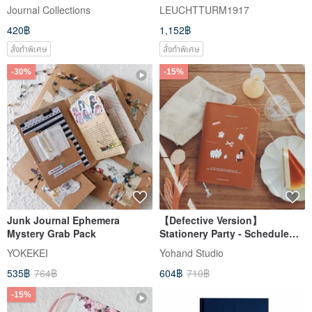
Dotted Lilac
Journal Collections
LEUCHTTURM1917
420฿
1,152฿
สั่งทำพิเศษ
สั่งทำพิเศษ
-30%
-15%
Junk Journal Ephemera
【Defective Version】
Mystery Grab Pack
Stationery Party - Schedule
book
YOKEKEI
Yohand Studio
535฿
764฿
604฿
710฿
-15%