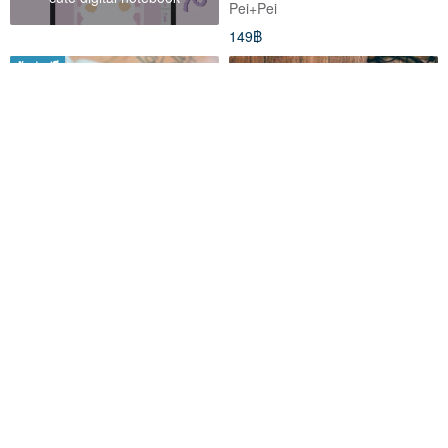
Pei+Pei
149฿
จัดส่งฟรี
【A set of 5 styles】สมุดจิ๋ว,
Dimok Reading Journal
Mini Book, Tiny Journal
SlowStep
Dimanche
1,100฿
137฿
Pinkoi Exclusive
จัดส่งฟรี