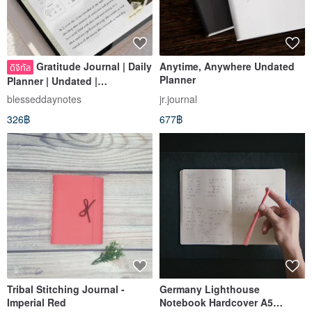
Gratitude Journal | Daily
Anytime, Anywhere Undated
ดิจิทัล
Planner
Planner | Undated |
Goodnotes/Notability
blesseddaynotes
jr.journal
326฿
677฿
Tribal Stitching Journal -
Germany Lighthouse
Imperial Red
Notebook Hardcover A5