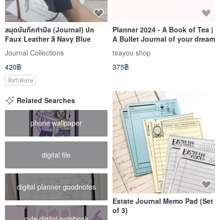
สมุดบันทึกทำมือ (Journal) ปก
Planner 2024 - A Book of Tea |
Faux Leather สี Navy Blue
A Bullet Journal of your dream
Journal Collections
teayou shop
420฿
375฿
สั่งทำพิเศษ
Related Searches
phone wallpaper
digital file
digital planner goodnotes
Estate Journal Memo Pad (Set
of 3)
cute digital notebook