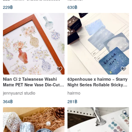
Length
229฿
630฿
Nian Ci 2 Taiwanese Washi
63penhouse x hairmo ~ Starry
Matte PET New Vase Die-Cut
Night Series Rollable Sticky
Tape Journaling Material
Notes (2 Colors)
jennyuanzi studio
hairmo
364฿
281฿