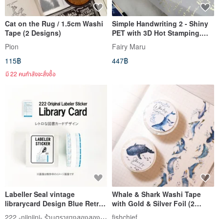
Cat on the Rug / 1.5cm Washi
Simple Handwriting 2 - Shiny
Tape (2 Designs)
PET with 3D Hot Stamping.
Reproduction in progress,
Pion
Fairy Maru
expected completion after
115฿
447฿
07/20.
มี 22 คนกำลังจะสั่งซื้อ
Labeller Seal vintage
Whale & Shark Washi Tape
librarycard Design Blue Retro
with Gold & Silver Foil (2
Hand Labeller
Rolls) 25mm Width, 10m
222 -niiniini- ร้านตรายางสองสองสอง
fishchief