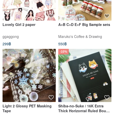
Lovely Girl 2 paper
A+B C+D E+F Big Sample sets
ggaggong
Maruko's Coffee & Drawing
299฿
550฿
-10%
Light 2 Glossy PET Masking
Shiba-no-Suke / 16K Extra
Tape
Thick Horizontal Ruled Bound