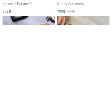
Notebook (2 images) SN-
ยูสเวิลด์ ดีไซน์ สตูดิโอ
Sunny Stationery
16507
539฿
130฿
144฿
Lycoris Radiata [NOW‧
Candy / 2cm Shaped Washi
Emotions 2] Glossy
Tape
Transparent PET Washi Tape
man-ju-sa-ka
Pion
367฿
321฿
มี 6 คนกำลังจะสั่งซื้อ