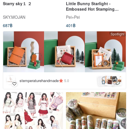
Starry sky１ ２
Little Bunny Starlight -
Embossed Hot Stamping
Washi Tape (2 Material Types)
SKY.MOJAN
Pei+Pei
687฿
401฿
Spotlight
4
+
stemperaturehandmade
5.0