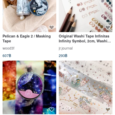
Pelican & Eagle 2 / Masking
Original Washi Tape Infinitas
Tape
Infinity Symbol, 2cm, Washi
Paper, UV, with Backing Paper
wood3f
jr.journal
607฿
293฿