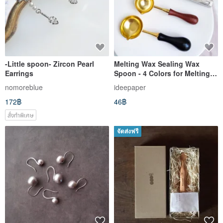
-Little spoon- Zircon Pearl
Melting Wax Sealing Wax
Earrings
Spoon - 4 Colors for Melting
Spoon
nomoreblue
ideepaper
172฿
46฿
สั่งทำพิเศษ
จัดส่งฟรี