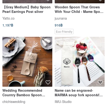
【Gray Medium】Baby Spoon
Wooden Spoon That Grows
Pearl Earrings Post silver
With Your Child - Mame Spoon
| For Baby Food, Baby Shower
Yatto.co
juunana
Gifts, First Meal Celebrations,
1,197฿
916฿
Special Occasions | Sakura
Wood
Eco-Friendly
Wedding Recommended
Name can be engraved-
Country Bamboo Spoon
MARMA soup fork spoon&fork
NATURAL SPOON
birthday gift
chichiswedding
IMU-Studio