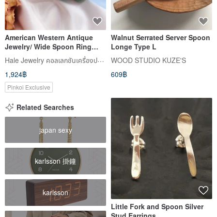
American Western Antique
Walnut Serrated Server Spoon
Jewelry/ Wide Spoon Ring
Longe Type L
Floral Vines Embossed Silver
Hale Jewelry คอลเลกชันเครื่องประดับโบราณตะวันตก
WOOD STUDIO KUZE'S
Vintage Ring/Early Jewelry
1,924฿
609฿
Pinkoi Exclusive
Related Searches
japan sexy
karlsson 掛鐘
karlsson
Little Fork and Spoon Silver
Stud Earrings