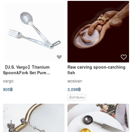
【U.S. Vargo】Titanium
Raw carving spoon-catching
Spoon&Fork Set Pure
fish
Titanium Spoon&Fork Set
vargo
wcsivan
#T201
905฿
3,098฿
สั่งทำพิเศษ