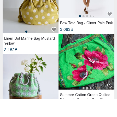
Bow Tote Bag - Glitter Pale Pink
3,063฿
Linen Dot Marine Bag Mustard
Yellow
3,182฿
Summer Cotton Green Quilted
Women's Bag with Red Flowers
Boho Style Long Belt
5,896฿
[New Premium] British Mohair L