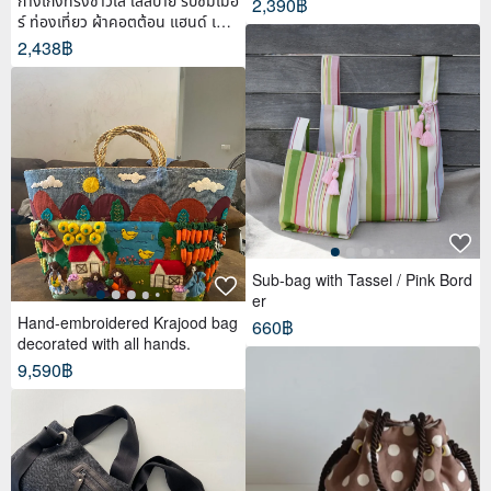
กางเกงทรงชาวเล ใส่สบาย รับซัมเมอ
2,390฿
ร์ ท่องเที่ยว ผ้าคอตต้อน แฮนด์ เพ้น
ท์
2,438฿
Sub-bag with Tassel / Pink Bord
er
Hand-embroidered Krajood bag
660฿
decorated with all hands.
9,590฿