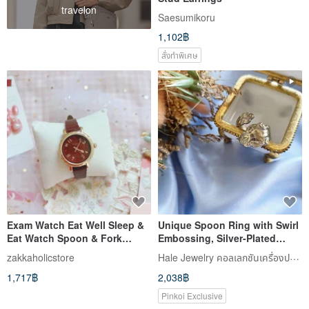
travelon
Saesumikoru
1,102฿
สั่งทำพิเศษ
Exam Watch Eat Well Sleep &
Unique Spoon Ring with Swirl
Eat Watch Spoon & Fork
Embossing, Silver-Plated
Watch Women's Watch
Vintage Ring / Early Jewelry /
Hale Jewelry คอลเลกชันเครื่องประดับโบราณตะวันตก
zakkaholicstore
Western Antique Vintage
1,717฿
2,038฿
Pinkoi Exclusive