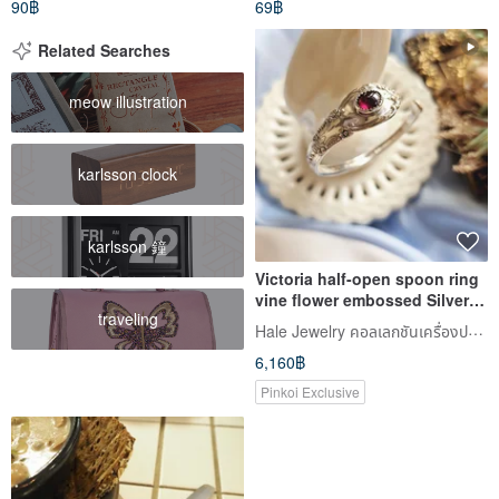
90฿
69฿
Related Searches
meow illustration
karlsson clock
karlsson 鐘
Victoria half-open spoon ring
vine flower embossed Silver
traveling
garnet bracelet/Western
Hale Jewelry คอลเลกชันเครื่องประดับโบราณตะวันตก
antique jewelry
6,160฿
Pinkoi Exclusive