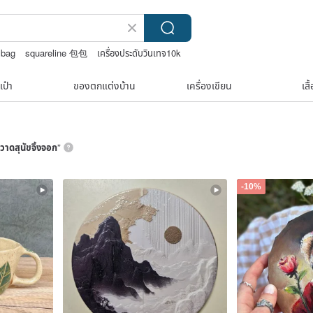
 bag
squareline 包包
เครื่องประดับวินเทจ10k
ยคอ
upcycle
เป๋า
ของตกแต่งบ้าน
เครื่องเขียน
เสื
วาดสุนัขจิ้งจอก
”
-10%