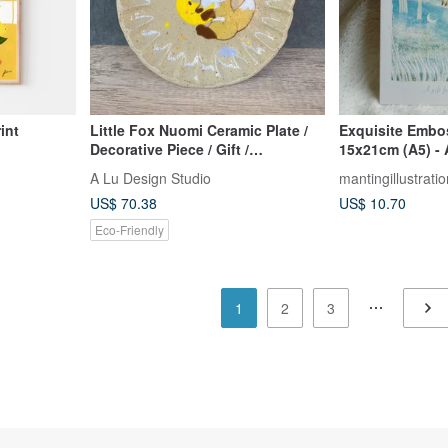
int
Little Fox Nuomi Ceramic Plate /
Exquisite Embo
Decorative Piece / Gift /
15x21cm (A5) - 
Handmade & Hand-Painted
Forest
A Lu Design Studio
mantingillustratio
Original, One of a Kind
US$ 70.38
US$ 10.70
Eco-Friendly
1
2
3