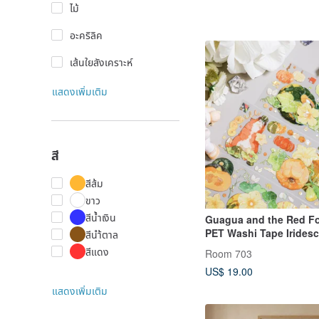
ไม้
อะคริลิค
เส้นใยสังเคราะห์
แสดงเพิ่มเติม
สี
สีส้ม
ขาว
สีน้ำเงิน
Guagua and the Red F
PET Washi Tape Irides
สีนำ้ตาล
Roll Made in Taiwan
สีแดง
Room 703
US$ 19.00
แสดงเพิ่มเติม