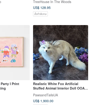
o
TreeHouse In The Woods
US$ 128.95
สั่งทำพิเศษ
Party I Print
Realistic White Fox Artificial
ting
Stuffed Animal Interior Doll OOAK
Soft Toy
PawsandTailsUA
US$ 1,900.00