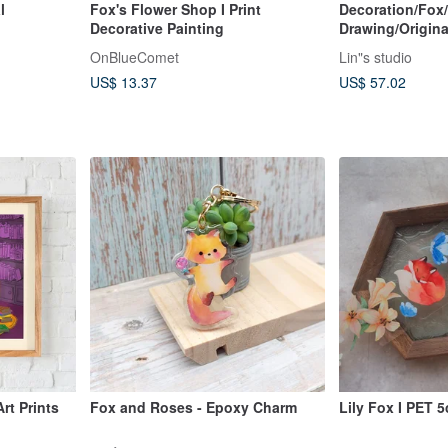
l
Fox's Flower Shop I Print
Decoration/Fox/
Decorative Painting
Drawing/Origin
OnBlueComet
Lin"s studio
US$ 13.37
US$ 57.02
rt Prints
Fox and Roses - Epoxy Charm
Lily Fox I PET 