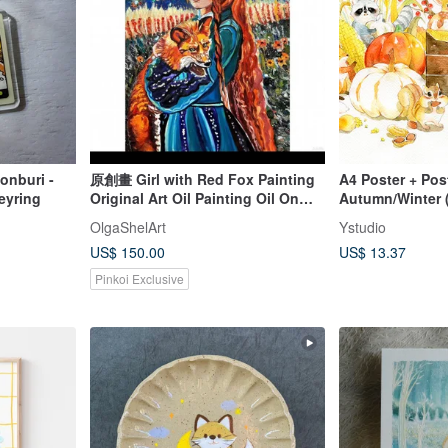
onburi -
原創畫 Girl with Red Fox Painting
A4 Poster + Pos
eyring
Original Art Oil Painting Oil On
Autumn/Winter 
Canvas
Deer/Raccoon/F
OlgaShelArt
Ystudio
hog/Rabbit/Owl
US$ 150.00
US$ 13.37
Pinkoi Exclusive