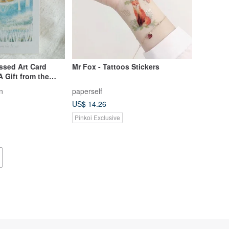
ssed Art Card
Mr Fox - Tattoos Stickers
A Gift from the
n
paperself
US$ 14.26
Pinkoi Exclusive