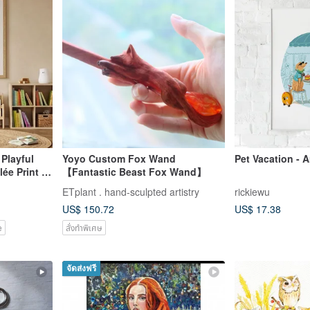
 Playful
Yoyo Custom Fox Wand
Pet 
lée Print |
【Fantastic Beast Fox Wand】
or
ETplant . hand-sculpted artistry
rickiewu
US$ 150.72
US$ 17.38
e
สั่งทำพิเศษ
จัดส่งฟรี