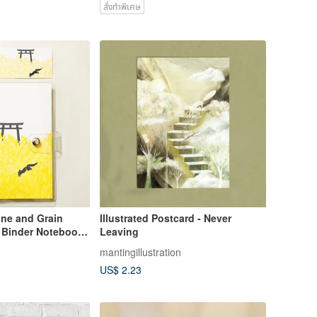
สั่งทำพิเศษ
ne and Grain
Illustrated Postcard - Never
 Binder Notebook
Leaving
m Dot Grid Refill
mantingillustration
Clear Binder
US$ 2.23