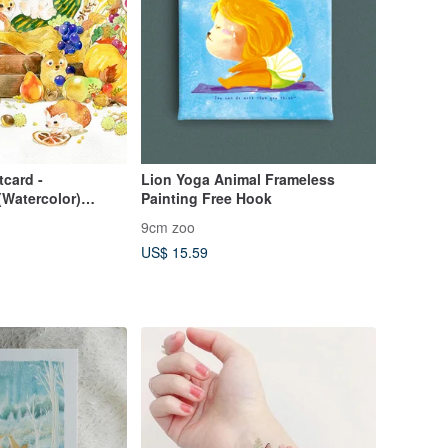
tcard -
Lion Yoga Animal Frameless
(Watercolor)
Painting Free Hook
ox/Squirrel/Hedge
9cm zoo
US$ 15.59