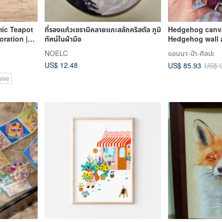
mic Teapot
ที่รองแก้วเซรามิคลายแกะสลักคริสตัล ภูมิ
Hedgehog canva
oration |
ทัศน์ในฝ่ามือ
Hedgehog wall 
d-painted
painting, Woodl
NOELC
แอนนา-ป่า-ศิลปะ
ay
US$ 12.48
US$ 85.93
US$ 
sive