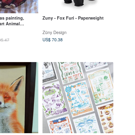
s painting,
Zuny - Fox Furi - Paperweight
art Animal
and fairy art
Züny Design
US$ 70.38
95.47