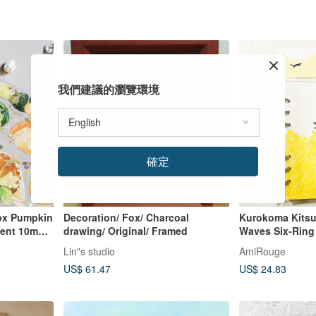
我們建議的瀏覽環境
確定
ox Pumpkin
Decoration/ Fox/ Charcoal
Kurokoma Kitsu
cent 10m
drawing/ Original/ Framed
Waves Six-Ring
B6 80 Sheets 4m
Lin"s studio
AmiRouge
Bookmark Bible 
US$ 61.47
US$ 24.83