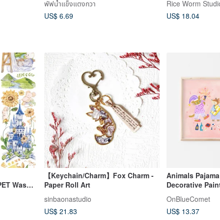
พัฟน้ำแข็งแตงกวา
Rice Worm Studi
US$ 6.69
US$ 18.04
【Keychain/Charm】Fox Charm -
Animals Pajama 
 PET Washi
Paper Roll Art
Decorative Pain
nish, 10m
sinbaonastudio
OnBlueComet
US$ 21.83
US$ 13.37