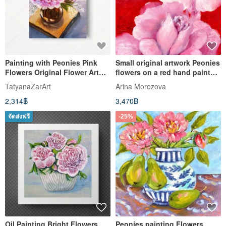
Painting with Peonies Pink
Small original artwork Peonies
Flowers Original Flower Art
flowers on a red hand painted
Original painting
oil painting
TatyanaZarArt
Arina Morozova
2,314฿
3,470฿
จัดส่งฟรี
-25%
Oil Painting Bright Flowers
Peonies painting Flowers