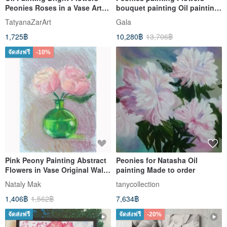
Peonies Roses in a Vase Art
bouquet painting Oil painting
Miniature 6 x 6 inches
Fruits and flowers art
TatyanaZarArt
Gala
1,725฿
10,280฿
13,706฿
จัดส่งฟรี
-10%
Pink Peony Painting Abstract
Peonies for Natasha Oil
Flowers in Vase Original Wall
painting Made to order
Art Floral Oil Pastel
Nataly Mak
tanycollection
1,406฿
1,562฿
7,634฿
จัดส่งฟรี
จัดส่งฟรี
-20%