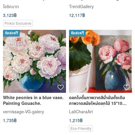
Wall Art
Art Botanical Art
โอลิคนาท
TrendGallery
3,123฿
12,117฿
Pinkoi Exclusive
จัดส่งฟรี
จัดส่งฟรี
White peonies in a blue vase.
ดอกโบตั๋นภาพวาดสีน้ำมันดั้งเดิม
Painting Gouache.
ภาพวาดสมัยใหม่ดอกไม้ 15*10
ซม.ภาพวาดดอกโบตั๋น
vernissage-VG-galery
LaliCharaArt
1,735฿
1,215฿
Eco-Friendly