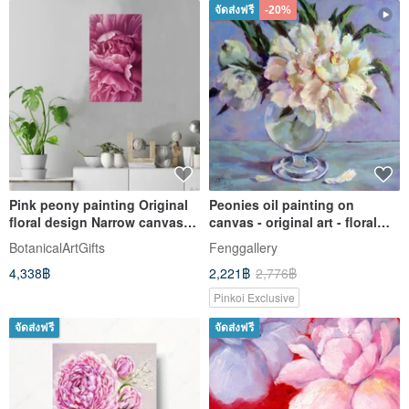
จัดส่งฟรี
-20%
Pink peony painting Original
Peonies oil painting on
floral design Narrow canvas
canvas - original art - floral
Living Room wall art
painting - small artwork
BotanicalArtGifts
Fenggallery
4,338฿
2,221฿
2,776฿
Pinkoi Exclusive
จัดส่งฟรี
จัดส่งฟรี