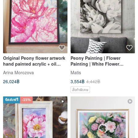
Original Peony flower artwork
Peony Painting | Flower
hand painted acrylic + oil
Painting | White Flower
painting framed
Painting | Bouquet of Peonies
Arina Morozova
Matis
26,024฿
3,554฿
4,442฿
สั่งทำพิเศษ
จัดส่งฟรี
-15%