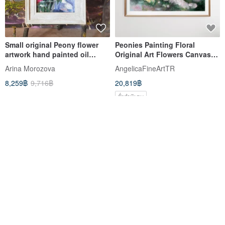
Small original Peony flower
Peonies Painting Floral
artwork hand painted oil
Original Art Flowers Canvas
painting framed
Art Peonies Still life
Arina Morozova
AngelicaFineArtTR
8,259฿
9,716฿
20,819฿
สั่งทำพิเศษ
จัดส่งฟรี
-20%
จัดส่งฟรี
-10%
Peony Painting | Large Flower
Pink Peony Painting Abstract