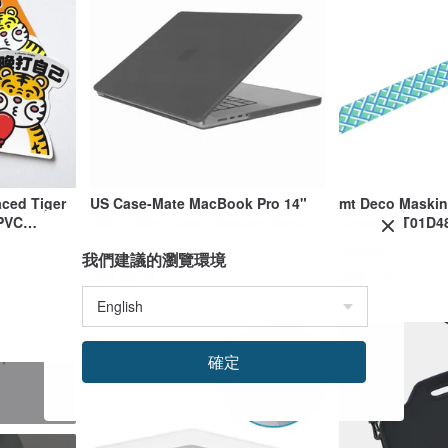
aced Tiger
US Case-Mate MacBook Pro 14"
mt Deco Maskin
 PVC
(2021) Slim Case - Smoke Black
Green (MT01D4
 Luggage,
case-mate-tw
Qmono
我們建議的瀏覽環境
US$ 83.74
US$ 2.68
確定