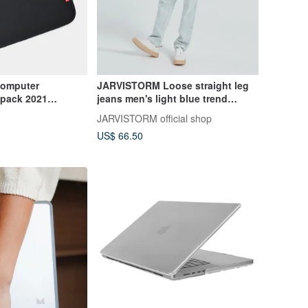
Computer
JARVISTORM Loose straight leg
kpack 2021
jeans men's light blue trend
4"
denim casual pants
JARVISTORM official shop
US$ 66.50