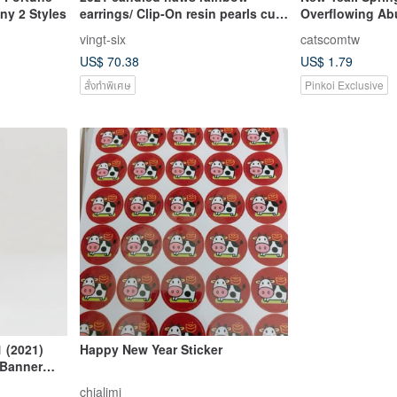
ny 2 Styles
earrings/ Clip-On resin pearls cute
Overflowing Ab
color office worker earrings
vingt-six
catscomtw
US$ 70.38
US$ 1.79
สั่งทำพิเศษ
Pinkoi Exclusive
 (2021)
Happy New Year Sticker
 Banner
chialimi