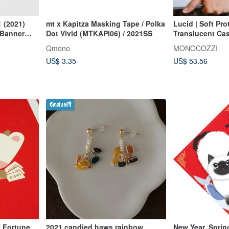
 (2021)
mt x Kapitza Masking Tape / Polka
Lucid | Soft Protection Frame
 Banner
Dot Vivid (MTKAPI06) / 2021SS
Translucent Ca
are available)
Qmono
MONOCOZZI
US$ 3.35
US$ 53.56
จัดส่งฟรี
f Fortune
2021 candied haws rainbow
New Year. Sprin