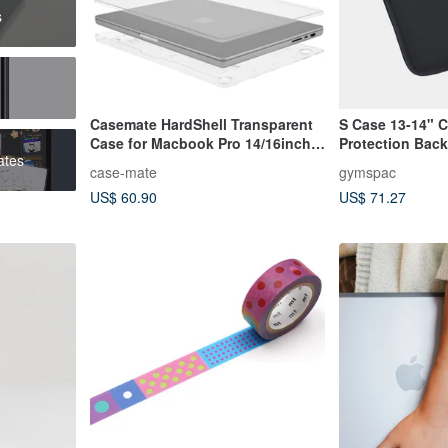
s
Casemate HardShell Transparent
S Case 13-14" 
Case for Macbook Pro 14/16inch
Protection Bac
ates
2021
MacBook Pro 1
case-mate
gymspac
US$ 60.90
US$ 71.27