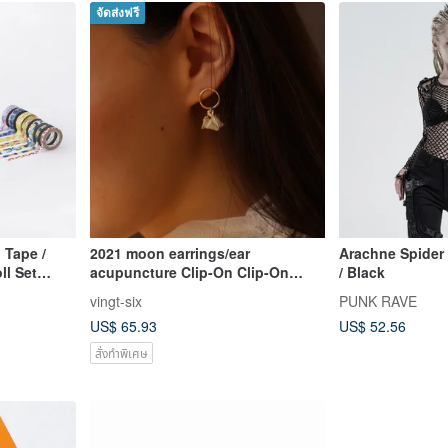
จัดส่งฟรี
 Tape /
2021 moon earrings/ear
Arachne Spider
l Set
acupuncture Clip-On Clip-On
/ Black
earrings resin office worker
vingt-six
PUNK RAVE
earrings Christmas gifts
US$ 65.93
US$ 52.56
สั่งทำพิเศษ