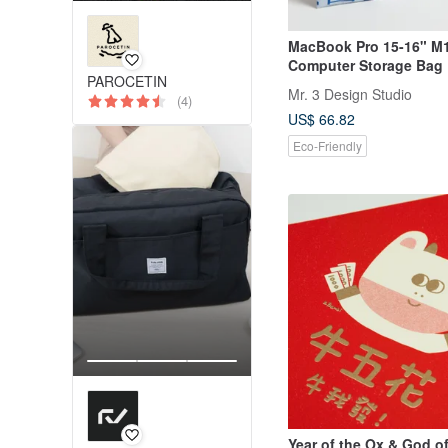
MacBook Pro 15-16" M1
Computer Storage Bag
PAROCETIN
Recycled Design
Mr. 3 Design Studio
(4)
US$ 66.82
Eco-Friendly
Year of the Ox & God o