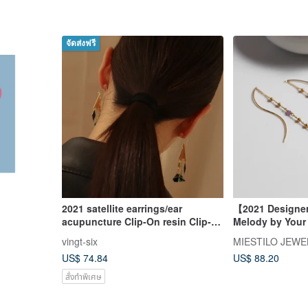
จัดส่งฟรี
2021 satellite earrings/ear
【2021 Designer
acupuncture Clip-On resin Clip-
Melody by Your 
On earrings Bronze gift present
Earrings
vingt-six
MIESTILO JEWE
Christmas
US$ 74.84
US$ 88.20
สั่งทำพิเศษ