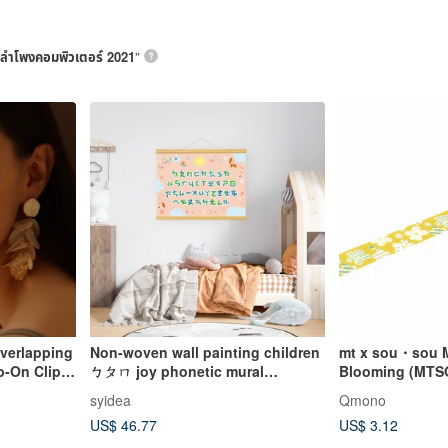
ลําโพงคอมพิวเตอร์ 2021
”
verlapping
Non-woven wall painting children
mt x sou・sou M
p-On Clip-
ㄅㄆㄇ joy phonetic mural
Blooming (MTS
ndmade
decoration poster
syidea
Qmono
tmas
US$ 46.77
US$ 3.12