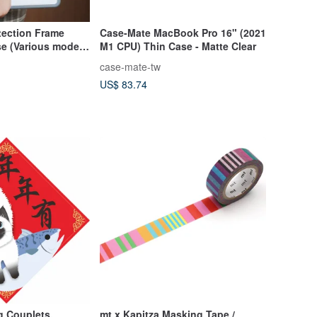
Case-Mate MacBook Pro 16" (2021
se (Various models
M1 CPU) Thin Case - Matte Clear
case-mate-tw
US$ 83.74
g Couplets.
mt x Kapitza Masking Tape /