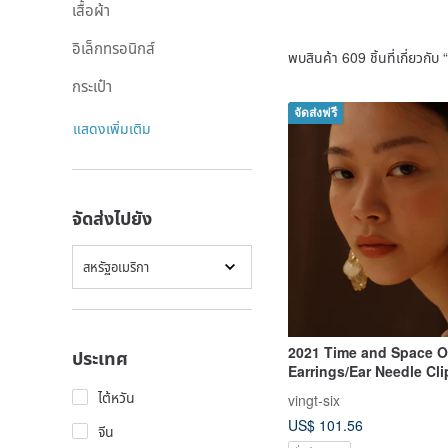
เสื้อผ้า
อิเล็กทรอนิกส์
พบสินค้า 609 ชิ้นที่เกี่ยวกับ “
กระเป๋า
จัดส่งฟรี
แสดงเพิ่มเติม
จัดส่งไปยัง
สหรัฐอเมริกา
2021 Time and Space O
ประเทศ
Earrings/Ear Needle Cli
On Earrings Resin Ha
ไต้หวัน
vingt-six
Wedding Jewelry Chris
US$ 101.56
จีน