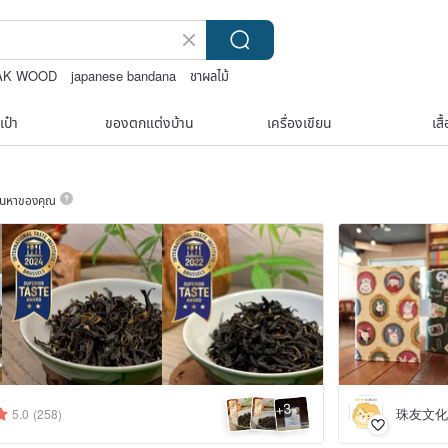
AK WOOD
japanese bandana
ชาผลไม้
เป๋า
ของตกแต่งบ้าน
เครื่องเขียน
เสื
ค้นหาของคุณ
3
+
珠友文化 C
5.0
(258)