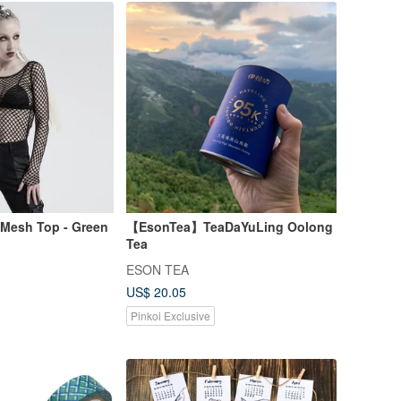
 Mesh Top - Green
【EsonTea】TeaDaYuLing Oolong
Tea
ESON TEA
US$ 20.05
Pinkoi Exclusive