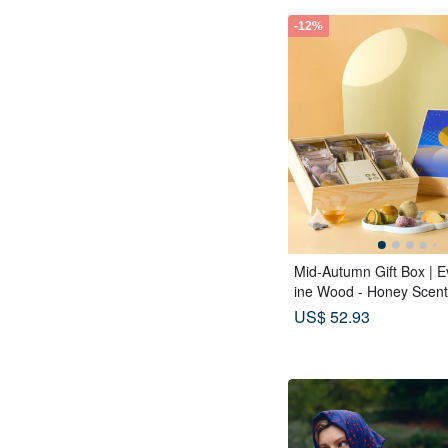
-12%
Mid-Autumn Gift Box | E
ine Wood - Honey Scen
gs x Double Tea Custa
US$ 52.93
es x Tea Pastries (18 pc
Moon