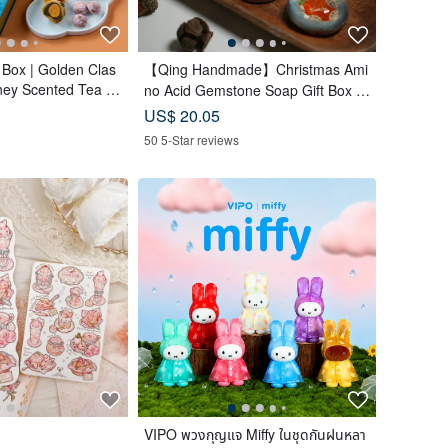
 Box | Golden Clas
【Qing Handmade】Christmas Ami
oney Scented Tea B
no Acid Gemstone Soap Gift Box |
 Yolk Pastry x 12
Christmas | Gift Exchange
US$ 20.05
unar Blue
50 5-Star reviews
VIPO พวงกุญแจ Miffy ในชุดกันฝนหลา