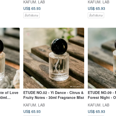
KAFUM. LAB
KAFUM. LAB
US$ 65.93
US$ 65.93
สั่งทำพิเศษ
สั่งทำพิเศษ
te of Love
ETUDE NO.02 - Yi Dance - Citrus &
ETUDE NO.09 - M
30ml
Fruity Notes - 30ml Fragrance Mist
Forest Night - O
de Parfum
KAFUM. LAB
KAFUM. LAB
US$ 65.93
US$ 65.93