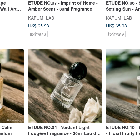
ape
ETUDE NO.07 - Imprint of Home -
ETUDE NO.06 - 
Wall Art
Amber Scent - 30ml Fragrance
Setting Sun - A
Eau de Parfum
KAFUM. LAB
KAFUM. LAB
US$ 65.93
US$ 65.93
สั่งทำพิเศษ
สั่งทำพิเศษ
 Calm -
ETUDE NO.04 - Verdant Light -
ETUDE NO.10 - 
Parfum
Fougère Fragrance - 30ml Eau de
- Floral Fruity 
Parfum
Fragrance Mist