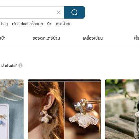
 bag
nina ricci สร้อยคอ
9k
กระเป๋าถัก
เป๋า
ของตกแต่งบ้าน
เครื่องเขียน
เสื
ิ ป etude
”