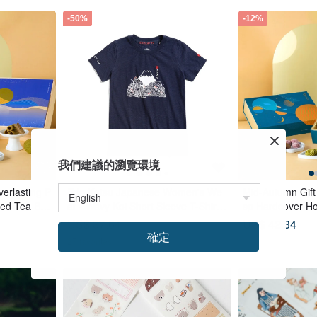
-50%
-12%
我們建議的瀏覽環境
verlasting P
Edo Katsu Japanese Women's We
Mid-Autumn Gift
ted Tea Ba
ar - Wavy Koi Short Sleeve T-Shirt
sp Hardcover H
rd Mooncak
(Navy Blue) #Tops #ShortSleeve
ags x Tea Cakes
US$ 37.64
US$ 42.34
s) - Azure
lue
確定
27 favorites