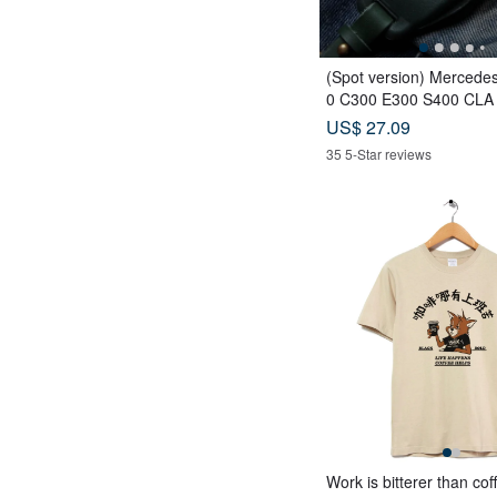
(Spot version) Mercede
0 C300 E300 S400 CLA 
y leather case
US$ 27.09
35 5-Star reviews
Work is bitterer than cof