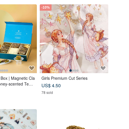
-10%
 Box | Magnetic Cla
Girls Premium Cut Series
oney-scented Tea B
US$ 4.50
 (18 pcs) - Lunar B
78 sold