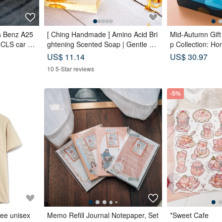
s Benz A25
[ Ching Handmade ] Amino Acid Bri
Mid-Autumn Gift
CLS car ke
ghtening Scented Soap | Gentle Cl
p Collection: H
eansing for Face, Body & Hands
ags x Double Tea
US$ 11.14
US$ 30.97
Tea Biscuits - L
10 5-Star reviews
-5%
fee unisex
Memo Refill Journal Notepaper, Set
*Sweet Cafe