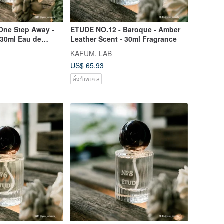
One Step Away -
ETUDE NO.12 - Baroque - Amber
30ml Eau de
Leather Scent - 30ml Fragrance
KAFUM. LAB
US$ 65.93
สั่งทำพิเศษ