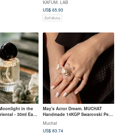
KAFUM. LAB
US$ 65.93
สั่งทำพิเศษ
oonlight in the
May's Actor Dream. MUCHAT
riental - 30ml Eau
Handmade 14KGP Swarovski Pearl
Snowflake Ring
Muchat
US$ 83.74