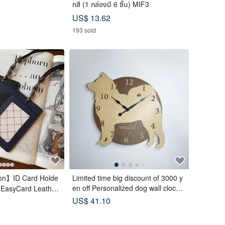
กสี (1 กล่องมี 6 ชิ้น) MIF3
US$ 13.62
193 sold
ion】ID Card Holde
Limited time big discount of 3000 y
en off Personalized dog wall clock
, EasyCard Leather
with a protruding edge, Shiba Inu, b
ods, ID Holder, Bi
US$ 41.10
eige, silent clock