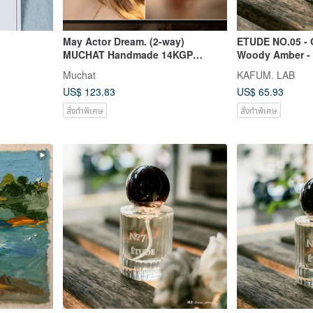
May Actor Dream. (2-way)
ETUDE NO.05 - 
MUCHAT Handmade 14KGP
Woody Amber - 
Swarovski Pearl Snowflake
Parfum Spray
Muchat
KAFUM. LAB
Sterling Silver Post Earrings
US$ 123.83
US$ 65.93
สั่งทำพิเศษ
สั่งทำพิเศษ