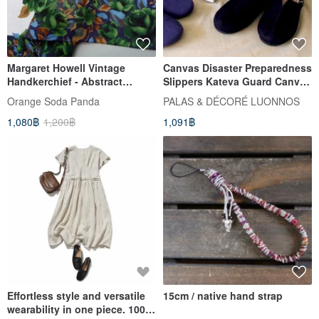
Margaret Howell Vintage
Canvas Disaster Preparedness
Handkerchief - Abstract
Slippers Kateva Guard Canvas
Painterly Roses (19 inches)
Moc Slip-on
Orange​ Soda​ Panda
PALAS & DÉCORÉ LUONNOS
1,080฿
1,200฿
1,091฿
Effortless style and versatile
15cm / native hand strap
wearability in one piece. 100%