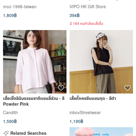
Slip-Ons (Strait Green)
moz-1998-taiwan
VIPO HK Gift Store
1,809฿
394฿
มี 164 คนกำลังจะสั่งซื้อ
เสื้อเชิ๊ตลินินธรรมชาติแขนสี่ส่วน - สี
เสื้อกั๊กคอจีนแขนกุด - สีดำ
Powder Pink
Candith
inboxStreetwear
1,590฿
1,190฿
Related Searches