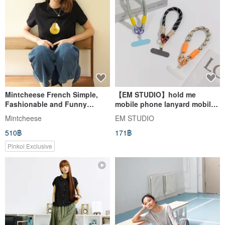
Mintcheese French Simple,
【EM STUDIO】hold me
Fashionable and Funny
mobile phone lanyard mobile
Golden Pear Koi Fit Tee
phone lanyard pendant
Mintcheese
EM STUDIO
mobile phone lanyard mobile
510฿
171฿
phone lanyard
Pinkoi Exclusive