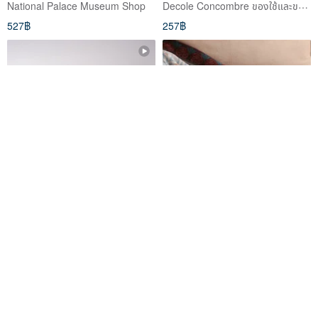
Decole Concombre ของใช้และของตกแต่งบ้าน
National Palace Museum Shop
527฿
257฿
【kontex】100% Cotton Multi-
Outdoor Nation Outdoor
functional Japanese Cotton
Multipurpose Blanket /
Gauze Long Towel (Shiba Inu,
Extended Edition / Moroccan
Ooyii
Outdoor Nation
Corgi, French Bulldog,
Alley
367฿
1,351฿
Bichon)