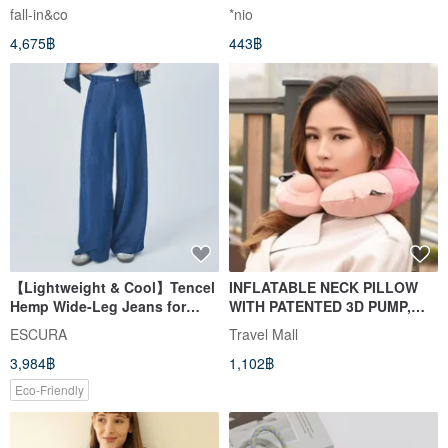
Linen High-Waist Maxi Dress
fall-in&co
*nio
in Ecru 260607-1
4,675฿
443฿
【Lightweight & Cool】Tencel
INFLATABLE NECK PILLOW
Hemp Wide-Leg Jeans for
WITH PATENTED 3D PUMP,
WomenSGS Sun Protection &
PINK ED
ESCURA
Travel Mall
Antibacterial
3,984฿
1,102฿
Eco-Friendly