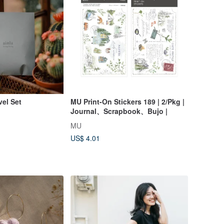
vel Set
MU Print-On Stickers 189 | 2/Pkg |
Journal、Scrapbook、Bujo |
MU
US$ 4.01