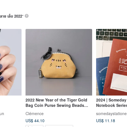
ลาย เล็บ 2022
”
2022 New Year of the Tiger Gold
2024 | Someday 
Bag Coin Purse Sewing Beads
Notebook Serie
Change Include Chain
Journal, also k
นนก
Clémence
somedaystatione
Book
US$ 44.10
US$ 11.18