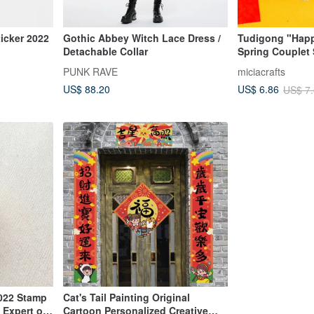
icker 2022
Gothic Abbey Witch Lace Dress /
Tudigong "Happ
Detachable Collar
Spring Couplet
PUNK RAVE
miciacrafts
US$ 88.20
US$ 6.86
US$ 7
2022 Stamp
Cat's Tail Painting Original
 Expert of
Cartoon Personalized Creative