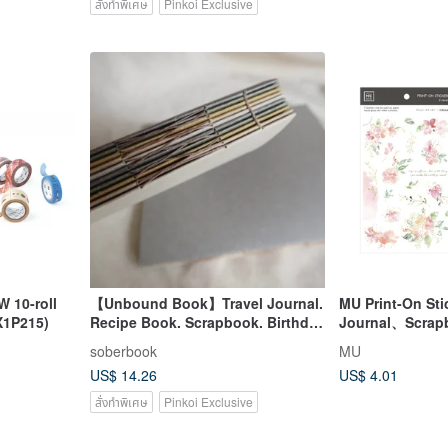
สั่งทำพิเศษ
Pinkoi Exclusive
W 10-roll
【Unbound Book】Travel Journal.
MU Print-On Stic
X1P215)
Recipe Book. Scrapbook. Birthday
Journal、Scrap
Book. Handmade Book. Bound
soberbook
MU
Book
US$ 14.26
US$ 4.01
สั่งทำพิเศษ
Pinkoi Exclusive