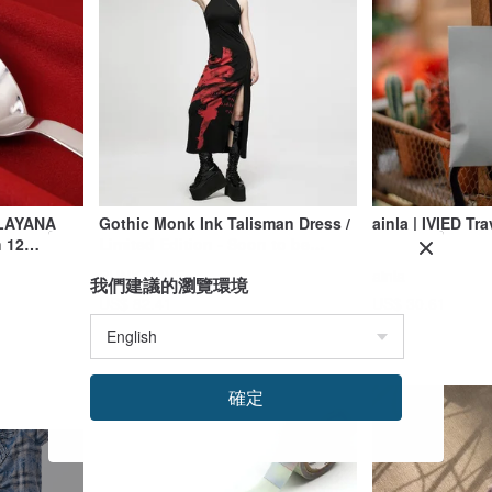
LAYANA
Gothic Monk Ink Talisman Dress /
ainla | IVIED Tra
 12
Limited Edition - Soon to be
 Tang
discontinued
PUNK RAVE
ainla
我們建議的瀏覽環境
US$ 82.41
US$ 30.61
確定