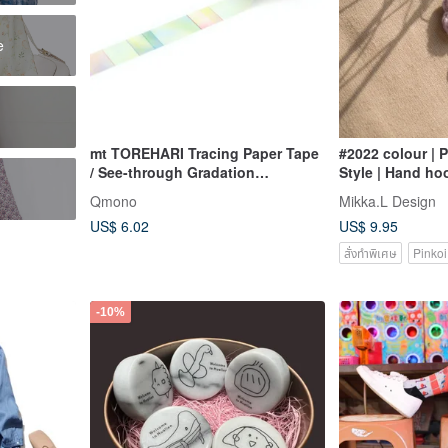
e
s
mt TOREHARI Tracing Paper Tape
#2022 colour | 
/ See-through Gradation
Style | Hand ho
(MTTRHA10) / 2022SS
earrings Clip-
Qmono
Mikka.L Design
US$ 6.02
US$ 9.95
สั่งทำพิเศษ
Pinkoi
-10%