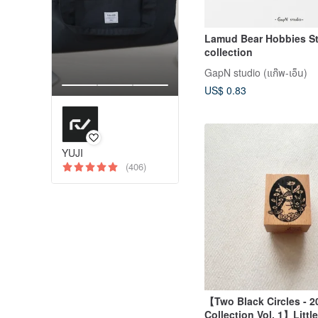
Lamud Bear Hobbies St
collection
GapN studio (แก๊พ-เอ็น)
US$ 0.83
YUJI
(406)
【Two Black Circles - 
Collection Vol. 1】Little