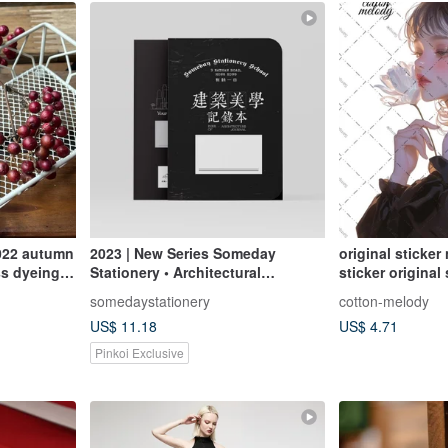
2022 autumn
2023 | New Series Someday
original sticker
ss dyeing
Stationery • Architectural
sticker original 
iko 20/2,
Aesthetics Record Book
character sticke
somedaystationery
cotton-melody
sticker cotton 
US$ 11.18
US$ 4.71
Pinkoi Exclusive