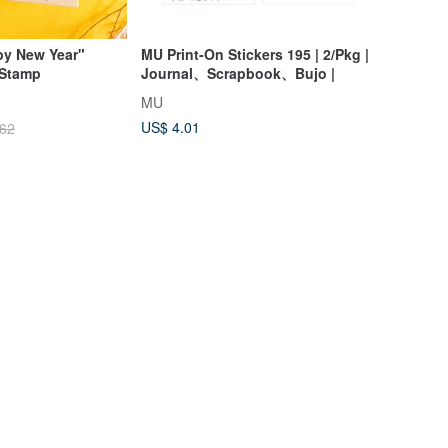
y New Year"
MU Print-On Stickers 195 | 2/Pkg |
 Stamp
Journal、Scrapbook、Bujo |
MU
US$ 4.01
.62