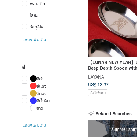
พลาสติก
โลหะ
วัสดุอีโค
แสดงเพิ่มเติม
【LUNAR NEW YEAR】
สี
Deep Depth Spoon with
Chinese Zodiac Taiwan
LAYANA
สีดำ
US$ 13.37
สีแดง
สั่งทำพิเศษ
สีทอง
สีน้ำเงิน
ขาว
Related Searches
แสดงเพิ่มเติม
summer shirt