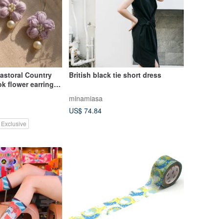
Pastoral Country
British black tie short dress
ok flower earrings
On hoop shape
minamiasa
US$ 74.84
 Exclusive