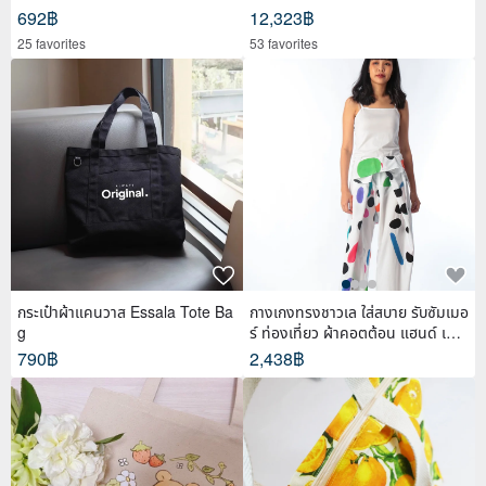
692฿
12,323฿
25 favorites
53 favorites
กระเป๋าผ้าแคนวาส Essala Tote Ba
กางเกงทรงชาวเล ใส่สบาย รับซัมเมอ
g
ร์ ท่องเที่ยว ผ้าคอตต้อน แฮนด์ เพ้น
ท์
790฿
2,438฿