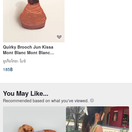
Quirky Brooch Jun Kissa
Mont Blanc Mont Blanc
Sweets Western
ยูเก็งไกชะ โมจิ
Confectionery Cake Hand-
185฿
drawn One-of-a-kind
You May Like...
Recommended based on what you've viewed.