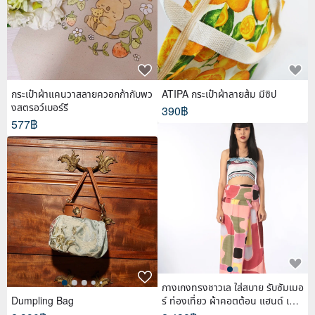
กระเป๋าผ้าแคนวาสลายควอกก้ากับพว
ATIPA กระเป๋าผ้าลายส้ม มีซิป
งสตรอว์เบอร์รี
390฿
577฿
กางเกงทรงชาวเล ใส่สบาย รับซัมเมอ
Dumpling Bag
ร์ ท่องเที่ยว ผ้าคอตต้อน แฮนด์ เพ้น
ท์