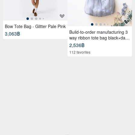
Bow Tote Bag - Glitter Pale Pink
Build-to-order manufacturing 3
3,063฿
way ribbon tote bag black×dark
gray
2,536฿
112 favorites