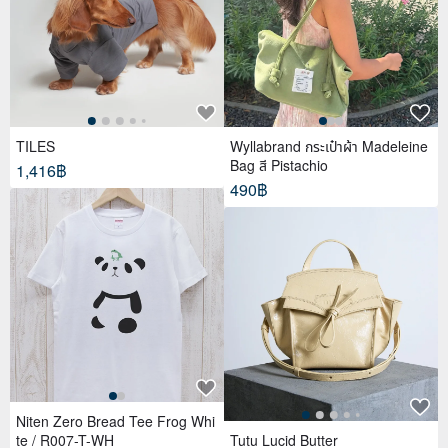
TILES
Wyllabrand กระเป๋าผ้า Madeleine
Bag สี Pistachio
1,416฿
490฿
Niten Zero Bread Tee Frog Whi
te / R007-T-WH
Tutu Lucid Butter