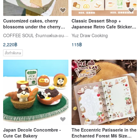
Customized cakes, cherry
Classic Dessert Shop +
blossoms under the cherry
Japanese Retro Cafe Sticker
blossom tree, cherry blossom
Set - Yuz Draw Cooking
COFFEE SOUL ร้านกาแฟและขนมหวาน
Yuz Draw Cooking
season, Japanese cakes, girly
2,220฿
115฿
desserts
สั่งทำพิเศษ
Japan Decole Concombre -
The Eccentric Patisserie in the
Cute Cat Bakery
Enchanted Forest M6 Size