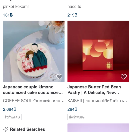
Yokan Paired with Coffee
pinkoi-kokomi
haco to
161฿
219฿
Japanese couple kimono
Japanese Butter Red Bean
customized cake customized
Pastry | A Delicate, New
birthday cake cake dessert
Japanese-Inspired Experience
COFFEE SOUL ร้านกาแฟและขนมหวาน
KAISHII | ขนมมงคลไต้หวันตำนานร้อยปี
dessert
2,684฿
264฿
สั่งทำพิเศษ
สั่งทำพิเศษ
Related Searches