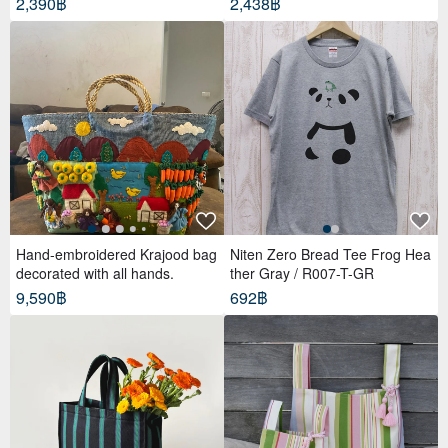
2,390฿
2,438฿
Hand-embroidered Krajood bag
Niten Zero Bread Tee Frog Hea
decorated with all hands.
ther Gray / R007-T-GR
9,590฿
692฿